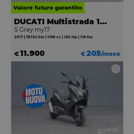
Valore futuro garantito
DUCATI Multistrada 1200
S Grey my17
2017 | 18762 km | 1198 cc | 160 Hp | 118 Kw
11.900
205
€
€
/mese