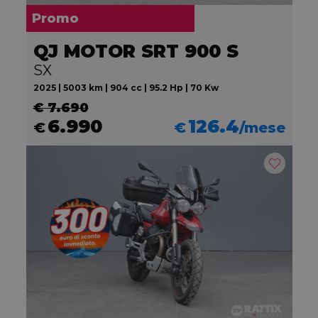
Promo
QJ MOTOR SRT 900 S
SX
2025 | 5003 km | 904 cc | 95.2 Hp | 70 Kw
€ 7.690
6.990
126.4
€
€
/mese