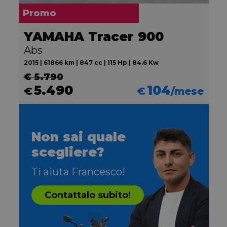
Promo
YAMAHA Tracer 900
Abs
2015 | 61866 km | 847 cc | 115 Hp | 84.6 Kw
€ 5.790
5.490
104
€
€
/mese
Non sai quale
scegliere?
Ti aiuta Francesco!
Contattalo subito!