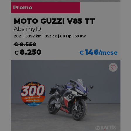
Promo
MOTO GUZZI V85 TT
Abs my19
2021 | 5892 km | 853 cc | 80 Hp | 59 Kw
€ 8.550
8.250
146
€
€
/mese