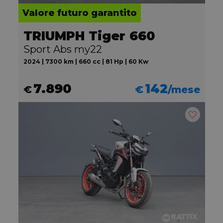
Valore futuro garantito
TRIUMPH Tiger 660
Sport Abs my22
2024 | 7300 km | 660 cc | 81 Hp | 60 Kw
7.890
142
€
€
/mese