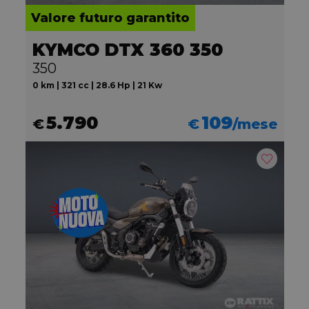
Valore futuro garantito
KYMCO DTX 360 350
350
0 km | 321 cc | 28.6 Hp | 21 Kw
5.790
109
€
€
/mese