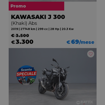
Promo
KAWASAKI J 300
(Khaki) Abs
2019 | 27748 km | 299 cc | 28 Hp | 20.3 Kw
€ 3.500
3.300
69
€
€
/mese