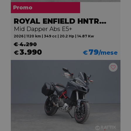
Promo
ROYAL ENFIELD HNTR 350
Mid Dapper Abs E5+
2026 | 1120 km | 349 cc | 20.2 Hp | 14.87 Kw
€ 4.290
3.990
79
€
€
/mese