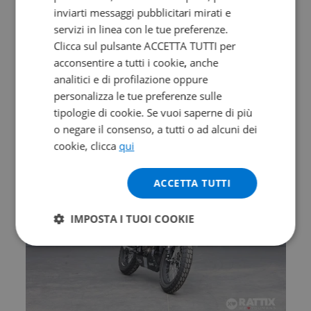
inviarti messaggi pubblicitari mirati e
Valore futuro garantito
servizi in linea con le tue preferenze.
Clicca sul pulsante ACCETTA TUTTI per
MORBIDELLI T 352 X
acconsentire a tutti i cookie, anche
Abs
analitici e di profilazione oppure
0 km | 349 cc | 41.5 Hp | 30.5 Kw
personalizza le tue preferenze sulle
tipologie di cookie. Se vuoi saperne di più
4.790
94
€
€
/mese
o negare il consenso, a tutti o ad alcuni dei
cookie, clicca
qui
ACCETTA TUTTI
IMPOSTA I TUOI COOKIE