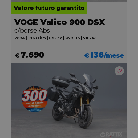
Valore futuro garantito
VOGE Valico 900 DSX
c/borse Abs
2024 | 10631 km | 895 cc | 95.2 Hp | 70 Kw
7.690
138
€
€
/mese