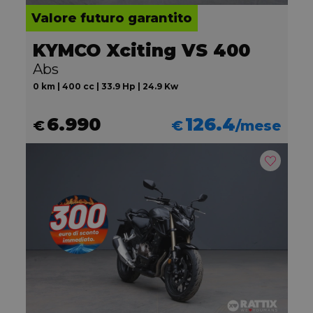
Valore futuro garantito
KYMCO Xciting VS 400
Abs
0 km | 400 cc | 33.9 Hp | 24.9 Kw
6.990
126.4
€
€
/mese