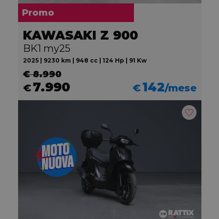
Promo
KAWASAKI Z 900
BK1 my25
2025 | 9230 km | 948 cc | 124 Hp | 91 Kw
€ 8.990
7.990
142
€
€
/mese