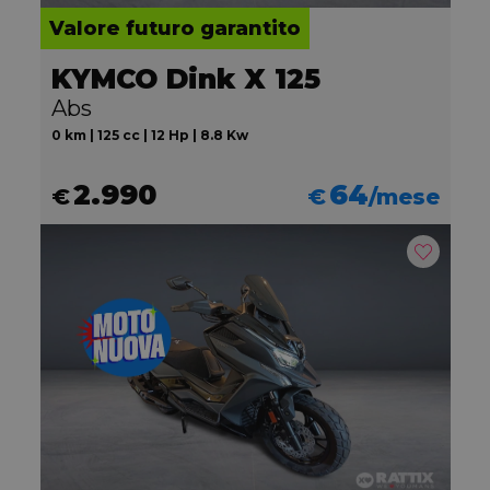
Valore futuro garantito
KYMCO Dink X 125
Abs
0 km | 125 cc | 12 Hp | 8.8 Kw
2.990
64
€
€
/mese