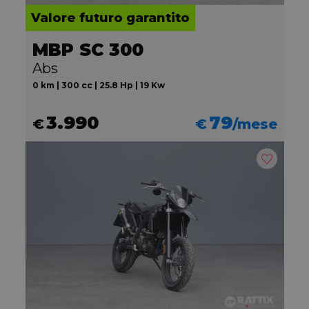
Valore futuro garantito
MBP SC 300
Abs
0 km | 300 cc | 25.8 Hp | 19 Kw
3.990
79
€
€
/mese