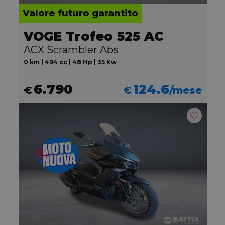
Valore futuro garantito
VOGE Trofeo 525 AC
ACX Scrambler Abs
0 km | 494 cc | 48 Hp | 35 Kw
6.790
124.6
€
€
/mese