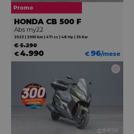
Promo
HONDA CB 500 F
Abs my22
2023 | 2995 km | 471 cc | 48 Hp | 35 Kw
€ 5.290
4.990
96
€
€
/mese