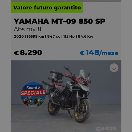
Valore futuro garantito
YAMAHA MT-09 850 SP
Abs my18
2020 | 16599 km | 847 cc | 115 Hp | 84.6 Kw
8.290
148
€
€
/mese