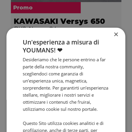
Promo
KAWASAKI Versys 650
BK2 Abs my24
×
2024 | 5000 km | 649 cc | 67 Hp | 49 Kw
Un'esperienza a misura di
YOUMANS! ❤
5.950
111
€
€
/mese
Desideriamo che le persone entrino a far
parte della nostra community,
scegliendoci come garanzia di
un’esperienza unica, magnetica,
sorprendente. Per garantirti un’esperienza
stellare, migliorare i nostri servizi e
ottimizzare i contenuti che fruirai,
utilizziamo cookie sul nostro portale.
Questo Sito utilizza cookies analitici e di
profilazione, anche di terze parti, per