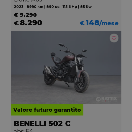
2023 | 8990 km | 890 cc | 115.6 Hp | 85 Kw
€ 9.290
8.290
148
€
€
/mese
Valore futuro garantito
BENELLI 502 C
abs E4