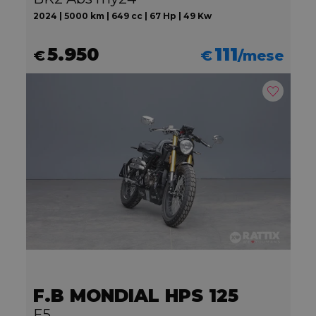
2024 | 5000 km | 649 cc | 67 Hp | 49 Kw
5.950
111
€
€
/mese
F.B MONDIAL HPS 125
E5