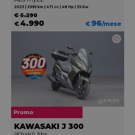
2023 | 2995 km | 471 cc | 48 Hp | 35 Kw
€ 5.290
4.990
96
€
€
/mese
Promo
KAWASAKI J 300
(Khaki) Abs