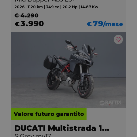
2026 | 1120 km | 349 cc | 20.2 Hp | 14.87 Kw
€ 4.290
3.990
79
€
€
/mese
Valore futuro garantito
DUCATI Multistrada 1200
S Grey my17