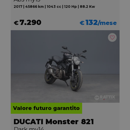
2017 | 45866 km | 1043 cc | 120 Hp | 88.2 Kw
7.290
132
€
€
/mese
Valore futuro garantito
DUCATI Monster 821
Dark my14