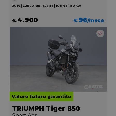
2014 | 32000 km | 675 cc | 108 Hp | 80 Kw
4.900
96
€
€
/mese
Valore futuro garantito
TRIUMPH Tiger 850
Sport Abs