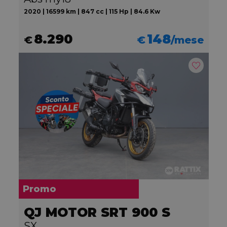
2020 | 16599 km | 847 cc | 115 Hp | 84.6 Kw
8.290
148
€
€
/mese
Promo
QJ MOTOR SRT 900 S
SX