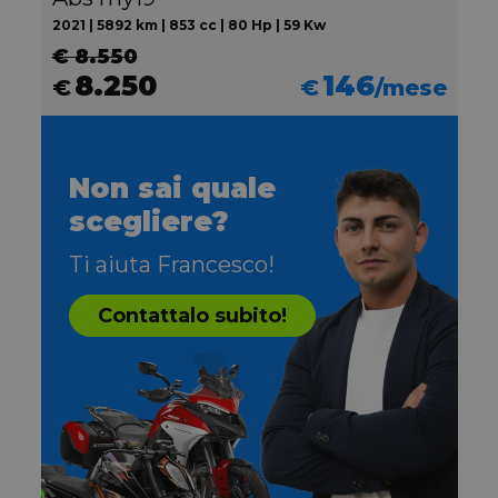
2021 | 5892 km | 853 cc | 80 Hp | 59 Kw
€ 8.550
8.250
146
€
€
/mese
Non sai quale
scegliere?
Ti aiuta Francesco!
Contattalo subito!