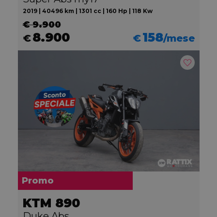
2019 | 40496 km | 1301 cc | 160 Hp | 118 Kw
€ 9.900
8.900
158
€
€
/mese
Promo
KTM 890
Duke Abs