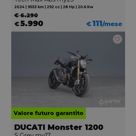
2024 | 9553 km | 292 cc | 28 Hp | 20.6 Kw
€ 6.290
5.990
111
€
€
/mese
Valore futuro garantito
DUCATI Monster 1200
S Grey my17