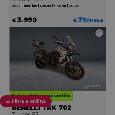
2021 | 18691 km | 500 cc | 47.6 Hp | 35 Kw
3.990
79
€
€
/mese
Valore futuro garantito
Filtra e ordina
BENELLI TRK 702
Trk abs E5