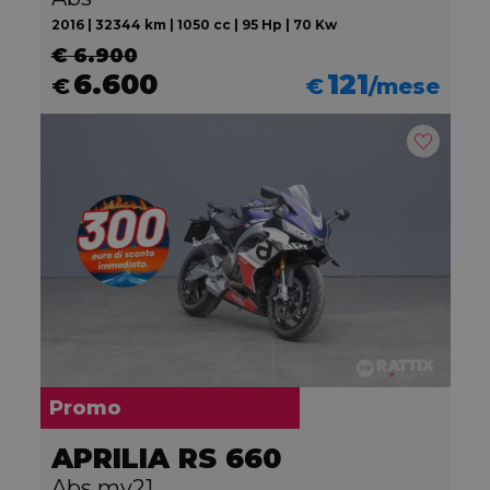
2016 | 32344 km | 1050 cc | 95 Hp | 70 Kw
€ 6.900
6.600
121
€
€
/mese
Promo
APRILIA RS 660
Abs my21