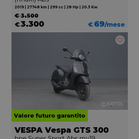
2019 | 27748 km | 299 cc | 28 Hp | 20.3 Kw
€ 3.500
3.300
69
€
€
/mese
Valore futuro garantito
VESPA Vespa GTS 300
hpe Super Sport Abs my19