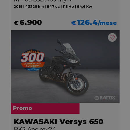
2019 | 43229 km | 847 cc | 115 Hp | 84.6 Kw
6.900
126.4
€
€
/mese
Promo
KAWASAKI Versys 650
BK2 Abs my24