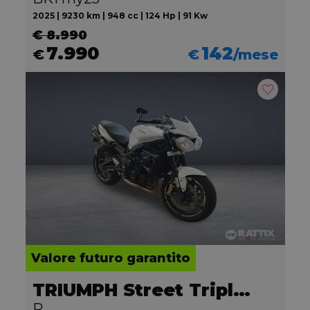
2025 | 9230 km | 948 cc | 124 Hp | 91 Kw
€ 8.990
7.990
142
€
€
/mese
Valore futuro garantito
TRIUMPH Street Triple 675
R