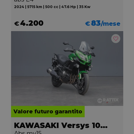
2024 | 5715 km | 500 cc | 47.6 Hp | 35 Kw
4.200
83
€
€
/mese
Valore futuro garantito
KAWASAKI Versys 1000
Abs my15