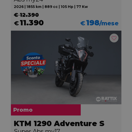
2026 | 1855 km | 889 cc | 105 Hp | 77 Kw
€ 12.390
11.390
198
€
€
/mese
Promo
KTM 1290 Adventure S
Super Abs my17