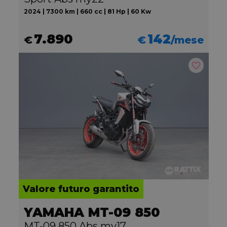
2024 | 7300 km | 660 cc | 81 Hp | 60 Kw
7.890
142
€
€
/mese
Valore futuro garantito
YAMAHA MT-09 850
MT-09 850 Abs my17