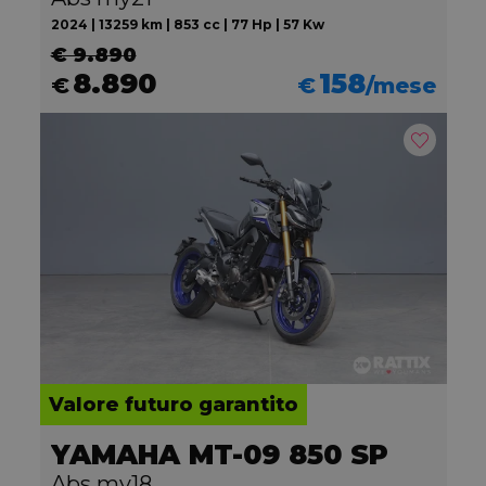
2024 | 13259 km | 853 cc | 77 Hp | 57 Kw
€ 9.890
8.890
158
€
€
/mese
Valore futuro garantito
YAMAHA MT-09 850 SP
Abs my18