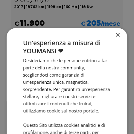
2017 | 18762 km | 1198 cc | 160 Hp | 118 Kw
11.900
205
€
€
/mese
×
Un'esperienza a misura di
YOUMANS! ❤
Desideriamo che le persone entrino a far
parte della nostra community,
scegliendoci come garanzia di
un’esperienza unica, magnetica,
sorprendente. Per garantirti un’esperienza
stellare, migliorare i nostri servizi e
ottimizzare i contenuti che fruirai,
utilizziamo cookie sul nostro portale.
F.B MONDIAL SMX 125 Motard
Questo Sito utilizza cookies analitici e di
profilazione, anche di terze parti, per
Abs my21