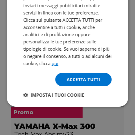
inviarti messaggi pubblicitari mirati e
2021 | 6446 km | 124 cc | 15 Hp | 11 Kw
servizi in linea con le tue preferenze.
Clicca sul pulsante ACCETTA TUTTI per
2.290
€
acconsentire a tutti i cookie, anche
analitici e di profilazione oppure
personalizza le tue preferenze sulle
tipologie di cookie. Se vuoi saperne di più
o negare il consenso, a tutti o ad alcuni dei
cookie, clicca
qui
ACCETTA TUTTI
IMPOSTA I TUOI COOKIE
Promo
YAMAHA X-Max 300
Tech Max Abs my23