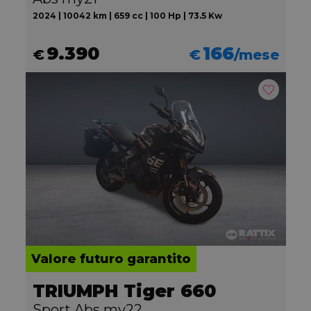
2024 | 10042 km | 659 cc | 100 Hp | 73.5 Kw
9.390
166
€
€
/mese
Valore futuro garantito
TRIUMPH Tiger 660
Sport Abs my22