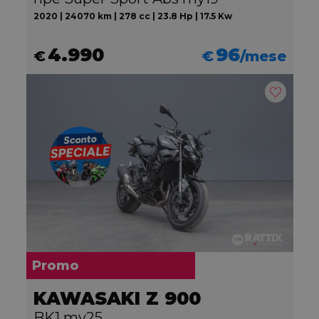
2020 | 24070 km | 278 cc | 23.8 Hp | 17.5 Kw
4.990
96
€
€
/mese
Promo
KAWASAKI Z 900
BK1 my25