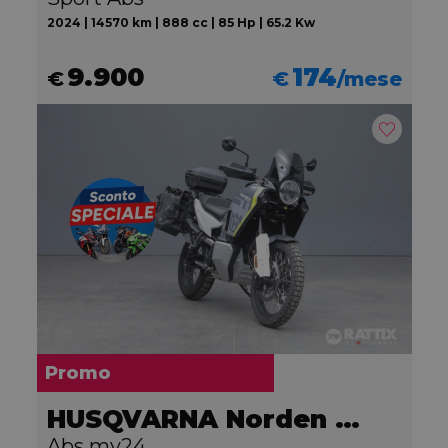
2024 | 14570 km | 888 cc | 85 Hp | 65.2 Kw
9.900
174
€
€
/mese
Promo
HUSQVARNA Norden 901
Abs my24