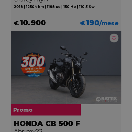
2018 | 12504 km | 1198 cc | 150 Hp | 110.3 Kw
10.900
190
€
€
/mese
Promo
HONDA CB 500 F
Abs my22