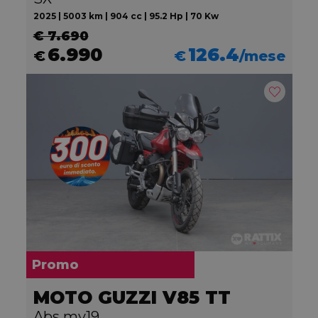
2025 | 5003 km | 904 cc | 95.2 Hp | 70 Kw
€ 7.690
6.990
126.4
€
€
/mese
Promo
MOTO GUZZI V85 TT
Abs my19