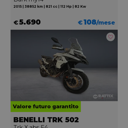
2015 | 38852 km | 821 cc | 112 Hp | 82 Kw
5.690
108
€
€
/mese
Valore futuro garantito
BENELLI TRK 502
Trk X abs E4