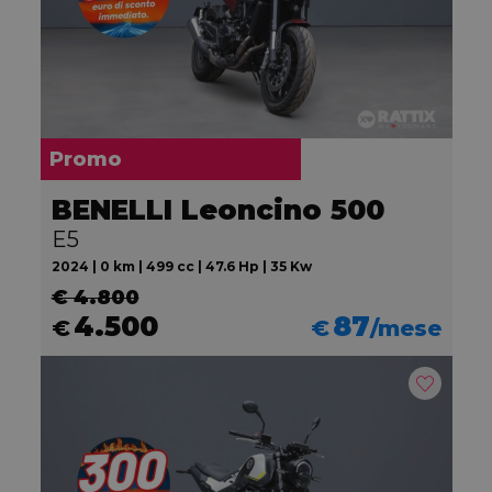
Promo
BENELLI Leoncino 500
E5
2024 | 0 km | 499 cc | 47.6 Hp | 35 Kw
€ 4.800
4.500
87
€
€
/mese