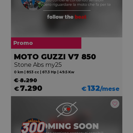
Promo
MOTO GUZZI V7 850
Stone Abs my25
0 km | 853 cc | 67.3 Hp | 49.5 Kw
€ 8.290
7.290
132
€
€
/mese