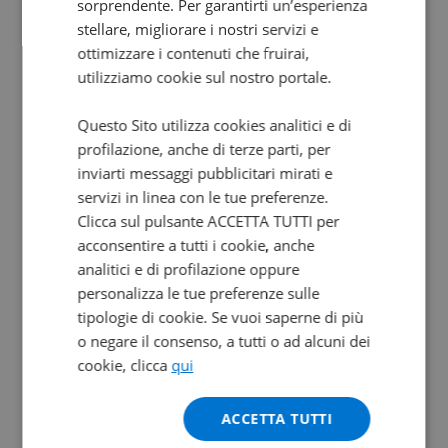
sorprendente. Per garantirti un’esperienza
stellare, migliorare i nostri servizi e
ottimizzare i contenuti che fruirai,
utilizziamo cookie sul nostro portale.
Questo Sito utilizza cookies analitici e di
Valore futuro garantito
profilazione, anche di terze parti, per
inviarti messaggi pubblicitari mirati e
YAMAHA XSR 125
servizi in linea con le tue preferenze.
Legacy E5
Clicca sul pulsante ACCETTA TUTTI per
acconsentire a tutti i cookie, anche
0 km | 124 cc | 15 Hp | 11 Kw
analitici e di profilazione oppure
4.990
96
personalizza le tue preferenze sulle
€
€
/mese
tipologie di cookie. Se vuoi saperne di più
o negare il consenso, a tutti o ad alcuni dei
cookie, clicca
qui
ACCETTA TUTTI