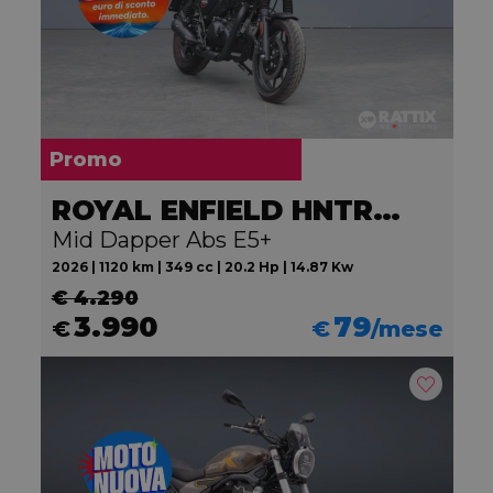
Promo
ROYAL ENFIELD HNTR 350
Mid Dapper Abs E5+
2026 | 1120 km | 349 cc | 20.2 Hp | 14.87 Kw
€ 4.290
3.990
79
€
€
/mese