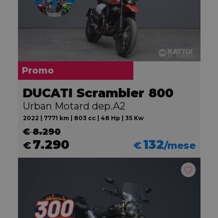
Promo
DUCATI Scrambler 800
Urban Motard dep.A2
2022 | 7771 km | 803 cc | 48 Hp | 35 Kw
€ 8.290
7.290
132
€
€
/mese