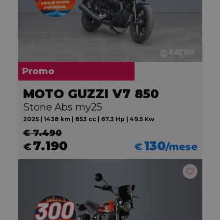
Promo
MOTO GUZZI V7 850
Stone Abs my25
2025 | 1438 km | 853 cc | 67.3 Hp | 49.5 Kw
€ 7.490
7.190
130
€
€
/mese