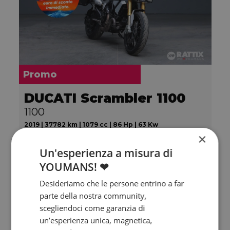
Promo
DUCATI Scrambler 1100
1100
2019 | 37782 km | 1079 cc | 86 Hp | 63 Kw
×
€ 6.900
6.600
121
Un'esperienza a misura di
€
€
/mese
YOUMANS! ❤
Desideriamo che le persone entrino a far
parte della nostra community,
scegliendoci come garanzia di
un’esperienza unica, magnetica,