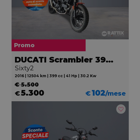
Promo
DUCATI Scrambler 399 Sixty2
Sixty2
2016 | 12504 km | 399 cc | 41 Hp | 30.2 Kw
€ 5.500
5.300
102
€
€
/mese