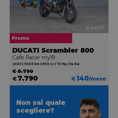
Promo
DUCATI Scrambler 800
Cafe Racer my19
2020 | 11003 km | 803 cc | 73 Hp | 54 Kw
€ 8.790
7.790
140
€
€
/mese
Non sai quale
scegliere?