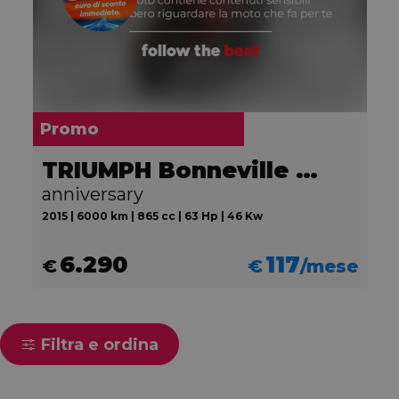
Promo
TRIUMPH Bonneville 865 T100
anniversary
2015 | 6000 km | 865 cc | 63 Hp | 46 Kw
6.290
117
€
€
/mese
Filtra e ordina