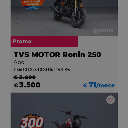
Promo
TVS MOTOR Ronin 250
Abs
3 km | 225 cc | 20.1 Hp | 14.8 Kw
€ 3.800
3.500
71
€
€
/mese