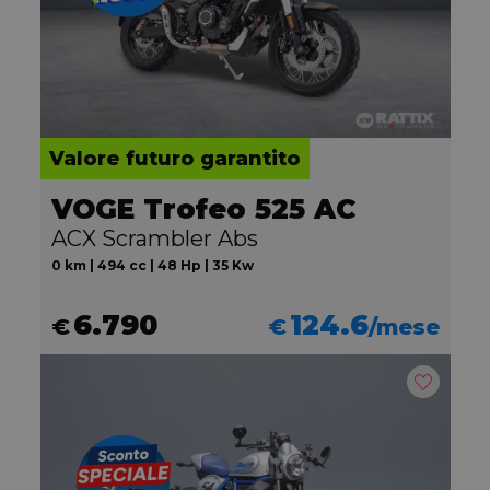
Valore futuro garantito
VOGE Trofeo 525 AC
ACX Scrambler Abs
0 km | 494 cc | 48 Hp | 35 Kw
6.790
124.6
€
€
/mese