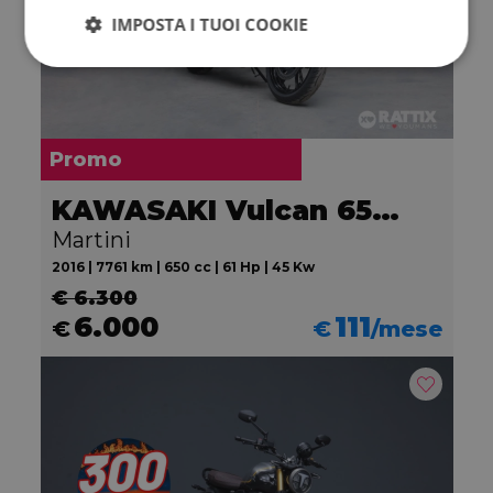
IMPOSTA I TUOI COOKIE
Promo
KAWASAKI Vulcan 650 S
Martini
2016 | 7761 km | 650 cc | 61 Hp | 45 Kw
€ 6.300
6.000
111
€
€
/mese