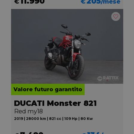
11.990
205
€
€
/mese
Valore futuro garantito
DUCATI Monster 821
Red my18
2019 | 28000 km | 821 cc | 109 Hp | 80 Kw