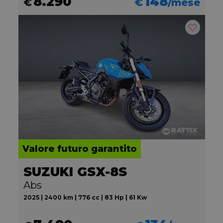
8.290
148
€
€
/mese
Valore futuro garantito
SUZUKI GSX-8S
Abs
2025 | 2400 km | 776 cc | 83 Hp | 61 Kw