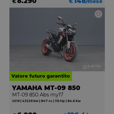
8.290
148
€
€
/mese
Valore futuro garantito
YAMAHA MT-09 850
MT-09 850 Abs my17
2019 | 43229 km | 847 cc | 115 Hp | 84.6 Kw