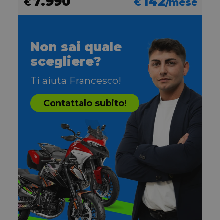
7.990
142
€
€
/mese
Non sai quale
scegliere?
Ti aiuta Francesco!
Contattalo subito!