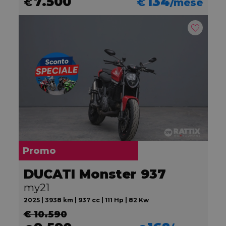
7.500
134
€
€
/mese
Promo
DUCATI Monster 937
my21
2025 | 3938 km | 937 cc | 111 Hp | 82 Kw
€ 10.590