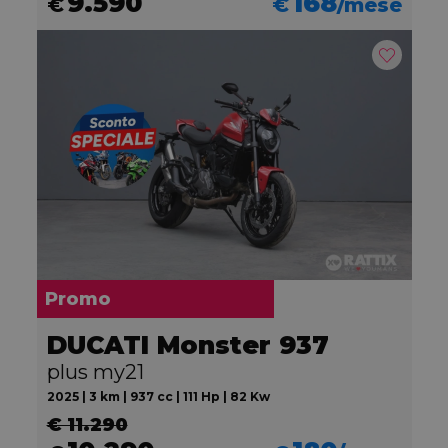
9.590
168
€
€
/mese
Promo
DUCATI Monster 937
plus my21
2025 | 3 km | 937 cc | 111 Hp | 82 Kw
€ 11.290