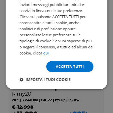
14.900
248
€
€
/mese
inviarti messaggi pubblicitari mirati e
servizi in linea con le tue preferenze.
Clicca sul pulsante ACCETTA TUTTI per
acconsentire a tutti i cookie, anche
analitici e di profilazione oppure
personalizza le tue preferenze sulle
tipologie di cookie. Se vuoi saperne di più
o negare il consenso, a tutti o ad alcuni dei
cookie, clicca
qui
ACCETTA TUTTI
Promo
IMPOSTA I TUOI COOKIE
KTM 1290 Super Duke
R my20
2021 | 33540 km | 1301 cc | 179 Hp | 132 Kw
€ 12.990