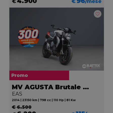
4.900
96
€
€
/mese
Promo
MV AGUSTA Brutale 800
EAS
2014 | 23150 km | 798 cc | 110 Hp | 81 Kw
€ 6.500