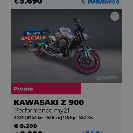
5.690
108
€
€
/mese
Promo
KAWASAKI Z 900
Performance my21
2023 | 6700 km | 948 cc | 125 Hp | 92.2 Kw
€ 9.290