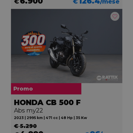
6.900
126.4
€
€
/mese
Promo
HONDA CB 500 F
Abs my22
2023 | 2995 km | 471 cc | 48 Hp | 35 Kw
€ 5.290