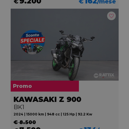
9.200
162
€
€
/mese
Promo
KAWASAKI Z 900
BK1
2024 | 15000 km | 948 cc | 125 Hp | 92.2 Kw
€ 8.500