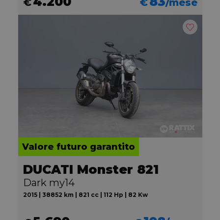
4.200
83
€
€
/mese
Valore futuro garantito
DUCATI Monster 821
Dark my14
2015 | 38852 km | 821 cc | 112 Hp | 82 Kw