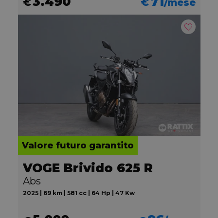
3.490
71
€
€
/mese
Valore futuro garantito
VOGE Brivido 625 R
Abs
2025 | 69 km | 581 cc | 64 Hp | 47 Kw