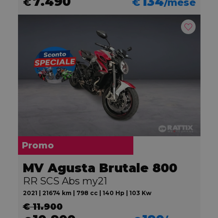
7.490
134
€
€
/mese
Promo
MV Agusta Brutale 800
RR SCS Abs my21
2021 | 21674 km | 798 cc | 140 Hp | 103 Kw
€ 11.900