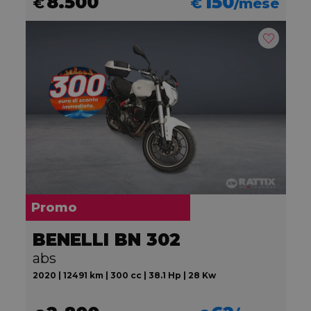
8.500
150
€
€
/mese
Promo
BENELLI BN 302
abs
2020 | 12491 km | 300 cc | 38.1 Hp | 28 Kw