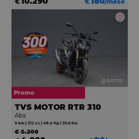
10.290
180
€
€
/mese
Promo
TVS MOTOR RTR 310
Abs
0 km | 312 cc | 48.4 Hp | 35.6 Kw
€ 5.200