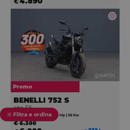
4.890
€
Promo
BENELLI 752 S
abs E5
Filtra e ordina
2024 | 0 km | 754 cc | 76 Hp | 56 Kw
€ 6.300