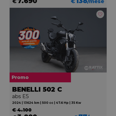
7.690
138
€
€
/mese
Promo
BENELLI 502 C
abs E5
2024 | 13624 km | 500 cc | 47.6 Hp | 35 Kw
€ 4.100