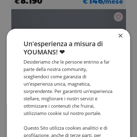
8.190
146
€
€
/mese
×
Un'esperienza a misura di
YOUMANS! ❤
Desideriamo che le persone entrino a far
parte della nostra community,
scegliendoci come garanzia di
un’esperienza unica, magnetica,
sorprendente. Per garantirti un’esperienza
Promo
stellare, migliorare i nostri servizi e
MV AGUSTA Dragster 800
ottimizzare i contenuti che fruirai,
utilizziamo cookie sul nostro portale.
RR SCS Abs my21
2024 | 10206 km | 798 cc | 140 Hp | 103 Kw
Questo Sito utilizza cookies analitici e di
€ 15.900
profilazione, anche di terze parti, per