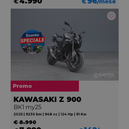
4.990
96
€
€
/mese
Promo
KAWASAKI Z 900
BK1 my25
2025 | 9230 km | 948 cc | 124 Hp | 91 Kw
€ 8.990