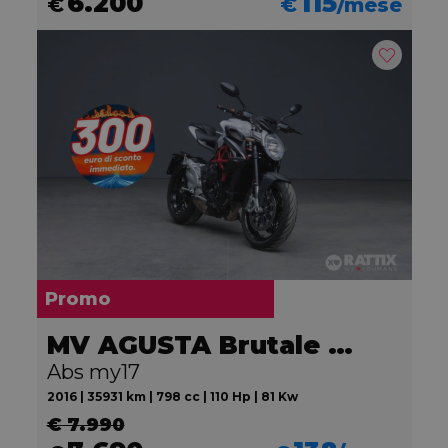
6.200
115
€
€
/mese
Promo
MV AGUSTA Brutale 800
Abs my17
2016 | 35931 km | 798 cc | 110 Hp | 81 Kw
€ 7.990