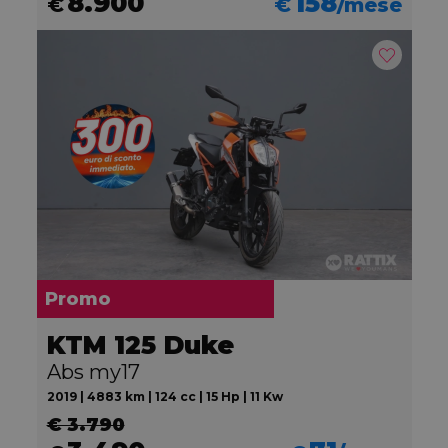
8.900
158
€
€
/mese
Promo
KTM 125 Duke
Abs my17
2019 | 4883 km | 124 cc | 15 Hp | 11 Kw
€ 3.790