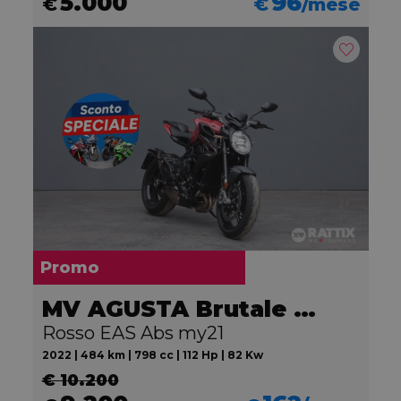
5.000
96
€
€
/mese
Promo
MV AGUSTA Brutale 800
Rosso EAS Abs my21
2022 | 484 km | 798 cc | 112 Hp | 82 Kw
€ 10.200