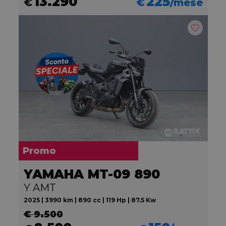
13.290
225
€
€
/mese
Promo
YAMAHA MT-09 890
Y AMT
2025 | 3990 km | 890 cc | 119 Hp | 87.5 Kw
€ 9.500