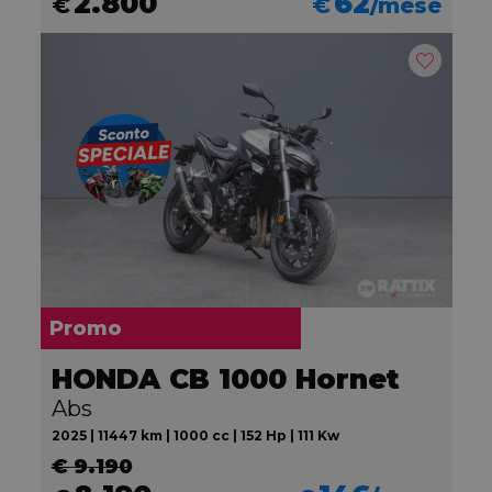
2.800
62
€
€
/mese
Promo
HONDA CB 1000 Hornet
Abs
2025 | 11447 km | 1000 cc | 152 Hp | 111 Kw
€ 9.190