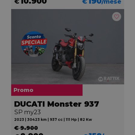
10.900
190
€
€
/mese
Promo
DUCATI Monster 937
SP my23
2023 | 30423 km | 937 cc | 111 Hp | 82 Kw
€ 9.900