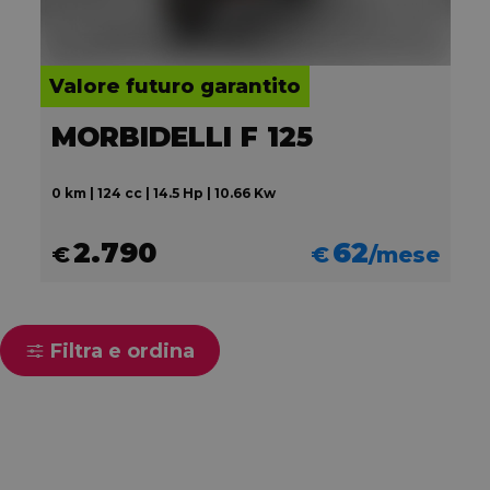
Valore futuro garantito
MORBIDELLI F 125
0 km | 124 cc | 14.5 Hp | 10.66 Kw
2.790
62
€
€
/mese
Filtra e ordina