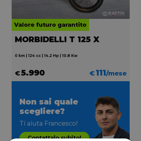
Valore futuro garantito
MORBIDELLI T 125 X
0 km | 124 cc | 14.2 Hp | 10.8 Kw
5.990
111
€
€
/mese
Non sai quale
scegliere?
Ti aiuta Francesco!
Contattalo subito!