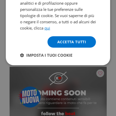
analitici e di profilazione oppure
personalizza le tue preferenze sulle
tipologie di cookie. Se vuoi saperne di più
Valore futuro garantito
o negare il consenso, a tutti o ad alcuni dei
cookie, clicca
qui
MORBIDELLI T 502 X
ACCETTA TUTTI
0 km | 486 cc | 47.6 Hp | 35 Kw
IMPOSTA I TUOI COOKIE
5.690
108
€
€
/mese