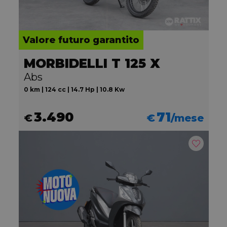
Valore futuro garantito
MORBIDELLI T 125 X
Abs
0 km | 124 cc | 14.7 Hp | 10.8 Kw
3.490
71
€
€
/mese