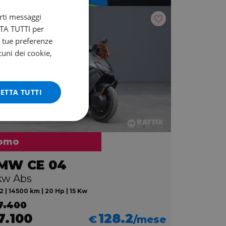
arti messaggi
ETTA TUTTI per
e tue preferenze
cuni dei cookie,
ETTA TUTTI
omo
MW CE 04
kw Abs
 | 14500 km | 20 Hp | 15 Kw
7.400
7.100
128.2
€
/mese