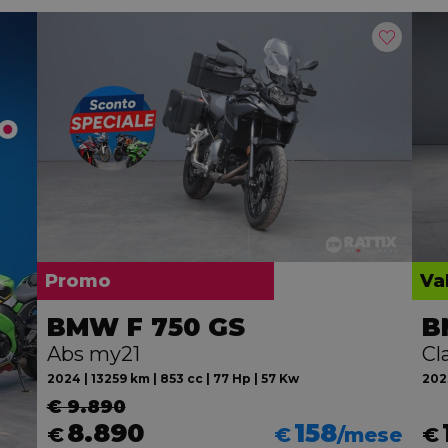
Promo
Va
BMW F 750 GS
B
Abs my21
Cl
2024 | 13259 km | 853 cc | 77 Hp | 57 Kw
2023
€ 9.890
8.890
158
€
€
/mese
€