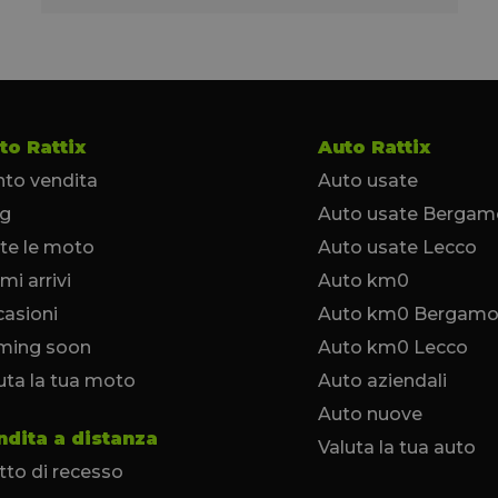
to Rattix
Auto Rattix
to vendita
Auto usate
og
Auto usate Bergam
te le moto
Auto usate Lecco
imi arrivi
Auto km0
asioni
Auto km0 Bergam
ming soon
Auto km0 Lecco
uta la tua moto
Auto aziendali
Auto nuove
ndita a distanza
Valuta la tua auto
itto di recesso