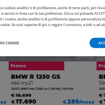
za cookies analitici e di profilazione, anche di terze parti, per invi
i e servizi in linea con le tue preferenze. Clicca sul pulsante ACC
ti i cookie, anche analitici e di profilazione oppure personalizza l
 cookie. Se vuoi saperne di più o negare il consenso, a tutti o ad al
UOI COOKIE
ACC
Promo
Pr
BMW R 1250 GS
B
Abs my21
15
2023 | 8857 km | 1254 cc | 136 Hp | 100 Kw
2022
€ 18.690
€ 
17.690
289
ese
€
€
/mese
€