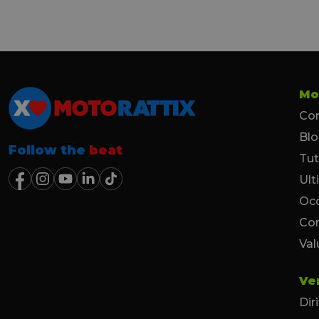
Mo
Con
Bl
Follow the
beat
Tut
Ult
Occ
Co
Val
Ve
Dir