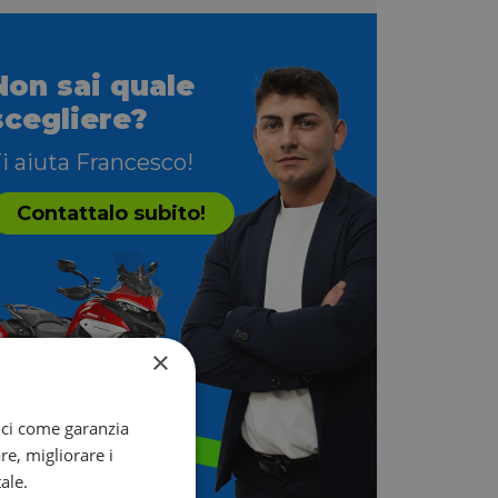
Non sai quale
scegliere?
i aiuta Francesco!
Contattalo subito!
×
oci come garanzia
re, migliorare i
ale.