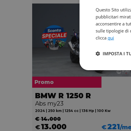
Questo Sito utiliz
pubblicitari mirat
acconsentire a tut
sulle tipologie di
clicca
qui
IMPOSTA I T
Promo
BMW R 1250 R
Abs my23
2024 | 250 km | 1254 cc | 136 Hp | 100 Kw
€ 14.000
13.000
221
€
€
/m