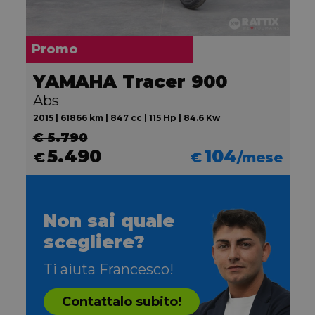
Promo
YAMAHA Tracer 900
Abs
2015 | 61866 km | 847 cc | 115 Hp | 84.6 Kw
€ 5.790
5.490
104
€
€
/mese
Non sai quale
scegliere?
Ti aiuta Francesco!
Contattalo subito!