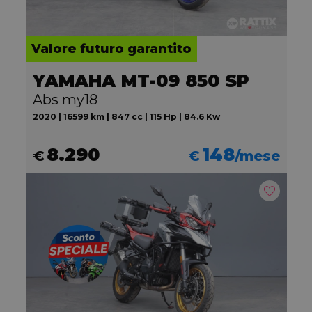
Valore futuro garantito
YAMAHA MT-09 850 SP
Abs my18
2020 | 16599 km | 847 cc | 115 Hp | 84.6 Kw
8.290
148
€
€
/mese