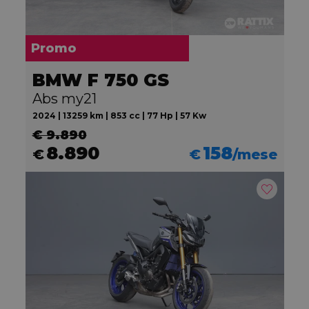
Promo
BMW F 750 GS
Abs my21
2024 | 13259 km | 853 cc | 77 Hp | 57 Kw
€ 9.890
8.890
158
€
€
/mese