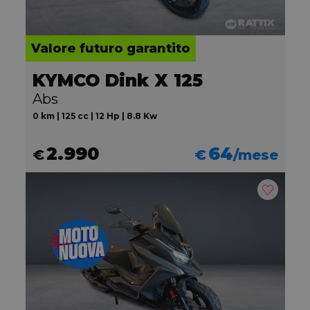
Valore futuro garantito
KYMCO Dink X 125
Abs
0 km | 125 cc | 12 Hp | 8.8 Kw
2.990
64
€
€
/mese