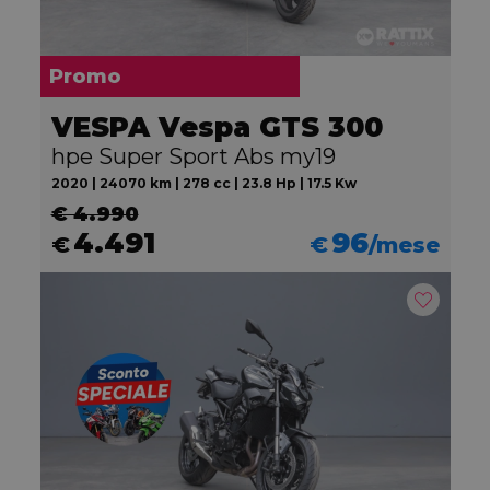
Promo
VESPA Vespa GTS 300
hpe Super Sport Abs my19
2020 | 24070 km | 278 cc | 23.8 Hp | 17.5 Kw
€ 4.990
4.491
96
€
€
/mese