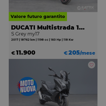
Valore futuro garantito
DUCATI Multistrada 1200
S Grey my17
2017 | 18762 km | 1198 cc | 160 Hp | 118 Kw
11.900
205
€
€
/mese