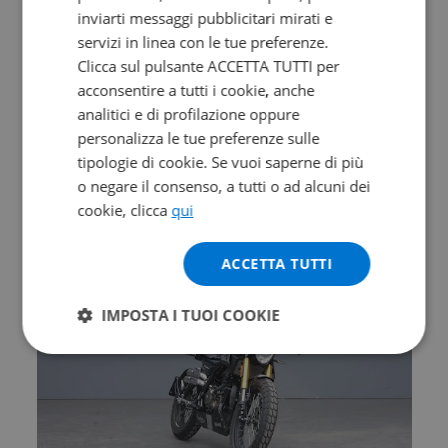
inviarti messaggi pubblicitari mirati e
servizi in linea con le tue preferenze.
Clicca sul pulsante ACCETTA TUTTI per
Valore futuro garantito
acconsentire a tutti i cookie, anche
MORBIDELLI T 352 X
analitici e di profilazione oppure
personalizza le tue preferenze sulle
Abs
tipologie di cookie. Se vuoi saperne di più
0 km | 349 cc | 41.5 Hp | 30.5 Kw
o negare il consenso, a tutti o ad alcuni dei
cookie, clicca
qui
4.790
94
€
€
/mese
ACCETTA TUTTI
IMPOSTA I TUOI COOKIE