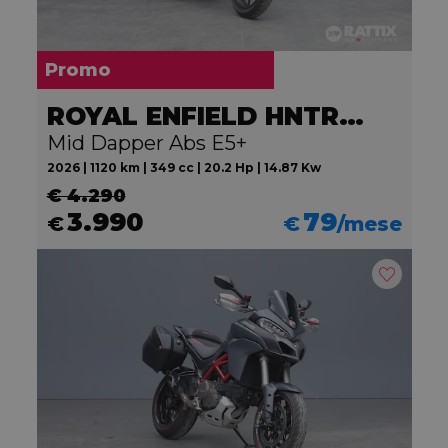
Promo
ROYAL ENFIELD HNTR 350
Mid Dapper Abs E5+
2026 | 1120 km | 349 cc | 20.2 Hp | 14.87 Kw
€ 4.290
3.990
79
€
€
/mese