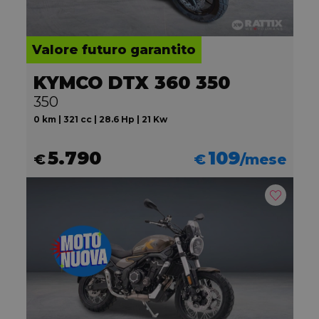
Valore futuro garantito
KYMCO DTX 360 350
350
0 km | 321 cc | 28.6 Hp | 21 Kw
5.790
109
€
€
/mese