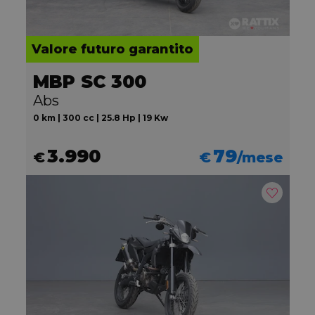
Valore futuro garantito
MBP SC 300
Abs
0 km | 300 cc | 25.8 Hp | 19 Kw
3.990
79
€
€
/mese