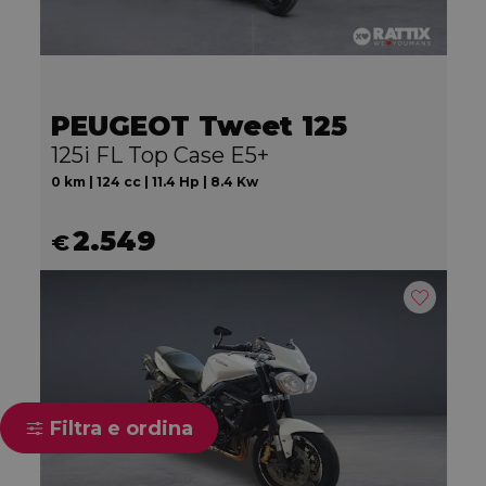
PEUGEOT Tweet 125
125i FL Top Case E5+
0 km | 124 cc | 11.4 Hp | 8.4 Kw
2.549
€
Filtra e ordina