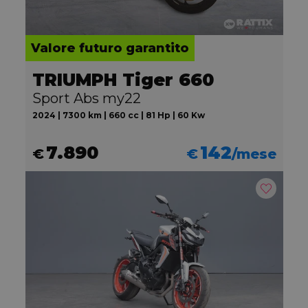
Valore futuro garantito
TRIUMPH Tiger 660
Sport Abs my22
2024 | 7300 km | 660 cc | 81 Hp | 60 Kw
7.890
142
€
€
/mese