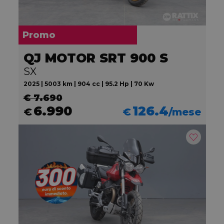
Promo
QJ MOTOR SRT 900 S
SX
2025 | 5003 km | 904 cc | 95.2 Hp | 70 Kw
€ 7.690
6.990
126.4
€
€
/mese