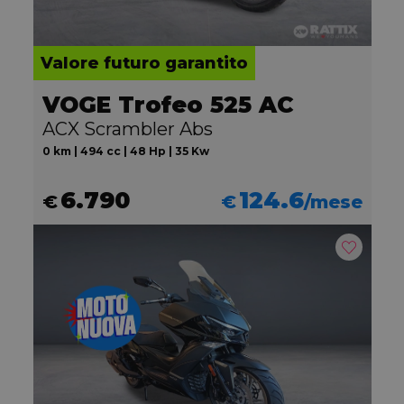
Valore futuro garantito
VOGE Trofeo 525 AC
ACX Scrambler Abs
0 km | 494 cc | 48 Hp | 35 Kw
6.790
124.6
€
€
/mese