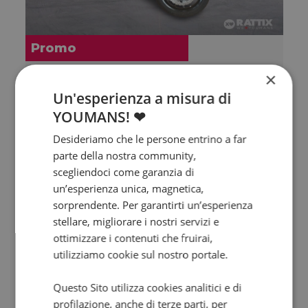
Promo
×
KAWASAKI Versys 650
Un'esperienza a misura di
BK2 Abs my24
YOUMANS! ❤
2024 | 5000 km | 649 cc | 67 Hp | 49 Kw
Desideriamo che le persone entrino a far
5.950
111
€
€
/mese
parte della nostra community,
scegliendoci come garanzia di
un’esperienza unica, magnetica,
sorprendente. Per garantirti un’esperienza
stellare, migliorare i nostri servizi e
ottimizzare i contenuti che fruirai,
utilizziamo cookie sul nostro portale.
Questo Sito utilizza cookies analitici e di
profilazione, anche di terze parti, per