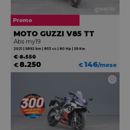
Promo
MOTO GUZZI V85 TT
Abs my19
2021 | 5892 km | 853 cc | 80 Hp | 59 Kw
€ 8.550
8.250
146
€
€
/mese