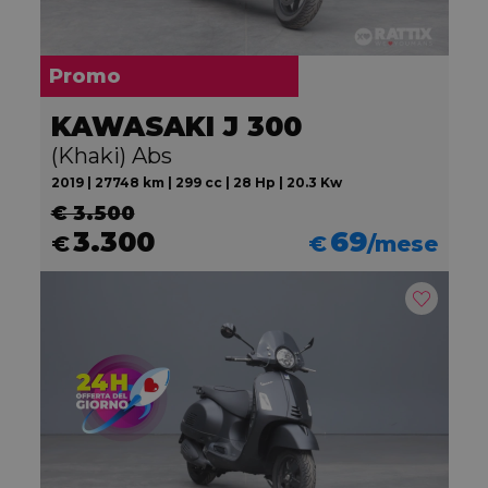
Promo
KAWASAKI J 300
(Khaki) Abs
2019 | 27748 km | 299 cc | 28 Hp | 20.3 Kw
€ 3.500
3.300
69
€
€
/mese