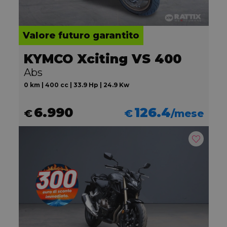
Valore futuro garantito
KYMCO Xciting VS 400
Abs
0 km | 400 cc | 33.9 Hp | 24.9 Kw
6.990
126.4
€
€
/mese