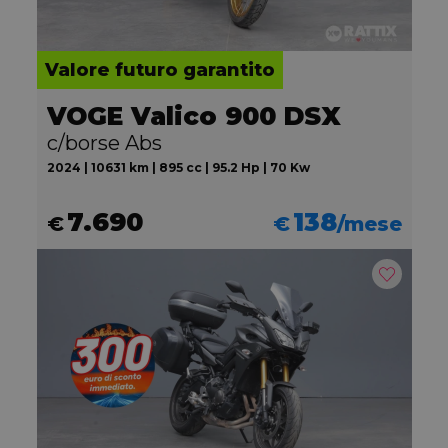
Valore futuro garantito
VOGE Valico 900 DSX
c/borse Abs
2024 | 10631 km | 895 cc | 95.2 Hp | 70 Kw
7.690
138
€
€
/mese