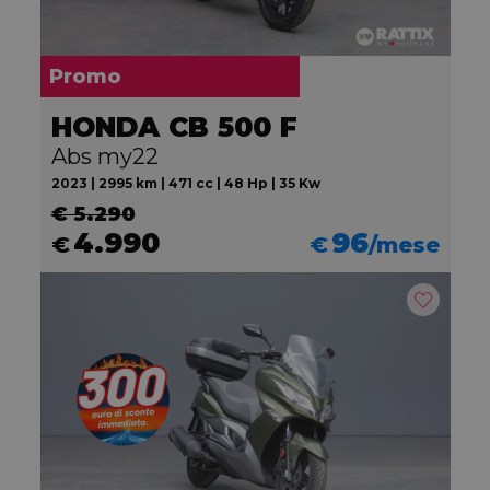
Promo
HONDA CB 500 F
Abs my22
2023 | 2995 km | 471 cc | 48 Hp | 35 Kw
€ 5.290
4.990
96
€
€
/mese