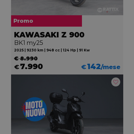
Promo
KAWASAKI Z 900
BK1 my25
2025 | 9230 km | 948 cc | 124 Hp | 91 Kw
€ 8.990
7.990
142
€
€
/mese