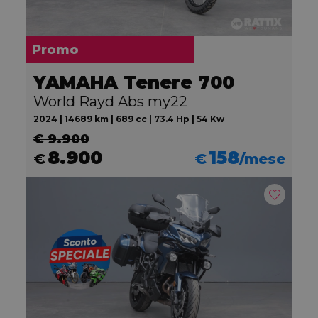
Promo
YAMAHA Tenere 700
World Rayd Abs my22
2024 | 14689 km | 689 cc | 73.4 Hp | 54 Kw
€ 9.900
8.900
158
€
€
/mese