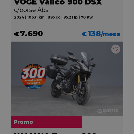
VOGE Valico 900 DSX
c/borse Abs
2024 | 10631 km | 895 cc | 95.2 Hp | 70 Kw
7.690
138
€
€
/mese
Promo