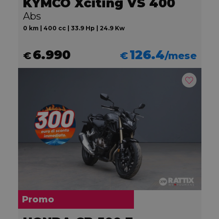
KYMCO Xciting VS 400
Abs
0 km | 400 cc | 33.9 Hp | 24.9 Kw
6.990
126.4
€
€
/mese
Promo