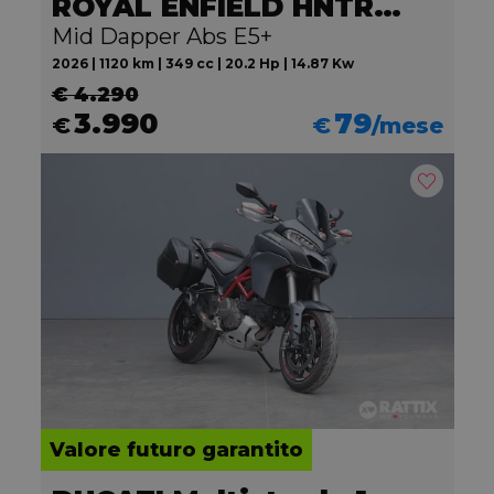
ROYAL ENFIELD HNTR 350
Mid Dapper Abs E5+
2026 | 1120 km | 349 cc | 20.2 Hp | 14.87 Kw
€ 4.290
3.990
79
€
€
/mese
Valore futuro garantito