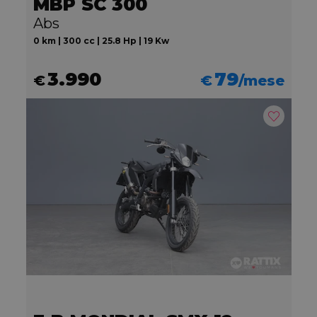
MBP SC 300
Abs
0 km | 300 cc | 25.8 Hp | 19 Kw
3.990
79
€
€
/mese