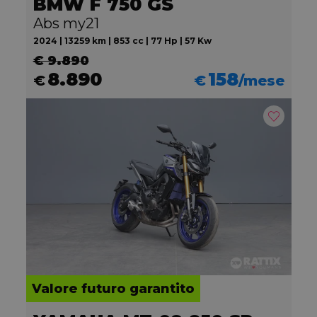
BMW F 750 GS
Abs my21
2024 | 13259 km | 853 cc | 77 Hp | 57 Kw
€ 9.890
8.890
158
€
€
/mese
Valore futuro garantito