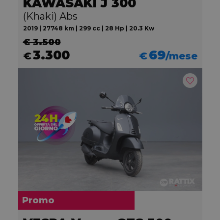
KAWASAKI J 300
(Khaki) Abs
2019 | 27748 km | 299 cc | 28 Hp | 20.3 Kw
€ 3.500
3.300
69
€
€
/mese
Promo