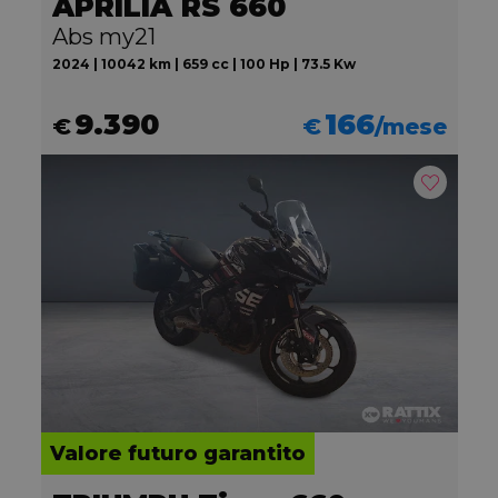
APRILIA RS 660
Abs my21
2024 | 10042 km | 659 cc | 100 Hp | 73.5 Kw
9.390
166
€
€
/mese
Valore futuro garantito