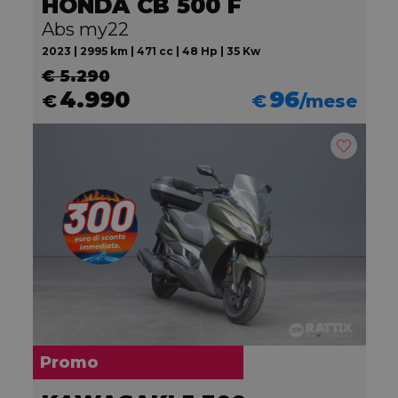
HONDA CB 500 F
Abs my22
2023 | 2995 km | 471 cc | 48 Hp | 35 Kw
€ 5.290
4.990
96
€
€
/mese
Promo