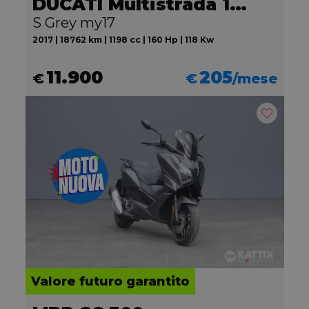
DUCATI Multistrada 1200
S Grey my17
2017 | 18762 km | 1198 cc | 160 Hp | 118 Kw
11.900
205
€
€
/mese
Valore futuro garantito