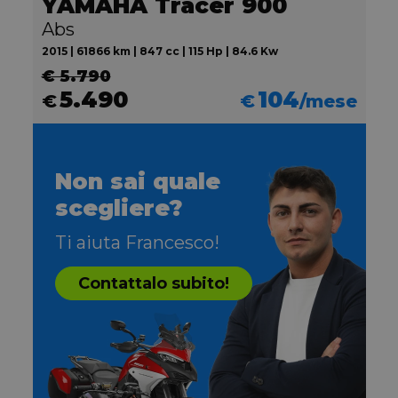
YAMAHA Tracer 900
Abs
2015 | 61866 km | 847 cc | 115 Hp | 84.6 Kw
€ 5.790
5.490
104
€
€
/mese
Non sai quale
scegliere?
Ti aiuta Francesco!
Contattalo subito!