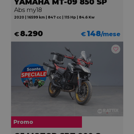
YAMAHA MT-09 850 SP
Abs my18
2020 | 16599 km | 847 cc | 115 Hp | 84.6 Kw
8.290
148
€
€
/mese
Promo