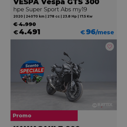
VESPA Vespa GTS 300
hpe Super Sport Abs my19
2020 | 24070 km | 278 cc | 23.8 Hp | 17.5 Kw
€ 4.990
4.491
96
€
€
/mese
Promo