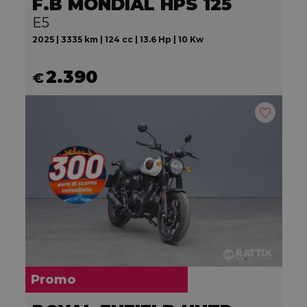
F.B MONDIAL HPS 125
E5
2025 | 3335 km | 124 cc | 13.6 Hp | 10 Kw
2.390
€
Promo