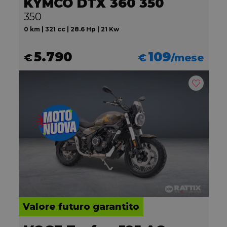
KYMCO DTX 360 350
350
0 km | 321 cc | 28.6 Hp | 21 Kw
5.790
109
€
€
/mese
Valore futuro garantito