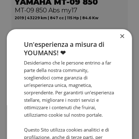
YAMAHA MT-09 850
MT-09 850 Abs my17
2019 | 43229 km | 847 cc | 115 Hp | 84.6 Kw
6.900
126.4
×
€
€
/mese
Un'esperienza a misura di
YOUMANS! ❤
Desideriamo che le persone entrino a far
parte della nostra community,
scegliendoci come garanzia di
un’esperienza unica, magnetica,
sorprendente. Per garantirti un’esperienza
stellare, migliorare i nostri servizi e
ottimizzare i contenuti che fruirai,
utilizziamo cookie sul nostro portale.
Promo
Questo Sito utilizza cookies analitici e di
profilazione, anche di terze parti, per