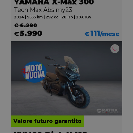
YAMAHA X-Max 300
Tech Max Abs my23
2024 | 9553 km | 292 cc | 28 Hp | 20.6 Kw
€ 6.290
5.990
111
€
€
/mese
Valore futuro garantito