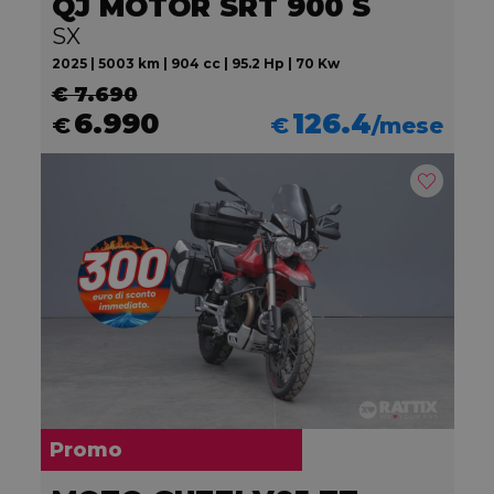
QJ MOTOR SRT 900 S
SX
2025 | 5003 km | 904 cc | 95.2 Hp | 70 Kw
€ 7.690
6.990
126.4
€
€
/mese
Promo