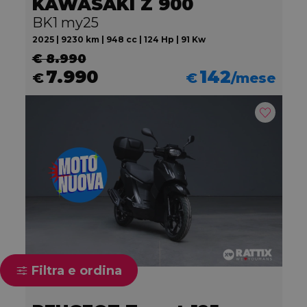
KAWASAKI Z 900
BK1 my25
2025 | 9230 km | 948 cc | 124 Hp | 91 Kw
€ 8.990
7.990
142
€
€
/mese
Filtra e ordina