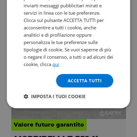
KAWASAKI Versys 650
inviarti messaggi pubblicitari mirati e
BK2 Abs my24
servizi in linea con le tue preferenze.
2024 | 5000 km | 649 cc | 67 Hp | 49 Kw
Clicca sul pulsante ACCETTA TUTTI per
acconsentire a tutti i cookie, anche
5.950
111
€
€
/mese
analitici e di profilazione oppure
personalizza le tue preferenze sulle
tipologie di cookie. Se vuoi saperne di più
o negare il consenso, a tutti o ad alcuni dei
cookie, clicca
qui
ACCETTA TUTTI
IMPOSTA I TUOI COOKIE
Valore futuro garantito