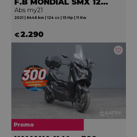
F.B MONDIAL SMX 125 Motard
Abs my21
2021 | 6446 km | 124 cc | 15 Hp | 11 Kw
2.290
€
Promo