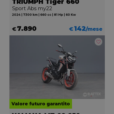
TRIUMPH Tiger 660
Sport Abs my22
2024 | 7300 km | 660 cc | 81 Hp | 60 Kw
7.890
142
€
€
/mese
Valore futuro garantito