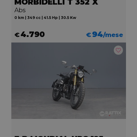
MORBIDELLI T 352 X
Abs
0 km | 349 cc | 41.5 Hp | 30.5 Kw
4.790
94
€
€
/mese