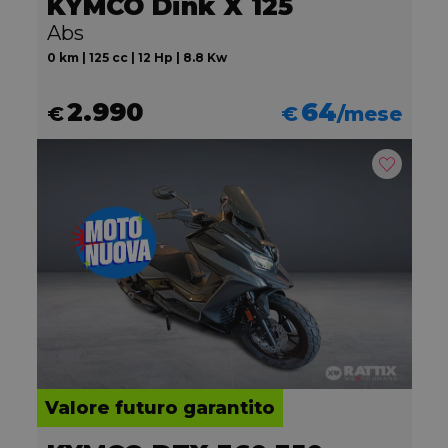
KYMCO Dink X 125
Abs
0 km | 125 cc | 12 Hp | 8.8 Kw
2.990
64
€
€
/mese
Valore futuro garantito