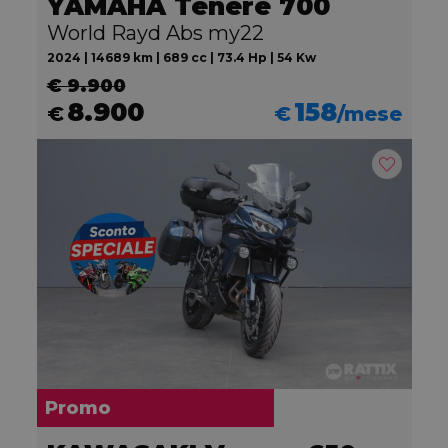
YAMAHA Tenere 700
World Rayd Abs my22
2024 | 14689 km | 689 cc | 73.4 Hp | 54 Kw
€ 9.900
8.900
158
€
€
/mese
Promo