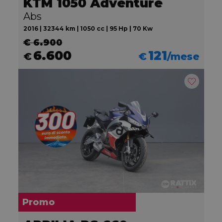
KTM 1050 Adventure
Abs
2016 | 32344 km | 1050 cc | 95 Hp | 70 Kw
€ 6.900
6.600
121
€
€
/mese
Promo