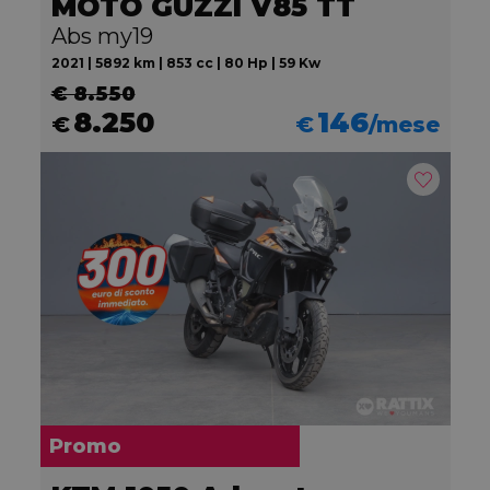
MOTO GUZZI V85 TT
Abs my19
2021 | 5892 km | 853 cc | 80 Hp | 59 Kw
€ 8.550
8.250
146
€
€
/mese
Promo