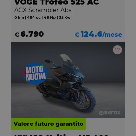
VOGE Trofeo 525 AC
ACX Scrambler Abs
0 km | 494 cc | 48 Hp | 35 Kw
6.790
124.6
€
€
/mese
Valore futuro garantito