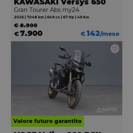
KAWASAKI Versys 650
Gran Tourer Abs my24
2026 | 7048 km | 649 cc | 67 Hp | 49 Kw
€ 8.900
7.900
142
€
€
/mese
Valore futuro garantito