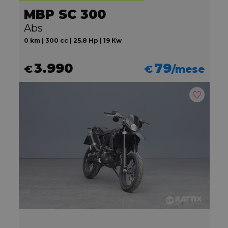
MBP SC 300
Abs
0 km | 300 cc | 25.8 Hp | 19 Kw
3.990
79
€
€
/mese