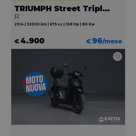
TRIUMPH Street Triple 675
R
2014 | 32000 km | 675 cc | 108 Hp | 80 Kw
4.900
96
€
€
/mese