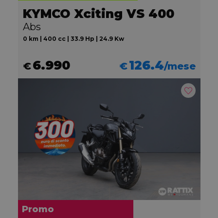
KYMCO Xciting VS 400
Abs
0 km | 400 cc | 33.9 Hp | 24.9 Kw
6.990
126.4
€
€
/mese
Promo