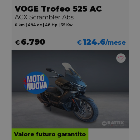
VOGE Trofeo 525 AC
ACX Scrambler Abs
0 km | 494 cc | 48 Hp | 35 Kw
6.790
124.6
€
€
/mese
Valore futuro garantito