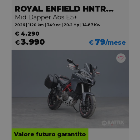
ROYAL ENFIELD HNTR 350
Mid Dapper Abs E5+
2026 | 1120 km | 349 cc | 20.2 Hp | 14.87 Kw
€ 4.290
3.990
79
€
€
/mese
Valore futuro garantito