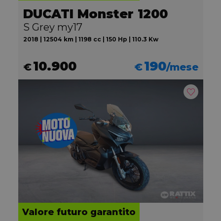
DUCATI Monster 1200
S Grey my17
2018 | 12504 km | 1198 cc | 150 Hp | 110.3 Kw
10.900
190
€
€
/mese
Valore futuro garantito