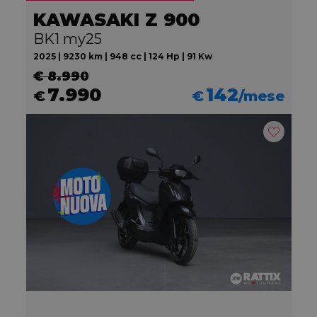
KAWASAKI Z 900
BK1 my25
2025 | 9230 km | 948 cc | 124 Hp | 91 Kw
€ 8.990
7.990
142
€
€
/mese