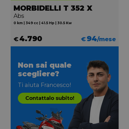
MORBIDELLI T 352 X
Abs
0 km | 349 cc | 41.5 Hp | 30.5 Kw
4.790
94
€
€
/mese
Non sai quale
scegliere?
Ti aiuta Francesco!
Contattalo subito!