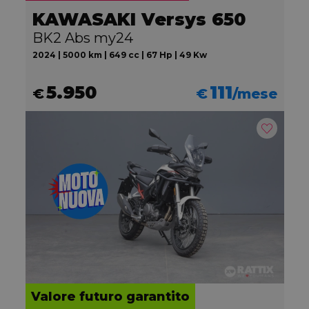
KAWASAKI Versys 650
BK2 Abs my24
2024 | 5000 km | 649 cc | 67 Hp | 49 Kw
5.950
111
€
€
/mese
Valore futuro garantito