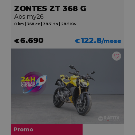
ZONTES ZT 368 G
Abs my26
0 km | 368 cc | 38.7 Hp | 28.5 Kw
6.690
122.8
€
€
/mese
Promo