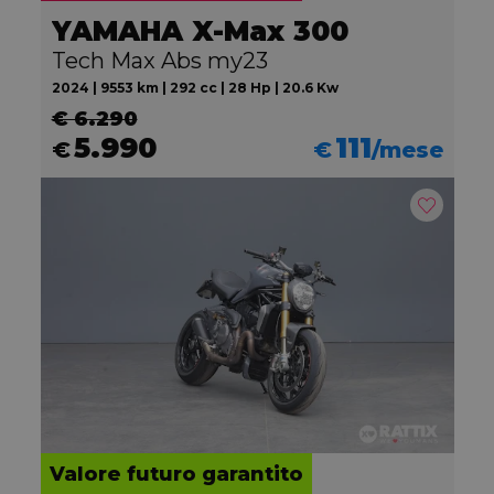
YAMAHA X-Max 300
Tech Max Abs my23
2024 | 9553 km | 292 cc | 28 Hp | 20.6 Kw
€ 6.290
5.990
111
€
€
/mese
Valore futuro garantito