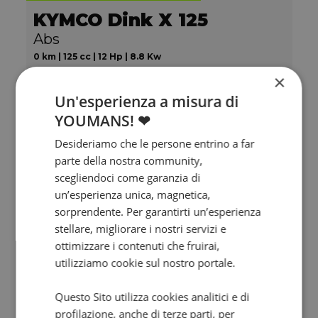
KYMCO Dink X 125
Abs
0 km | 125 cc | 12 Hp | 8.8 Kw
×
2.990
64
€
€
/mese
Un'esperienza a misura di
YOUMANS! ❤
Desideriamo che le persone entrino a far
parte della nostra community,
scegliendoci come garanzia di
un’esperienza unica, magnetica,
sorprendente. Per garantirti un’esperienza
stellare, migliorare i nostri servizi e
ottimizzare i contenuti che fruirai,
utilizziamo cookie sul nostro portale.
Questo Sito utilizza cookies analitici e di
Valore futuro garantito
profilazione, anche di terze parti, per