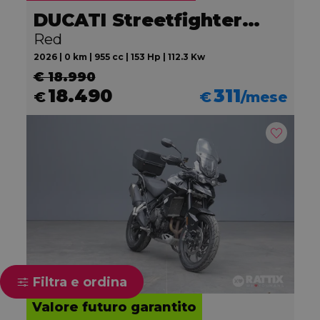
DUCATI Streetfighter V2
Red
2026 | 0 km | 955 cc | 153 Hp | 112.3 Kw
€ 18.990
18.490
311
€
€
/mese
Filtra e ordina
Valore futuro garantito