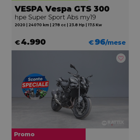
VESPA Vespa GTS 300
hpe Super Sport Abs my19
2020 | 24070 km | 278 cc | 23.8 Hp | 17.5 Kw
4.990
96
€
€
/mese
Promo