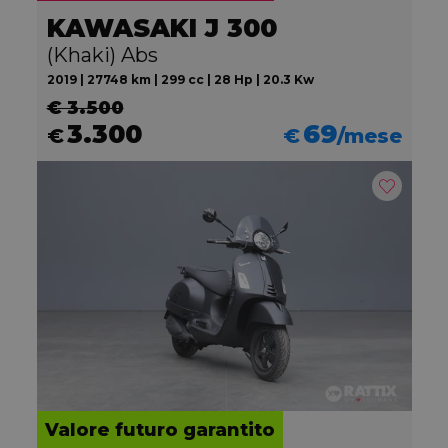
KAWASAKI J 300
(Khaki) Abs
2019 | 27748 km | 299 cc | 28 Hp | 20.3 Kw
€ 3.500
3.300
69
€
€
/mese
Valore futuro garantito