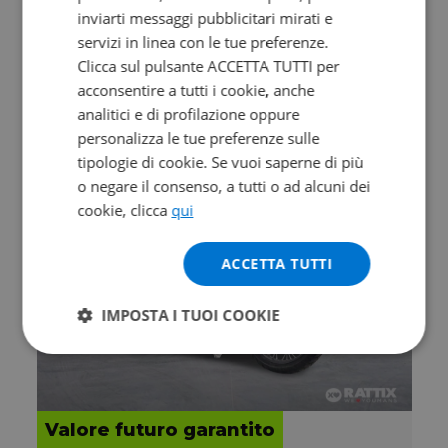
inviarti messaggi pubblicitari mirati e
KYMCO DTX 360 350
servizi in linea con le tue preferenze.
350
Clicca sul pulsante ACCETTA TUTTI per
0 km | 321 cc | 28.6 Hp | 21 Kw
acconsentire a tutti i cookie, anche
analitici e di profilazione oppure
5.790
109
€
€
/mese
personalizza le tue preferenze sulle
tipologie di cookie. Se vuoi saperne di più
o negare il consenso, a tutti o ad alcuni dei
cookie, clicca
qui
ACCETTA TUTTI
IMPOSTA I TUOI COOKIE
Valore futuro garantito