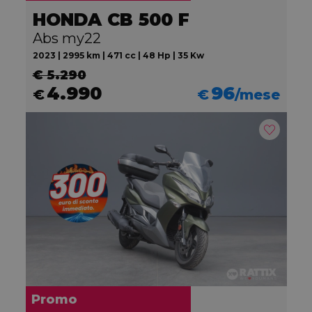
HONDA CB 500 F
Abs my22
2023 | 2995 km | 471 cc | 48 Hp | 35 Kw
€ 5.290
4.990
96
€
€
/mese
Promo