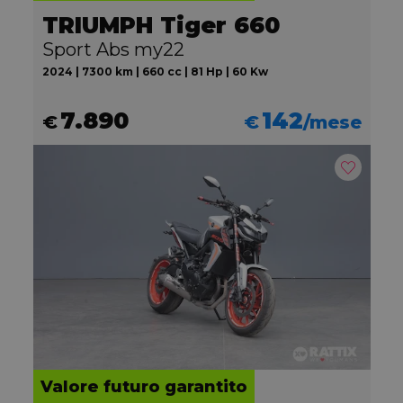
TRIUMPH Tiger 660
Sport Abs my22
2024 | 7300 km | 660 cc | 81 Hp | 60 Kw
7.890
142
€
€
/mese
Valore futuro garantito