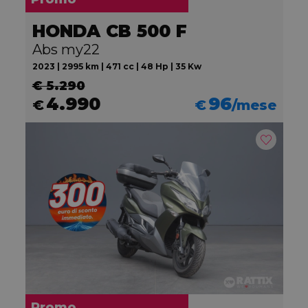
HONDA CB 500 F
Abs my22
2023 | 2995 km | 471 cc | 48 Hp | 35 Kw
€ 5.290
4.990
96
€
€
/mese
Promo