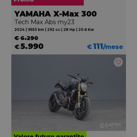
YAMAHA X-Max 300
Tech Max Abs my23
2024 | 9553 km | 292 cc | 28 Hp | 20.6 Kw
€ 6.290
5.990
111
€
€
/mese
Valore futuro garantito