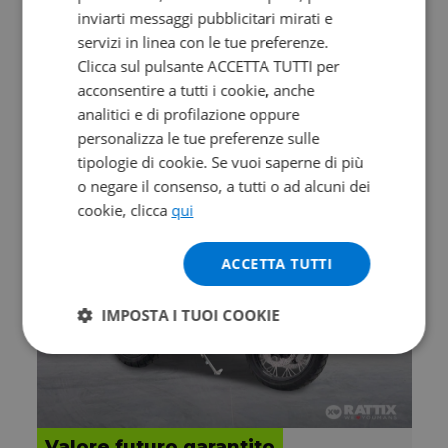
inviarti messaggi pubblicitari mirati e
KYMCO DTX 360 350
servizi in linea con le tue preferenze.
Clicca sul pulsante ACCETTA TUTTI per
350
acconsentire a tutti i cookie, anche
0 km | 321 cc | 28.6 Hp | 21 Kw
analitici e di profilazione oppure
personalizza le tue preferenze sulle
5.790
109
€
€
/mese
tipologie di cookie. Se vuoi saperne di più
o negare il consenso, a tutti o ad alcuni dei
cookie, clicca
qui
ACCETTA TUTTI
IMPOSTA I TUOI COOKIE
Valore futuro garantito