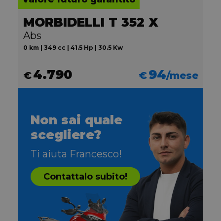
MORBIDELLI T 352 X
Abs
0 km | 349 cc | 41.5 Hp | 30.5 Kw
4.790
94
€
€
/mese
Non sai quale
scegliere?
Ti aiuta Francesco!
Contattalo subito!