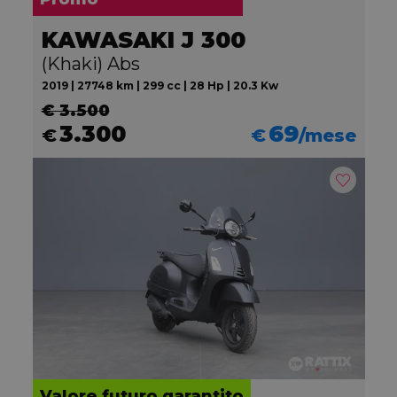
KAWASAKI J 300
(Khaki) Abs
2019 | 27748 km | 299 cc | 28 Hp | 20.3 Kw
€ 3.500
3.300
69
€
€
/mese
Valore futuro garantito