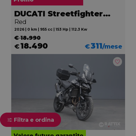
DUCATI Streetfighter V2
Red
2026 | 0 km | 955 cc | 153 Hp | 112.3 Kw
€ 18.990
18.490
311
€
€
/mese
Filtra e ordina
Valore futuro garantito