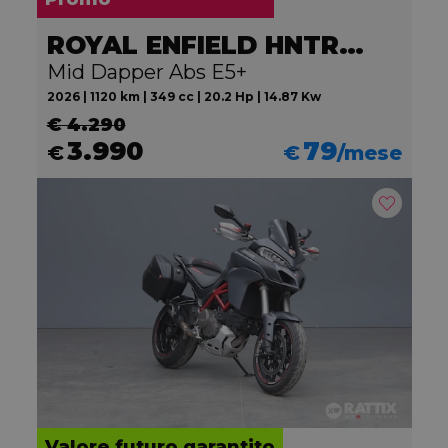
ROYAL ENFIELD HNTR 350
Mid Dapper Abs E5+
2026 | 1120 km | 349 cc | 20.2 Hp | 14.87 Kw
€ 4.290
3.990
79
€
€
/mese
Valore futuro garantito