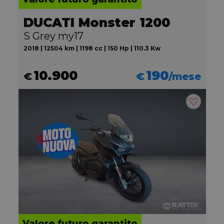
DUCATI Monster 1200
S Grey my17
2018 | 12504 km | 1198 cc | 150 Hp | 110.3 Kw
10.900
190
€
€
/mese
Valore futuro garantito