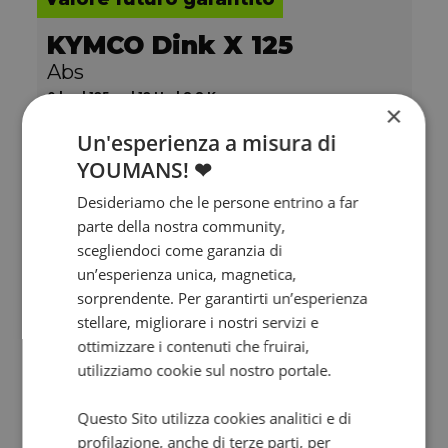
KYMCO Dink X 125
Abs
0 km | 125 cc | 12 Hp | 8.8 Kw
×
Un'esperienza a misura di
2.990
64
€
€
/mese
YOUMANS! ❤
Desideriamo che le persone entrino a far
parte della nostra community,
scegliendoci come garanzia di
un’esperienza unica, magnetica,
sorprendente. Per garantirti un’esperienza
stellare, migliorare i nostri servizi e
ottimizzare i contenuti che fruirai,
utilizziamo cookie sul nostro portale.
Questo Sito utilizza cookies analitici e di
profilazione, anche di terze parti, per
Valore futuro garantito