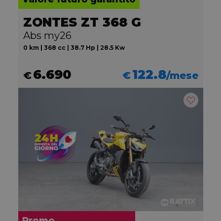
ZONTES ZT 368 G
Abs my26
0 km | 368 cc | 38.7 Hp | 28.5 Kw
6.690
122.8
€
€
/mese
Promo