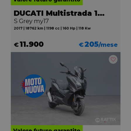
DUCATI Multistrada 1200
S Grey my17
2017 | 18762 km | 1198 cc | 160 Hp | 118 Kw
11.900
205
€
€
/mese
Valore futuro garantito