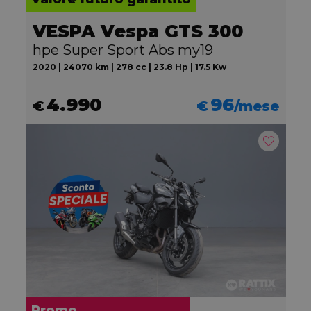
VESPA Vespa GTS 300
hpe Super Sport Abs my19
2020 | 24070 km | 278 cc | 23.8 Hp | 17.5 Kw
4.990
96
€
€
/mese
Promo