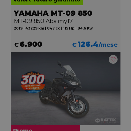
YAMAHA MT-09 850
MT-09 850 Abs my17
2019 | 43229 km | 847 cc | 115 Hp | 84.6 Kw
6.900
126.4
€
€
/mese
Promo