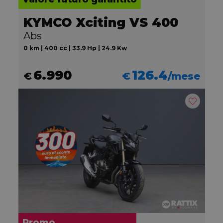
KYMCO Xciting VS 400
Abs
0 km | 400 cc | 33.9 Hp | 24.9 Kw
6.990
126.4
€
€
/mese
Promo