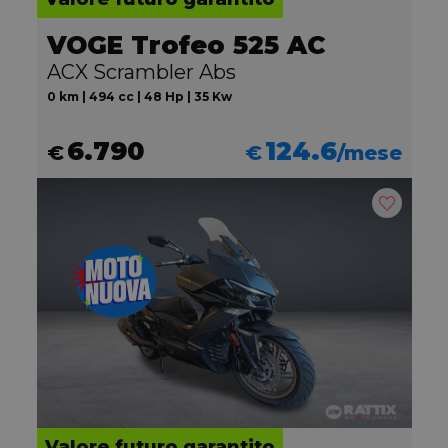
VOGE Trofeo 525 AC
ACX Scrambler Abs
0 km | 494 cc | 48 Hp | 35 Kw
6.790
124.6
€
€
/mese
Valore futuro garantito