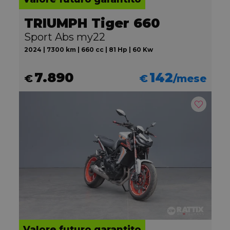
TRIUMPH Tiger 660
Sport Abs my22
2024 | 7300 km | 660 cc | 81 Hp | 60 Kw
7.890
142
€
€
/mese
Valore futuro garantito