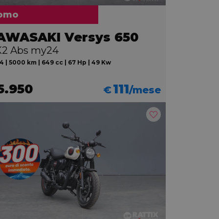
omo
AWASAKI Versys 650
2 Abs my24
 | 5000 km | 649 cc | 67 Hp | 49 Kw
5.950
111
€
/mese