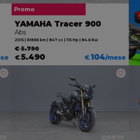
Promo
YAMAHA Tracer 900
Abs
2015 | 61866 km | 847 cc | 115 Hp | 84.6 Kw
€ 5.790
5.490
104
ese
€
€
/mese