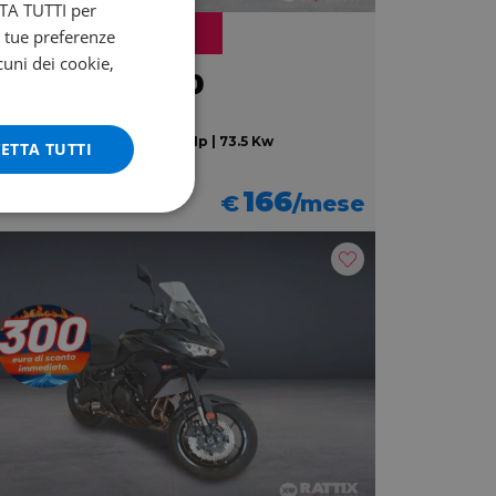
ETTA TUTTI per
omo
e tue preferenze
cuni dei cookie,
PRILIA RS 660
s my21
 | 10042 km | 659 cc | 100 Hp | 73.5 Kw
ETTA TUTTI
9.390
166
€
/mese