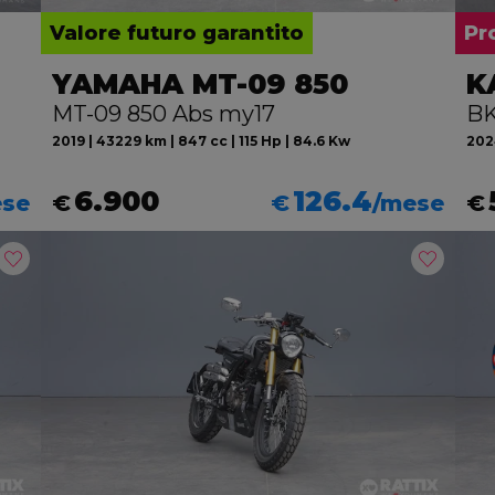
Valore futuro garantito
Pr
YAMAHA MT-09 850
K
MT-09 850 Abs my17
BK
2019 | 43229 km | 847 cc | 115 Hp | 84.6 Kw
2024
6.900
126.4
ese
€
€
/mese
€