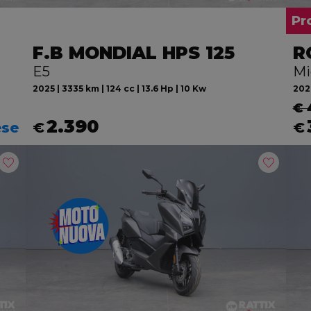
Pr
F.B MONDIAL HPS 125
E5
Mi
2025 | 3335 km | 124 cc | 13.6 Hp | 10 Kw
2026
€ 
2.390
ese
€
€