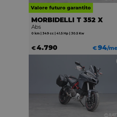
Valore futuro garantito
MORBIDELLI T 352 X
Abs
0 km | 349 cc | 41.5 Hp | 30.5 Kw
4.790
94
€
€
/m