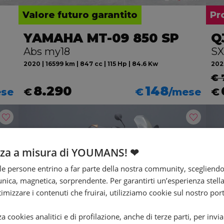
Valore futuro garantito
Pr
YAMAHA MT-09 850 SP
Q
Abs my18
SX
2020 | 16599 km | 847 cc | 115 Hp | 84.6 Kw
2025
€ 
8.290
148
ese
€
€
/mese
€
nza a misura di YOUMANS! ❤
e persone entrino a far parte della nostra community, scegliend
nica, magnetica, sorprendente. Per garantirti un’esperienza stella
ttimizzare i contenuti che fruirai, utilizziamo cookie sul nostro port
za cookies analitici e di profilazione, anche di terze parti, per invi