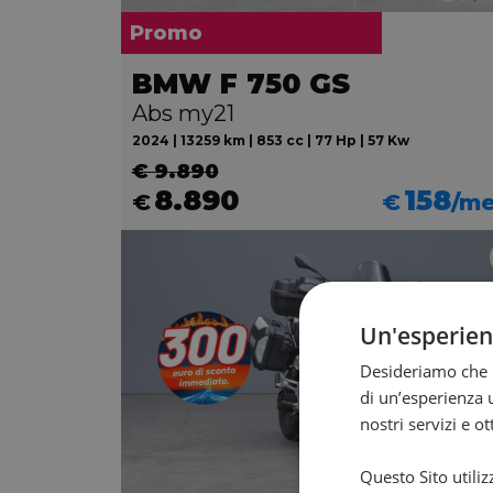
Promo
BMW F 750 GS
Abs my21
2024 | 13259 km | 853 cc | 77 Hp | 57 Kw
€ 9.890
8.890
158
€
€
/m
Un'esperie
Desideriamo che l
di un’esperienza u
nostri servizi e o
Questo Sito utiliz