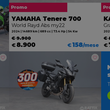
Promo
Pr
YAMAHA Tenere 700
K
World Rayd Abs my22
Gr
2024 | 14689 km | 689 cc | 73.4 Hp | 54 Kw
2026
€ 9.900
€ 
8.900
158
€
€
/mese
€
T