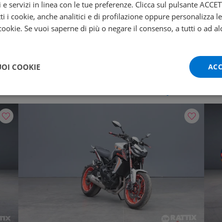
i e servizi in linea con le tue preferenze. Clicca sul pulsante ACC
Promo
Pr
ti i cookie, anche analitici e di profilazione oppure personalizza l
 cookie. Se vuoi saperne di più o negare il consenso, a tutti o ad al
KTM 1050 Adventure
A
Abs
Ab
2016 | 32344 km | 1050 cc | 95 Hp | 70 Kw
2024
UOI COOKIE
ACC
€ 6.900
6.600
121
ese
€
€
/mese
€