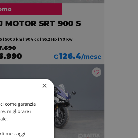
omo
J MOTOR SRT 900 S
 | 5003 km | 904 cc | 95.2 Hp | 70 Kw
7.690
6.990
126.4
€
/mese
×
oci come garanzia
re, migliorare i
ale.
arti messaggi