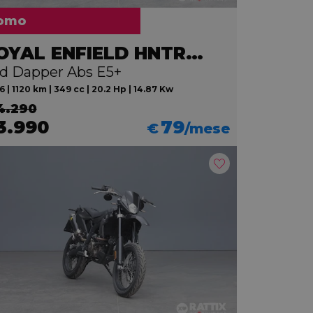
omo
ROYAL ENFIELD HNTR 350
d Dapper Abs E5+
 | 1120 km | 349 cc | 20.2 Hp | 14.87 Kw
4.290
3.990
79
€
/mese