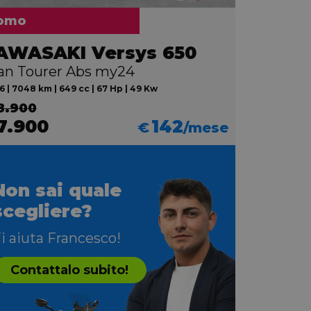
omo
AWASAKI Versys 650
an Tourer Abs my24
 | 7048 km | 649 cc | 67 Hp | 49 Kw
8.900
7.900
142
€
/mese
Non sai quale
scegliere?
i aiuta Francesco!
Contattalo subito!