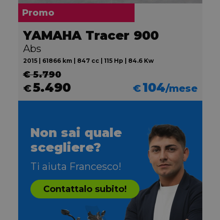
Promo
YAMAHA Tracer 900
Abs
2015 | 61866 km | 847 cc | 115 Hp | 84.6 Kw
€ 5.790
5.490
104
€
€
/mese
Non sai quale
scegliere?
Ti aiuta Francesco!
Contattalo subito!