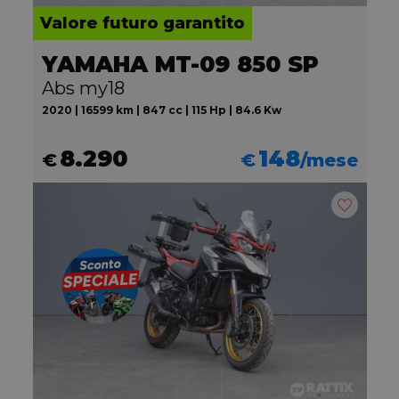
Valore futuro garantito
YAMAHA MT-09 850 SP
Abs my18
2020 | 16599 km | 847 cc | 115 Hp | 84.6 Kw
8.290
148
€
€
/mese