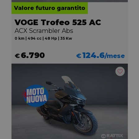
Valore futuro garantito
VOGE Trofeo 525 AC
ACX Scrambler Abs
0 km | 494 cc | 48 Hp | 35 Kw
6.790
124.6
€
€
/mese