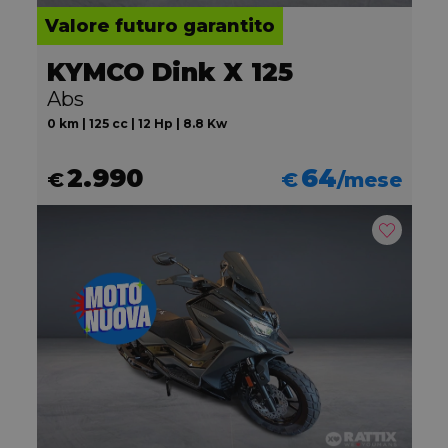
Valore futuro garantito
KYMCO Dink X 125
Abs
0 km | 125 cc | 12 Hp | 8.8 Kw
2.990
64
€
€
/mese