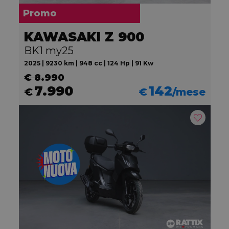
Promo
KAWASAKI Z 900
BK1 my25
2025 | 9230 km | 948 cc | 124 Hp | 91 Kw
€ 8.990
7.990
142
€
€
/mese