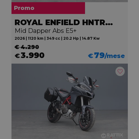
Promo
ROYAL ENFIELD HNTR 350
Mid Dapper Abs E5+
2026 | 1120 km | 349 cc | 20.2 Hp | 14.87 Kw
€ 4.290
3.990
79
€
€
/mese