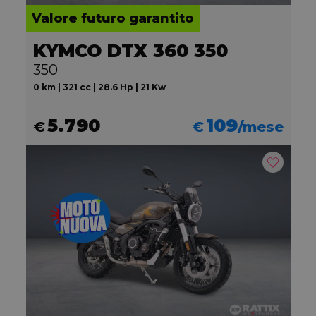
Valore futuro garantito
KYMCO DTX 360 350
350
0 km | 321 cc | 28.6 Hp | 21 Kw
5.790
109
€
€
/mese