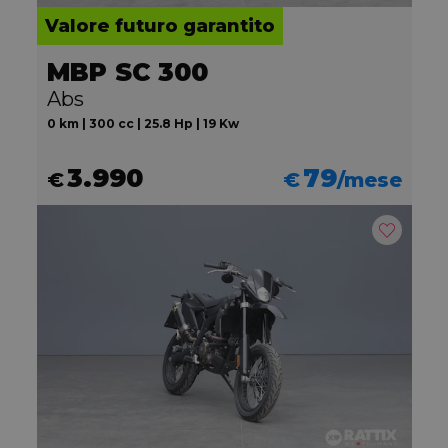
Valore futuro garantito
MBP SC 300
Abs
0 km | 300 cc | 25.8 Hp | 19 Kw
3.990
79
€
€
/mese