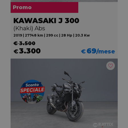
Promo
KAWASAKI J 300
(Khaki) Abs
2019 | 27748 km | 299 cc | 28 Hp | 20.3 Kw
€ 3.500
3.300
69
€
€
/mese