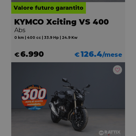
Valore futuro garantito
KYMCO Xciting VS 400
Abs
0 km | 400 cc | 33.9 Hp | 24.9 Kw
6.990
126.4
€
€
/mese