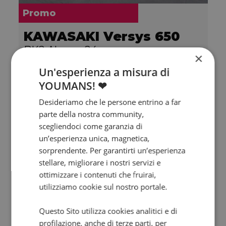
Promo
KAWASAKI Versys 650
BK2 Abs my24
×
2024 | 5000 km | 649 cc | 67 Hp | 49 Kw
Un'esperienza a misura di
YOUMANS! ❤
5.950
111
€
€
/mese
Desideriamo che le persone entrino a far
parte della nostra community,
scegliendoci come garanzia di
un’esperienza unica, magnetica,
sorprendente. Per garantirti un’esperienza
stellare, migliorare i nostri servizi e
ottimizzare i contenuti che fruirai,
utilizziamo cookie sul nostro portale.
Questo Sito utilizza cookies analitici e di
profilazione, anche di terze parti, per