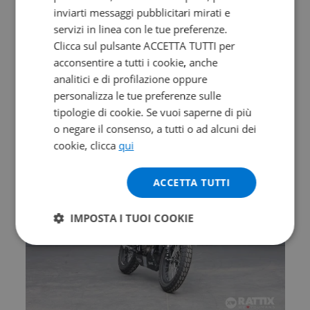
inviarti messaggi pubblicitari mirati e
Valore futuro garantito
servizi in linea con le tue preferenze.
Clicca sul pulsante ACCETTA TUTTI per
MORBIDELLI T 352 X
acconsentire a tutti i cookie, anche
Abs
analitici e di profilazione oppure
0 km | 349 cc | 41.5 Hp | 30.5 Kw
personalizza le tue preferenze sulle
tipologie di cookie. Se vuoi saperne di più
4.790
94
€
€
/mese
o negare il consenso, a tutti o ad alcuni dei
cookie, clicca
qui
ACCETTA TUTTI
IMPOSTA I TUOI COOKIE