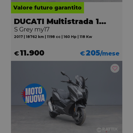
Valore futuro garantito
DUCATI Multistrada 1200
S Grey my17
2017 | 18762 km | 1198 cc | 160 Hp | 118 Kw
11.900
205
€
€
/mese