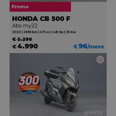
Promo
HONDA CB 500 F
Abs my22
2023 | 2995 km | 471 cc | 48 Hp | 35 Kw
€ 5.290
4.990
96
€
€
/mese