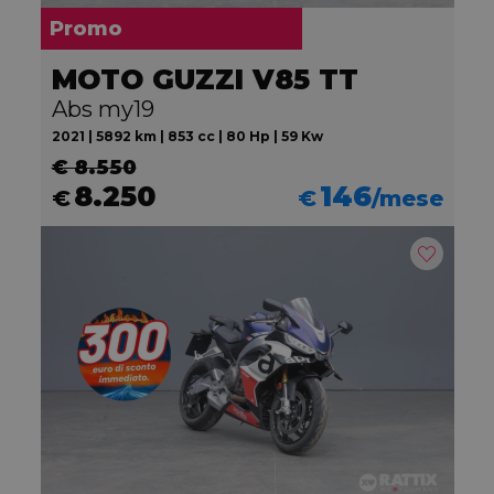
Promo
MOTO GUZZI V85 TT
Abs my19
2021 | 5892 km | 853 cc | 80 Hp | 59 Kw
€ 8.550
8.250
146
€
€
/mese