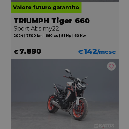
Valore futuro garantito
TRIUMPH Tiger 660
Sport Abs my22
2024 | 7300 km | 660 cc | 81 Hp | 60 Kw
7.890
142
€
€
/mese