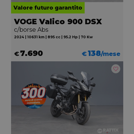
Valore futuro garantito
VOGE Valico 900 DSX
c/borse Abs
2024 | 10631 km | 895 cc | 95.2 Hp | 70 Kw
7.690
138
€
€
/mese