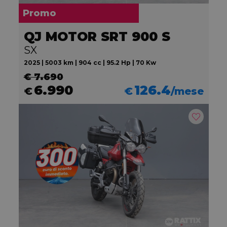
Promo
QJ MOTOR SRT 900 S
SX
2025 | 5003 km | 904 cc | 95.2 Hp | 70 Kw
€ 7.690
6.990
126.4
€
€
/mese