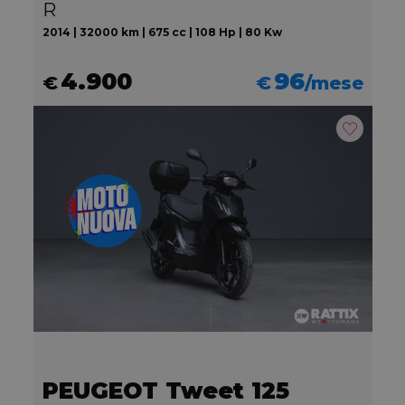
R
2014 | 32000 km | 675 cc | 108 Hp | 80 Kw
4.900
96
€
€
/mese
PEUGEOT Tweet 125