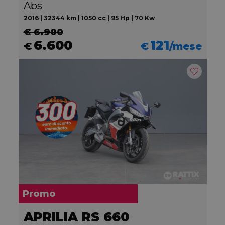
Abs
2016 | 32344 km | 1050 cc | 95 Hp | 70 Kw
€ 6.900
6.600
121
€
€
/mese
Promo
APRILIA RS 660