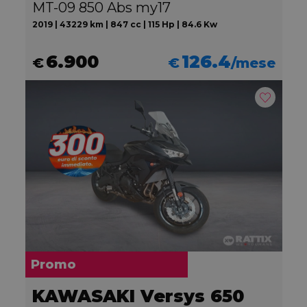
MT-09 850 Abs my17
2019 | 43229 km | 847 cc | 115 Hp | 84.6 Kw
6.900
126.4
€
€
/mese
Promo
KAWASAKI Versys 650