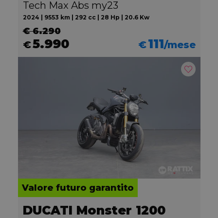
Tech Max Abs my23
2024 | 9553 km | 292 cc | 28 Hp | 20.6 Kw
€ 6.290
5.990
111
€
€
/mese
Valore futuro garantito
DUCATI Monster 1200