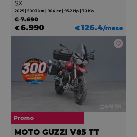
SX
2025 | 5003 km | 904 cc | 95.2 Hp | 70 Kw
€ 7.690
6.990
126.4
€
€
/mese
Promo
MOTO GUZZI V85 TT