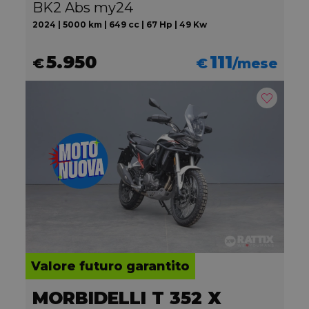
BK2 Abs my24
2024 | 5000 km | 649 cc | 67 Hp | 49 Kw
5.950
111
€
€
/mese
Valore futuro garantito
MORBIDELLI T 352 X