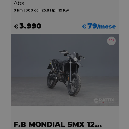
Abs
0 km | 300 cc | 25.8 Hp | 19 Kw
3.990
79
€
€
/mese
F.B MONDIAL SMX 125 Motard