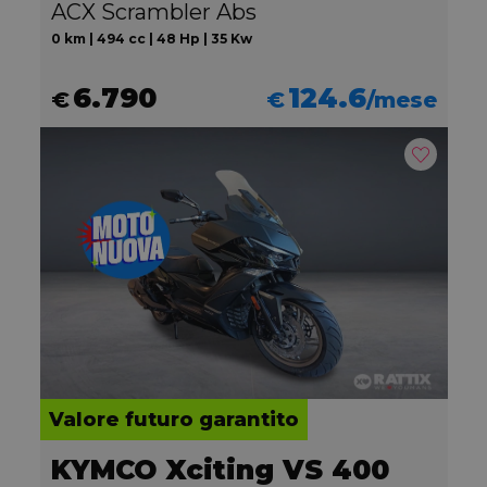
ACX Scrambler Abs
0 km | 494 cc | 48 Hp | 35 Kw
6.790
124.6
€
€
/mese
Valore futuro garantito
KYMCO Xciting VS 400