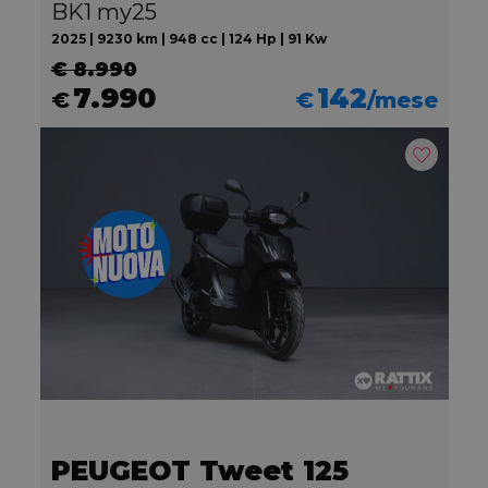
BK1 my25
2025 | 9230 km | 948 cc | 124 Hp | 91 Kw
€ 8.990
7.990
142
€
€
/mese
PEUGEOT Tweet 125