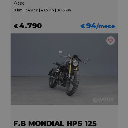
Abs
0 km | 349 cc | 41.5 Hp | 30.5 Kw
4.790
94
€
€
/mese
F.B MONDIAL HPS 125