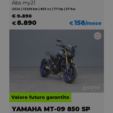
Abs my21
2024 | 13259 km | 853 cc | 77 Hp | 57 Kw
€ 9.890
8.890
158
€
€
/mese
Valore futuro garantito
YAMAHA MT-09 850 SP