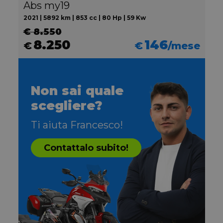
Abs my19
2021 | 5892 km | 853 cc | 80 Hp | 59 Kw
€ 8.550
8.250
146
€
€
/mese
Non sai quale
scegliere?
Ti aiuta Francesco!
Contattalo subito!