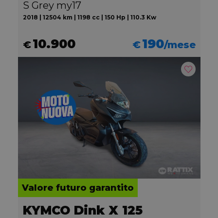
S Grey my17
2018 | 12504 km | 1198 cc | 150 Hp | 110.3 Kw
10.900
190
€
€
/mese
Valore futuro garantito
KYMCO Dink X 125