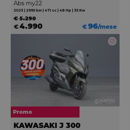
Abs my22
2023 | 2995 km | 471 cc | 48 Hp | 35 Kw
€ 5.290
4.990
96
€
€
/mese
Promo
KAWASAKI J 300