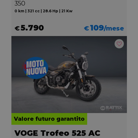
350
0 km | 321 cc | 28.6 Hp | 21 Kw
5.790
109
€
€
/mese
Valore futuro garantito
VOGE Trofeo 525 AC