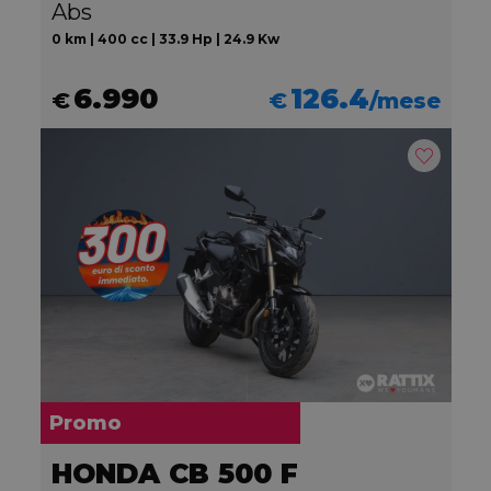
Abs
0 km | 400 cc | 33.9 Hp | 24.9 Kw
6.990
126.4
€
€
/mese
Promo
HONDA CB 500 F