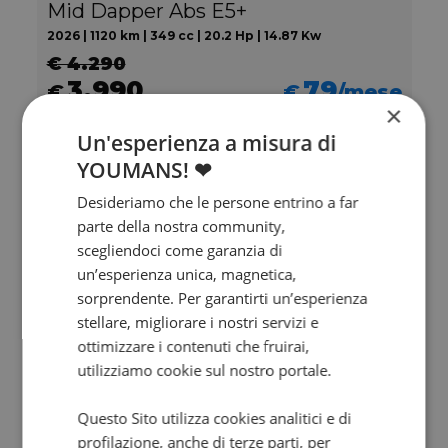
Mid Dapper Abs E5+
2026 | 1120 km | 349 cc | 20.2 Hp | 14.87 Kw
€ 4.290
3.990
79
€
€
/mese
×
Un'esperienza a misura di
YOUMANS! ❤
Desideriamo che le persone entrino a far
parte della nostra community,
scegliendoci come garanzia di
un’esperienza unica, magnetica,
sorprendente. Per garantirti un’esperienza
stellare, migliorare i nostri servizi e
ottimizzare i contenuti che fruirai,
utilizziamo cookie sul nostro portale.
Valore futuro garantito
Questo Sito utilizza cookies analitici e di
DUCATI Multistrada 1200
profilazione, anche di terze parti, per