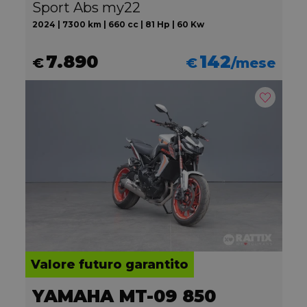
Sport Abs my22
2024 | 7300 km | 660 cc | 81 Hp | 60 Kw
7.890
142
€
€
/mese
Valore futuro garantito
YAMAHA MT-09 850