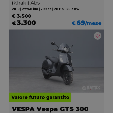
(Khaki) Abs
2019 | 27748 km | 299 cc | 28 Hp | 20.3 Kw
€ 3.500
3.300
69
€
€
/mese
Valore futuro garantito
VESPA Vespa GTS 300