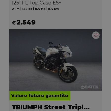
125i FL Top Case E5+
0 km | 124 cc | 11.4 Hp | 8.4 Kw
2.549
€
Valore futuro garantito
TRIUMPH Street Triple 675