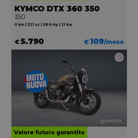
KYMCO DTX 360 350
350
0 km | 321 cc | 28.6 Hp | 21 Kw
5.790
109
€
€
/mese
Valore futuro garantito