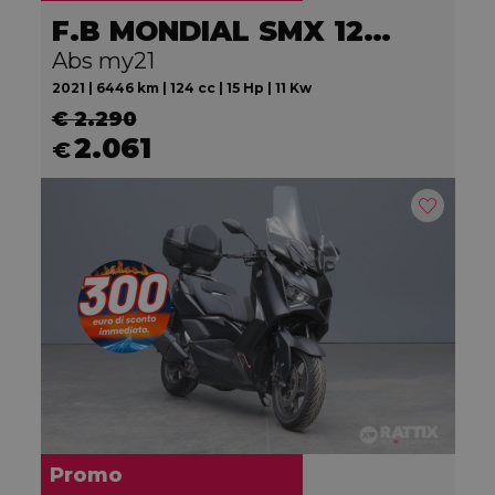
F.B MONDIAL SMX 125 Motard
Abs my21
2021 | 6446 km | 124 cc | 15 Hp | 11 Kw
€ 2.290
2.061
€
Promo