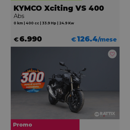
KYMCO Xciting VS 400
Abs
0 km | 400 cc | 33.9 Hp | 24.9 Kw
6.990
126.4
€
€
/mese
Promo