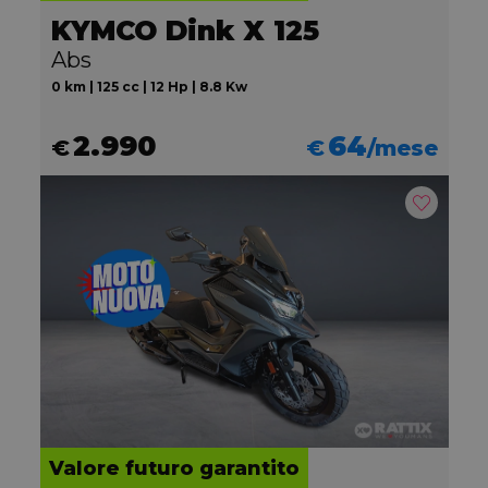
KYMCO Dink X 125
Abs
0 km | 125 cc | 12 Hp | 8.8 Kw
2.990
64
€
€
/mese
Valore futuro garantito