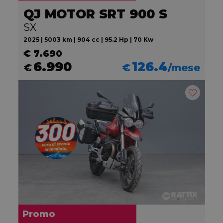
QJ MOTOR SRT 900 S
SX
2025 | 5003 km | 904 cc | 95.2 Hp | 70 Kw
€ 7.690
6.990
126.4
€
€
/mese
Promo