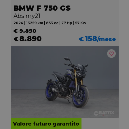
BMW F 750 GS
Abs my21
2024 | 13259 km | 853 cc | 77 Hp | 57 Kw
€ 9.890
8.890
158
€
€
/mese
Valore futuro garantito