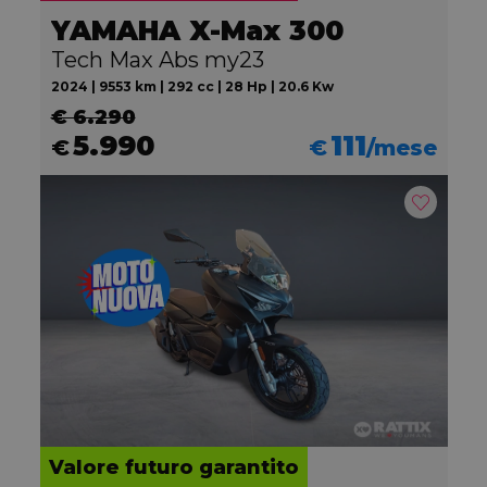
YAMAHA X-Max 300
Tech Max Abs my23
2024 | 9553 km | 292 cc | 28 Hp | 20.6 Kw
€ 6.290
5.990
111
€
€
/mese
Valore futuro garantito