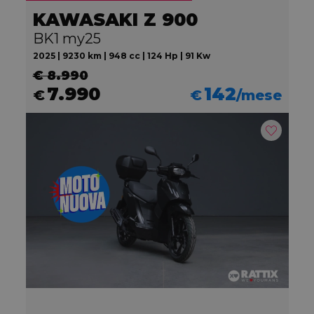
KAWASAKI Z 900
BK1 my25
2025 | 9230 km | 948 cc | 124 Hp | 91 Kw
€ 8.990
7.990
142
€
€
/mese