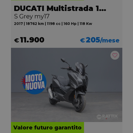
DUCATI Multistrada 1200
S Grey my17
2017 | 18762 km | 1198 cc | 160 Hp | 118 Kw
11.900
205
€
€
/mese
Valore futuro garantito