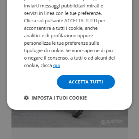
inviarti messaggi pubblicitari mirati e
MORBIDELLI T 352 X
servizi in linea con le tue preferenze.
Abs
Clicca sul pulsante ACCETTA TUTTI per
0 km | 349 cc | 41.5 Hp | 30.5 Kw
acconsentire a tutti i cookie, anche
analitici e di profilazione oppure
4.790
94
€
€
/mese
personalizza le tue preferenze sulle
tipologie di cookie. Se vuoi saperne di più
o negare il consenso, a tutti o ad alcuni dei
cookie, clicca
qui
ACCETTA TUTTI
IMPOSTA I TUOI COOKIE