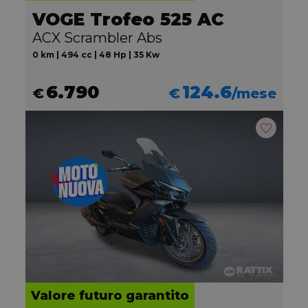
VOGE Trofeo 525 AC
ACX Scrambler Abs
0 km | 494 cc | 48 Hp | 35 Kw
6.790
124.6
€
€
/mese
Valore futuro garantito