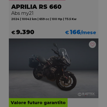
APRILIA RS 660
Abs my21
2024 | 10042 km | 659 cc | 100 Hp | 73.5 Kw
9.390
166
€
€
/mese
Valore futuro garantito