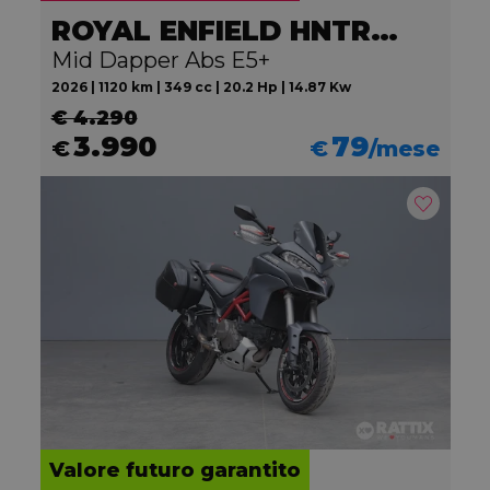
ROYAL ENFIELD HNTR 350
Mid Dapper Abs E5+
2026 | 1120 km | 349 cc | 20.2 Hp | 14.87 Kw
€ 4.290
3.990
79
€
€
/mese
Valore futuro garantito