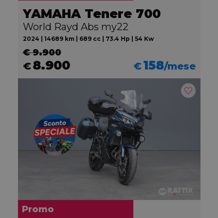
YAMAHA Tenere 700
World Rayd Abs my22
2024 | 14689 km | 689 cc | 73.4 Hp | 54 Kw
€ 9.900
8.900
158
€
€
/mese
Promo