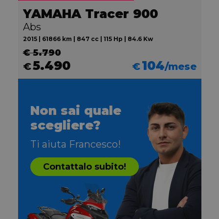
YAMAHA Tracer 900
Abs
2015 | 61866 km | 847 cc | 115 Hp | 84.6 Kw
€ 5.790
5.490
104
€
€
/mese
Non sai quale
scegliere?
Ti aiuta Francesco!
Contattalo subito!