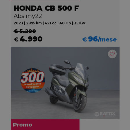
HONDA CB 500 F
Abs my22
2023 | 2995 km | 471 cc | 48 Hp | 35 Kw
€ 5.290
4.990
96
€
€
/mese
Promo