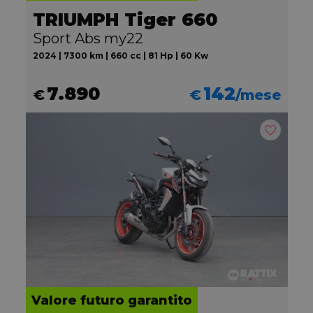
TRIUMPH Tiger 660
Sport Abs my22
2024 | 7300 km | 660 cc | 81 Hp | 60 Kw
7.890
142
€
€
/mese
Valore futuro garantito