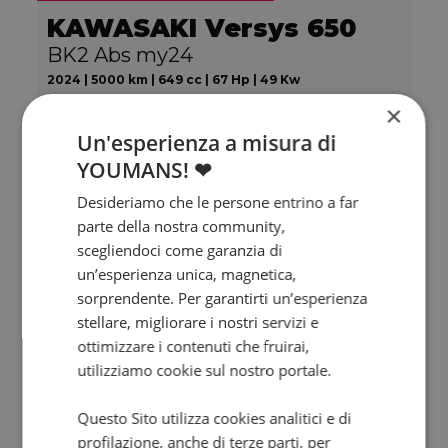
KAWASAKI Versys 650
BK2 Abs my24
2024 | 5000 km | 649 cc | 67 Hp | 49 Kw
×
5.950
111
€
€
/mese
Un'esperienza a misura di
YOUMANS! ❤
Desideriamo che le persone entrino a far
parte della nostra community,
scegliendoci come garanzia di
un’esperienza unica, magnetica,
sorprendente. Per garantirti un’esperienza
stellare, migliorare i nostri servizi e
ottimizzare i contenuti che fruirai,
utilizziamo cookie sul nostro portale.
Questo Sito utilizza cookies analitici e di
Valore futuro garantito
profilazione, anche di terze parti, per