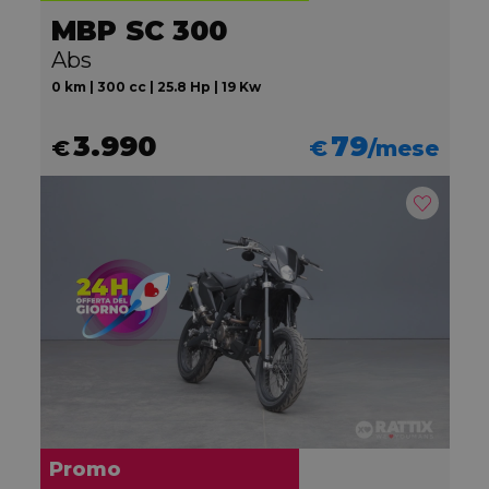
MBP SC 300
Abs
0 km | 300 cc | 25.8 Hp | 19 Kw
3.990
79
€
€
/mese
Promo