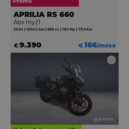
Promo
APRILIA RS 660
Abs my21
2024 | 10042 km | 659 cc | 100 Hp | 73.5 Kw
9.390
166
€
€
/mese