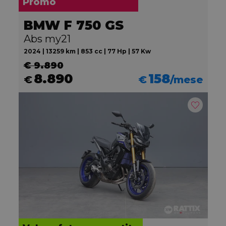
Promo
BMW F 750 GS
Abs my21
2024 | 13259 km | 853 cc | 77 Hp | 57 Kw
€ 9.890
8.890
158
€
€
/mese