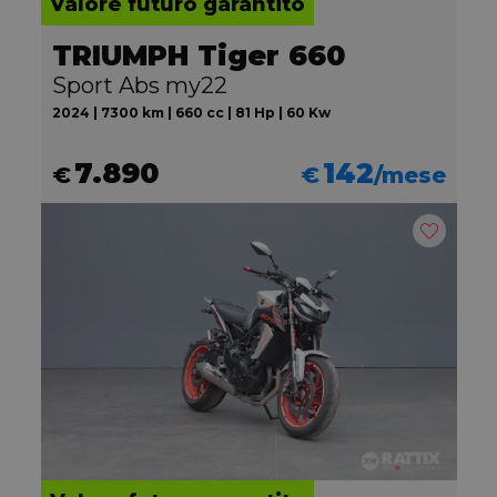
Valore futuro garantito
TRIUMPH Tiger 660
Sport Abs my22
2024 | 7300 km | 660 cc | 81 Hp | 60 Kw
7.890
142
€
€
/mese