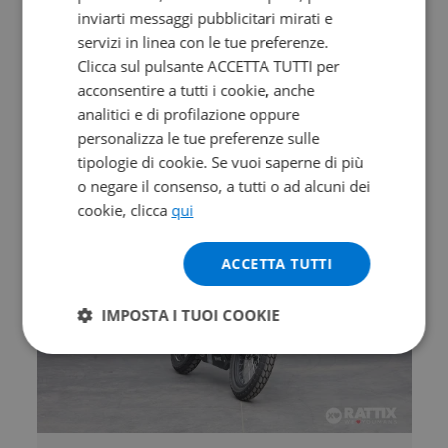
Valore futuro garantito
inviarti messaggi pubblicitari mirati e
servizi in linea con le tue preferenze.
MORBIDELLI T 352 X
Clicca sul pulsante ACCETTA TUTTI per
Abs
acconsentire a tutti i cookie, anche
0 km | 349 cc | 41.5 Hp | 30.5 Kw
analitici e di profilazione oppure
personalizza le tue preferenze sulle
4.790
94
€
€
/mese
tipologie di cookie. Se vuoi saperne di più
o negare il consenso, a tutti o ad alcuni dei
cookie, clicca
qui
ACCETTA TUTTI
IMPOSTA I TUOI COOKIE