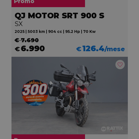
Promo
QJ MOTOR SRT 900 S
SX
2025 | 5003 km | 904 cc | 95.2 Hp | 70 Kw
€ 7.690
6.990
126.4
€
€
/mese