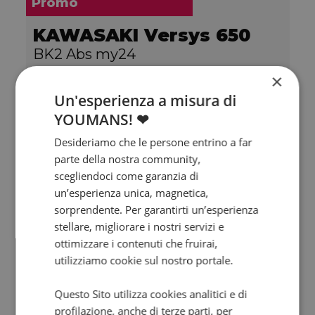
Promo
KAWASAKI Versys 650
BK2 Abs my24
2024 | 5000 km | 649 cc | 67 Hp | 49 Kw
×
Un'esperienza a misura di
5.950
111
€
€
/mese
YOUMANS! ❤
Desideriamo che le persone entrino a far
parte della nostra community,
scegliendoci come garanzia di
un’esperienza unica, magnetica,
sorprendente. Per garantirti un’esperienza
stellare, migliorare i nostri servizi e
ottimizzare i contenuti che fruirai,
utilizziamo cookie sul nostro portale.
Questo Sito utilizza cookies analitici e di
profilazione, anche di terze parti, per