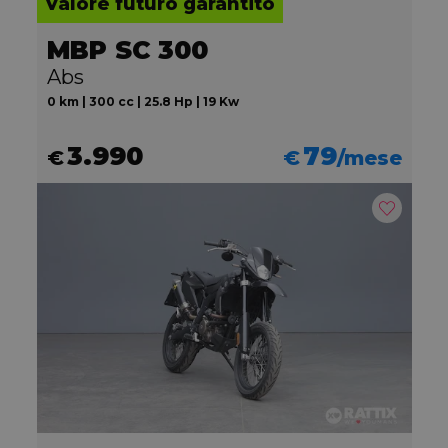
Valore futuro garantito
MBP SC 300
Abs
0 km | 300 cc | 25.8 Hp | 19 Kw
3.990
79
€
€
/mese