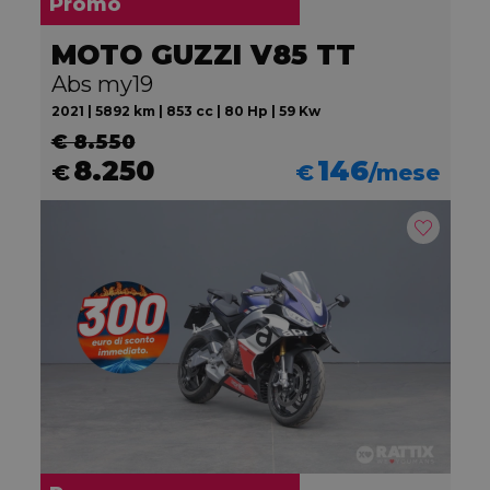
Promo
MOTO GUZZI V85 TT
Abs my19
2021 | 5892 km | 853 cc | 80 Hp | 59 Kw
€ 8.550
8.250
146
€
€
/mese