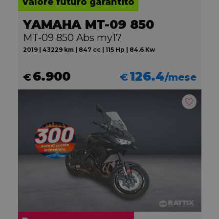
Valore futuro garantito
YAMAHA MT-09 850
MT-09 850 Abs my17
2019 | 43229 km | 847 cc | 115 Hp | 84.6 Kw
6.900
126.4
€
€
/mese