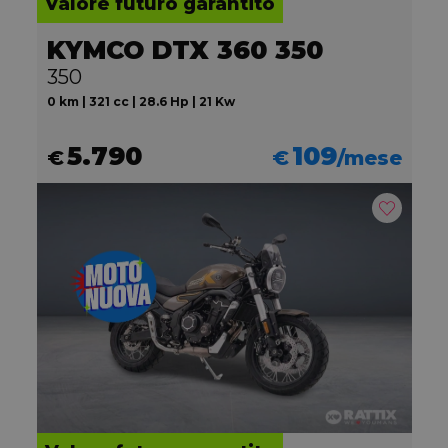
Valore futuro garantito
KYMCO DTX 360 350
350
0 km | 321 cc | 28.6 Hp | 21 Kw
5.790
109
€
€
/mese