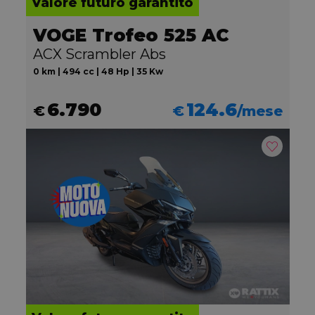
Valore futuro garantito
VOGE Trofeo 525 AC
ACX Scrambler Abs
0 km | 494 cc | 48 Hp | 35 Kw
6.790
124.6
€
€
/mese