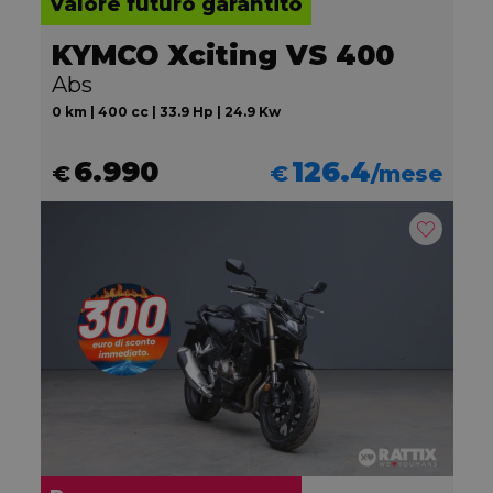
Valore futuro garantito
KYMCO Xciting VS 400
Abs
0 km | 400 cc | 33.9 Hp | 24.9 Kw
6.990
126.4
€
€
/mese