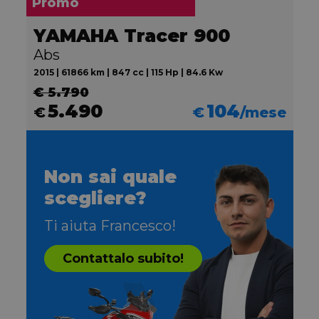
Promo
YAMAHA Tracer 900
Abs
2015 | 61866 km | 847 cc | 115 Hp | 84.6 Kw
€ 5.790
5.490
104
€
€
/mese
Non sai quale
scegliere?
Ti aiuta Francesco!
Contattalo subito!