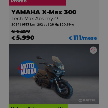
Promo
YAMAHA X-Max 300
Tech Max Abs my23
2024 | 9553 km | 292 cc | 28 Hp | 20.6 Kw
€ 6.290
5.990
111
€
€
/mese