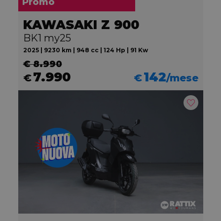
Promo
KAWASAKI Z 900
BK1 my25
2025 | 9230 km | 948 cc | 124 Hp | 91 Kw
€ 8.990
7.990
142
€
€
/mese