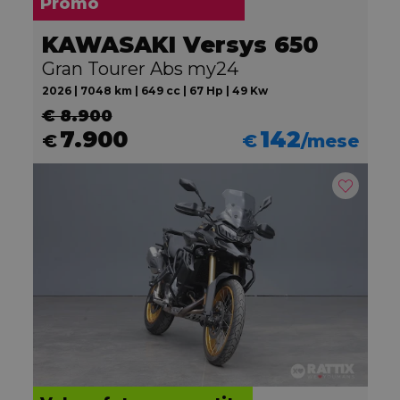
Promo
KAWASAKI Versys 650
Gran Tourer Abs my24
2026 | 7048 km | 649 cc | 67 Hp | 49 Kw
€ 8.900
7.900
142
€
€
/mese