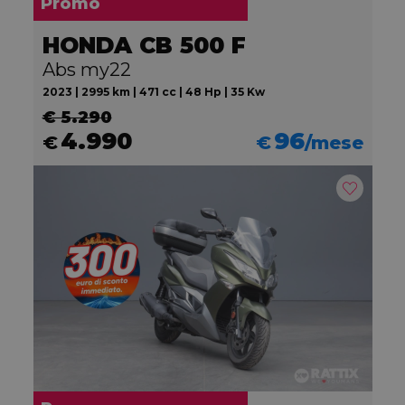
Promo
HONDA CB 500 F
Abs my22
2023 | 2995 km | 471 cc | 48 Hp | 35 Kw
€ 5.290
4.990
96
€
€
/mese