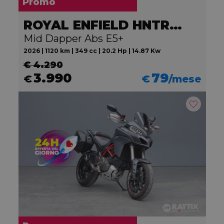
Promo
ROYAL ENFIELD HNTR 350
Mid Dapper Abs E5+
2026 | 1120 km | 349 cc | 20.2 Hp | 14.87 Kw
€ 4.290
3.990
79
€
€
/mese