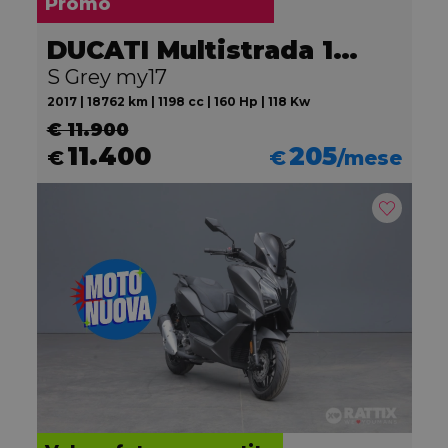
Promo
DUCATI Multistrada 1200
S Grey my17
2017 | 18762 km | 1198 cc | 160 Hp | 118 Kw
€ 11.900
11.400
205
€
€
/mese