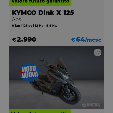
Valore futuro garantito
KYMCO Dink X 125
Abs
0 km | 125 cc | 12 Hp | 8.8 Kw
2.990
64
€
€
/mese