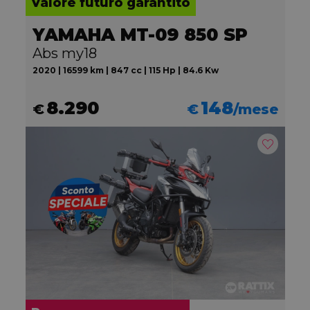
Valore futuro garantito
YAMAHA MT-09 850 SP
Abs my18
2020 | 16599 km | 847 cc | 115 Hp | 84.6 Kw
8.290
148
€
€
/mese