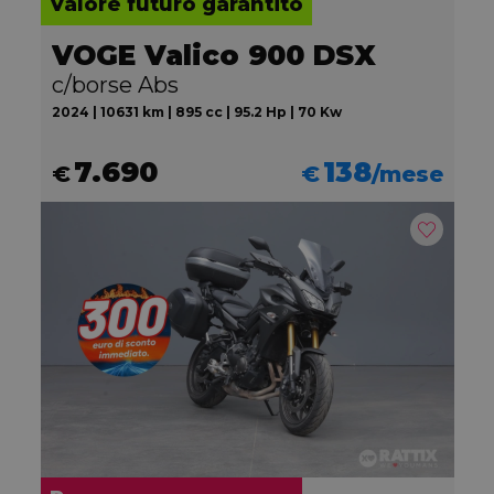
Valore futuro garantito
VOGE Valico 900 DSX
c/borse Abs
2024 | 10631 km | 895 cc | 95.2 Hp | 70 Kw
7.690
138
€
€
/mese