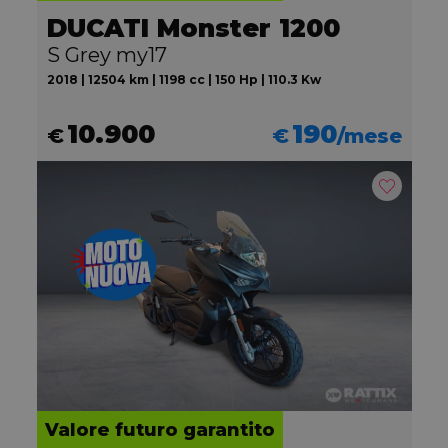
DUCATI Monster 1200
S Grey my17
2018 | 12504 km | 1198 cc | 150 Hp | 110.3 Kw
10.900
190
€
€
/mese
Valore futuro garantito