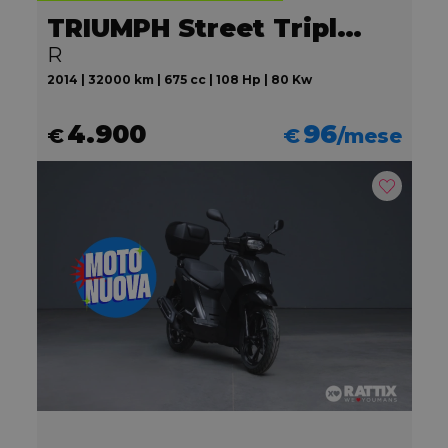
TRIUMPH Street Triple 675
R
2014 | 32000 km | 675 cc | 108 Hp | 80 Kw
4.900
96
€
€
/mese