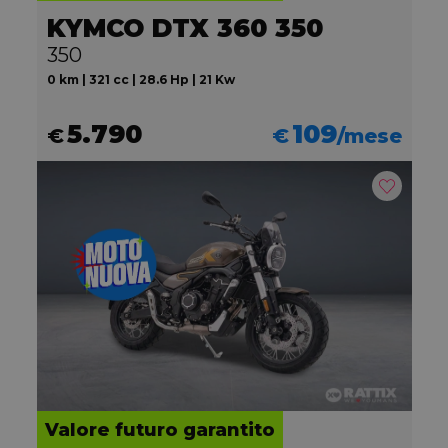
KYMCO DTX 360 350
350
0 km | 321 cc | 28.6 Hp | 21 Kw
5.790
109
€
€
/mese
Valore futuro garantito