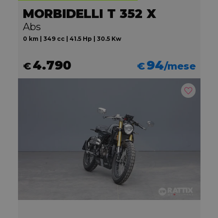
MORBIDELLI T 352 X
Abs
0 km | 349 cc | 41.5 Hp | 30.5 Kw
4.790
94
€
€
/mese