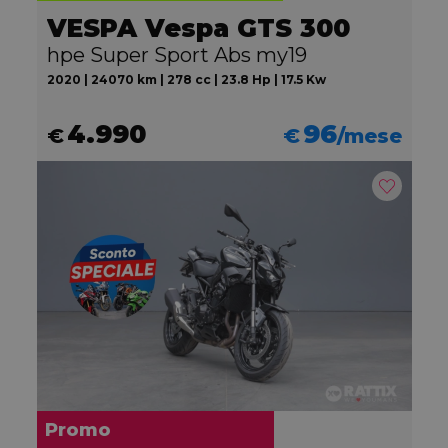
VESPA Vespa GTS 300
hpe Super Sport Abs my19
2020 | 24070 km | 278 cc | 23.8 Hp | 17.5 Kw
4.990
96
€
€
/mese
Promo