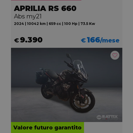
APRILIA RS 660
Abs my21
2024 | 10042 km | 659 cc | 100 Hp | 73.5 Kw
9.390
166
€
€
/mese
Valore futuro garantito