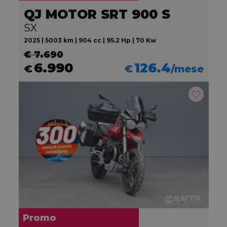
QJ MOTOR SRT 900 S
SX
2025 | 5003 km | 904 cc | 95.2 Hp | 70 Kw
€ 7.690
6.990
126.4
€
€
/mese
Promo