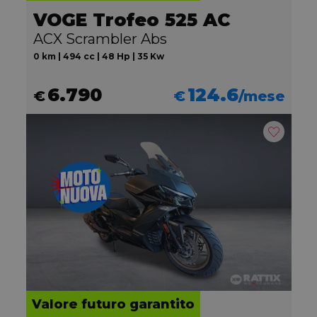
VOGE Trofeo 525 AC
ACX Scrambler Abs
0 km | 494 cc | 48 Hp | 35 Kw
6.790
124.6
€
€
/mese
Valore futuro garantito