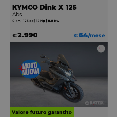
KYMCO Dink X 125
Abs
0 km | 125 cc | 12 Hp | 8.8 Kw
2.990
64
€
€
/mese
Valore futuro garantito