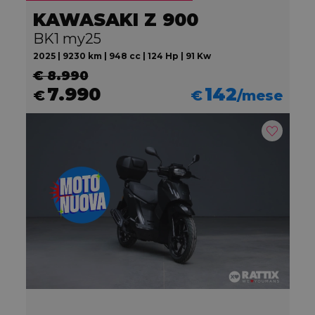
KAWASAKI Z 900
BK1 my25
2025 | 9230 km | 948 cc | 124 Hp | 91 Kw
€ 8.990
7.990
142
€
€
/mese