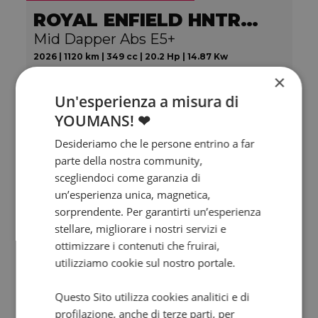
ROYAL ENFIELD HNTR 350
Mid Dapper Abs E5+
2026 | 1120 km | 349 cc | 20.2 Hp | 14.87 Kw
€ 4.290
×
3.990
79
€
€
/mese
Un'esperienza a misura di
YOUMANS! ❤
Desideriamo che le persone entrino a far
parte della nostra community,
scegliendoci come garanzia di
un’esperienza unica, magnetica,
sorprendente. Per garantirti un’esperienza
stellare, migliorare i nostri servizi e
ottimizzare i contenuti che fruirai,
utilizziamo cookie sul nostro portale.
Questo Sito utilizza cookies analitici e di
Valore futuro garantito
profilazione, anche di terze parti, per