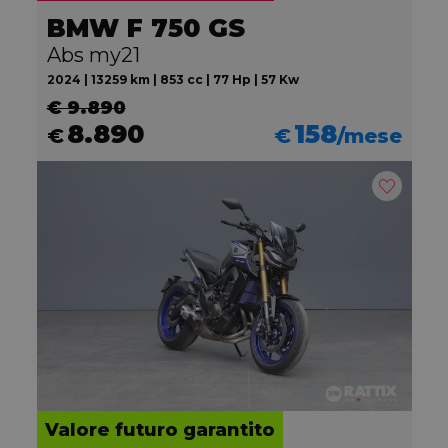
BMW F 750 GS
Abs my21
2024 | 13259 km | 853 cc | 77 Hp | 57 Kw
€ 9.890
8.890
158
€
€
/mese
Valore futuro garantito