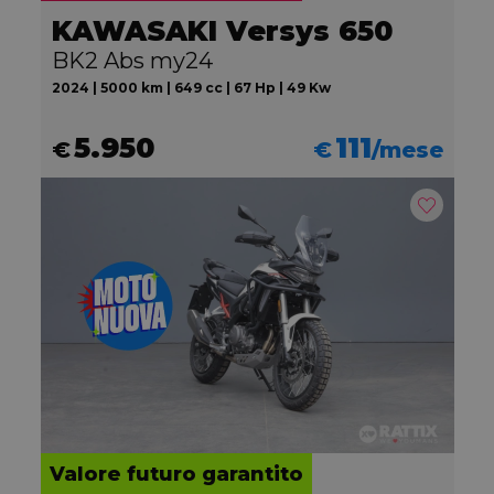
KAWASAKI Versys 650
BK2 Abs my24
2024 | 5000 km | 649 cc | 67 Hp | 49 Kw
5.950
111
€
€
/mese
Valore futuro garantito