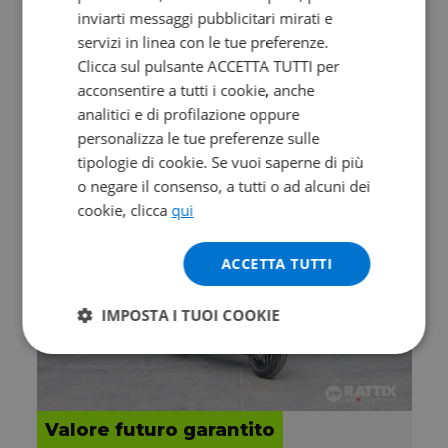
inviarti messaggi pubblicitari mirati e
DUCATI Multistrada 1200
servizi in linea con le tue preferenze.
S Grey my17
Clicca sul pulsante ACCETTA TUTTI per
2017 | 18762 km | 1198 cc | 160 Hp | 118 Kw
acconsentire a tutti i cookie, anche
analitici e di profilazione oppure
11.900
205
€
€
/mese
personalizza le tue preferenze sulle
tipologie di cookie. Se vuoi saperne di più
o negare il consenso, a tutti o ad alcuni dei
cookie, clicca
qui
ACCETTA TUTTI
IMPOSTA I TUOI COOKIE
Valore futuro garantito