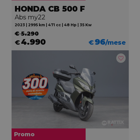
HONDA CB 500 F
Abs my22
2023 | 2995 km | 471 cc | 48 Hp | 35 Kw
€ 5.290
4.990
96
€
€
/mese
Promo