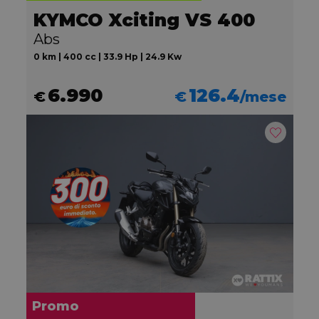
KYMCO Xciting VS 400
Abs
0 km | 400 cc | 33.9 Hp | 24.9 Kw
6.990
126.4
€
€
/mese
Promo