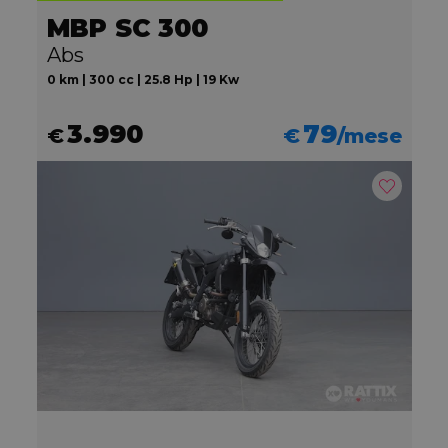
MBP SC 300
Abs
0 km | 300 cc | 25.8 Hp | 19 Kw
3.990
79
€
€
/mese