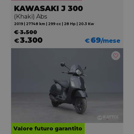
KAWASAKI J 300
(Khaki) Abs
2019 | 27748 km | 299 cc | 28 Hp | 20.3 Kw
€ 3.500
3.300
69
€
€
/mese
Valore futuro garantito