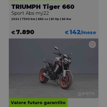
TRIUMPH Tiger 660
Sport Abs my22
2024 | 7300 km | 660 cc | 81 Hp | 60 Kw
7.890
142
€
€
/mese
Valore futuro garantito