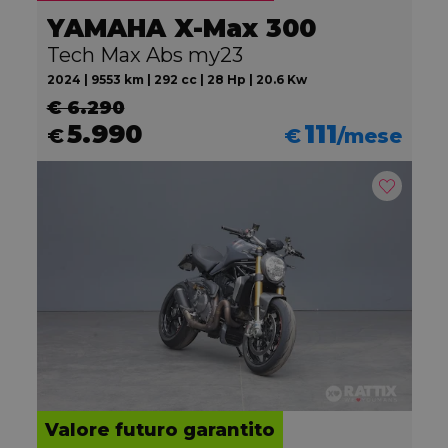
YAMAHA X-Max 300
Tech Max Abs my23
2024 | 9553 km | 292 cc | 28 Hp | 20.6 Kw
€ 6.290
5.990
111
€
€
/mese
Valore futuro garantito