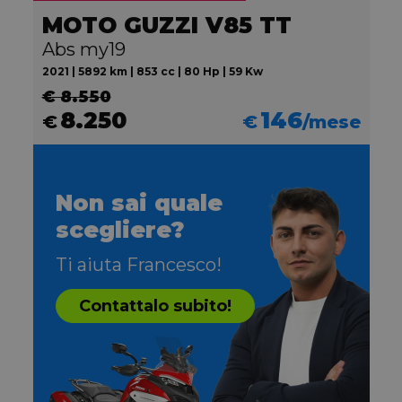
MOTO GUZZI V85 TT
Abs my19
2021 | 5892 km | 853 cc | 80 Hp | 59 Kw
€ 8.550
8.250
146
€
€
/mese
Non sai quale
scegliere?
Ti aiuta Francesco!
Contattalo subito!