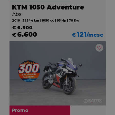
KTM 1050 Adventure
Abs
2016 | 32344 km | 1050 cc | 95 Hp | 70 Kw
€ 6.900
6.600
121
€
€
/mese
Promo