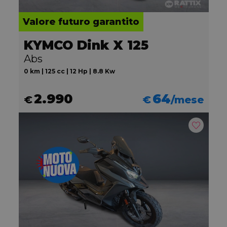
Valore futuro garantito
KYMCO Dink X 125
Abs
0 km | 125 cc | 12 Hp | 8.8 Kw
2.990
64
€
€
/mese