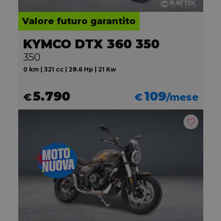
Valore futuro garantito
KYMCO DTX 360 350
350
0 km | 321 cc | 28.6 Hp | 21 Kw
5.790
109
€
€
/mese