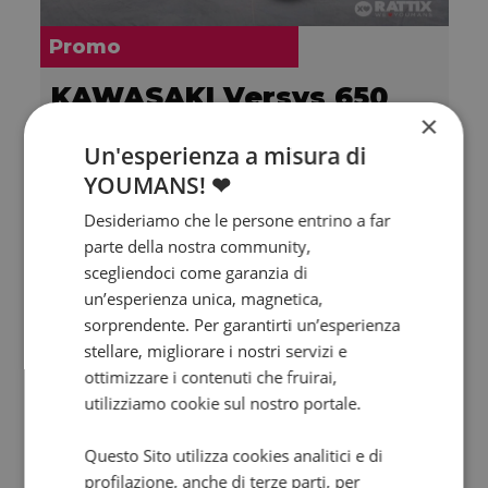
Promo
KAWASAKI Versys 650
×
BK2 Abs my24
Un'esperienza a misura di
2024 | 5000 km | 649 cc | 67 Hp | 49 Kw
YOUMANS! ❤
5.950
111
€
€
/mese
Desideriamo che le persone entrino a far
parte della nostra community,
scegliendoci come garanzia di
un’esperienza unica, magnetica,
sorprendente. Per garantirti un’esperienza
stellare, migliorare i nostri servizi e
ottimizzare i contenuti che fruirai,
utilizziamo cookie sul nostro portale.
Questo Sito utilizza cookies analitici e di
profilazione, anche di terze parti, per