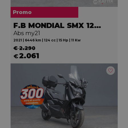
Promo
F.B MONDIAL SMX 125 Motard
Abs my21
2021 | 6446 km | 124 cc | 15 Hp | 11 Kw
€ 2.290
2.061
€