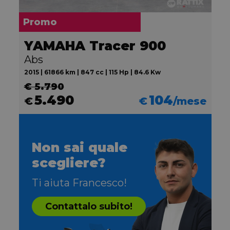
Promo
YAMAHA Tracer 900
Abs
2015 | 61866 km | 847 cc | 115 Hp | 84.6 Kw
€ 5.790
5.490
104
€
€
/mese
Non sai quale
scegliere?
Ti aiuta Francesco!
Contattalo subito!