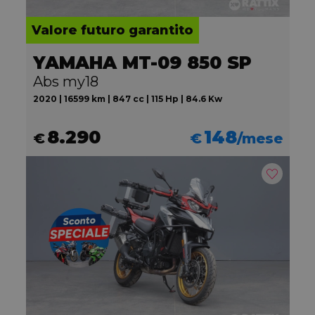
Valore futuro garantito
YAMAHA MT-09 850 SP
Abs my18
2020 | 16599 km | 847 cc | 115 Hp | 84.6 Kw
8.290
148
€
€
/mese