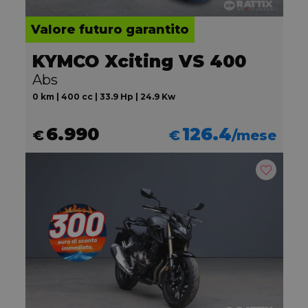
Valore futuro garantito
KYMCO Xciting VS 400
Abs
0 km | 400 cc | 33.9 Hp | 24.9 Kw
6.990
126.4
€
€
/mese