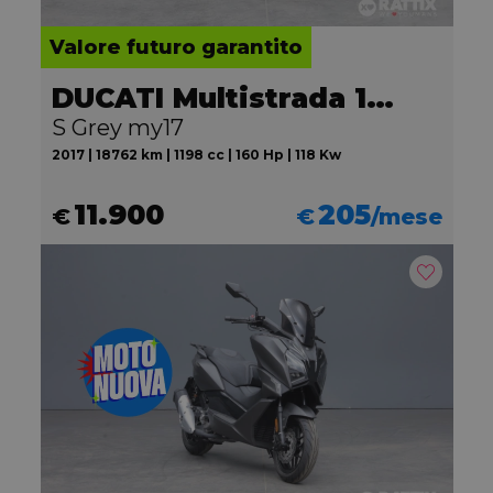
Valore futuro garantito
DUCATI Multistrada 1200
S Grey my17
2017 | 18762 km | 1198 cc | 160 Hp | 118 Kw
11.900
205
€
€
/mese