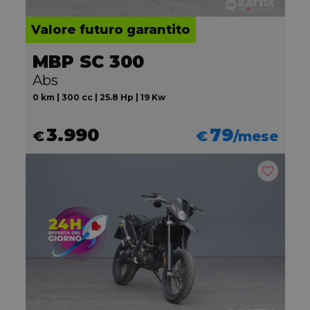
Valore futuro garantito
MBP SC 300
Abs
0 km | 300 cc | 25.8 Hp | 19 Kw
3.990
79
€
€
/mese