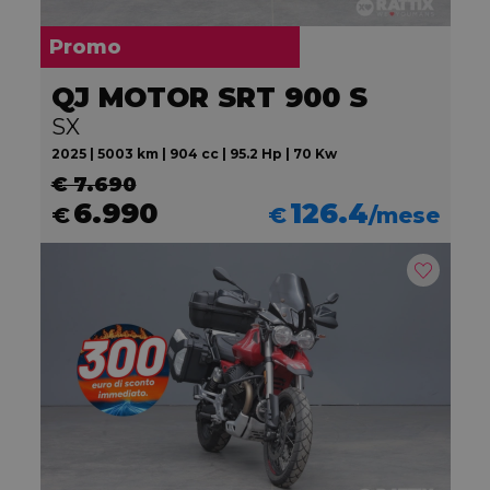
Promo
QJ MOTOR SRT 900 S
SX
2025 | 5003 km | 904 cc | 95.2 Hp | 70 Kw
€ 7.690
6.990
126.4
€
€
/mese