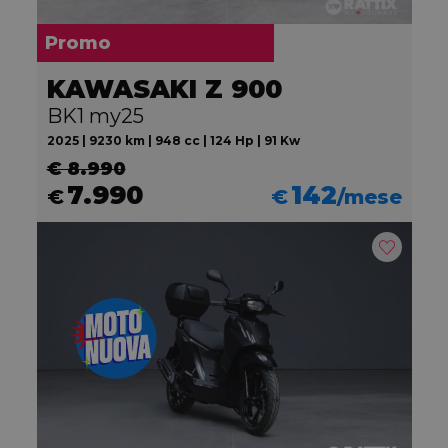
Promo
KAWASAKI Z 900
BK1 my25
2025 | 9230 km | 948 cc | 124 Hp | 91 Kw
€ 8.990
7.990
142
€
€
/mese