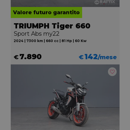
Valore futuro garantito
TRIUMPH Tiger 660
Sport Abs my22
2024 | 7300 km | 660 cc | 81 Hp | 60 Kw
7.890
142
€
€
/mese