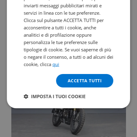
inviarti messaggi pubblicitari mirati e
servizi in linea con le tue preferenze.
Valore futuro garantito
Clicca sul pulsante ACCETTA TUTTI per
MORBIDELLI T 352 X
acconsentire a tutti i cookie, anche
analitici e di profilazione oppure
Abs
personalizza le tue preferenze sulle
0 km | 349 cc | 41.5 Hp | 30.5 Kw
tipologie di cookie. Se vuoi saperne di più
o negare il consenso, a tutti o ad alcuni dei
4.790
94
€
€
/mese
cookie, clicca
qui
ACCETTA TUTTI
IMPOSTA I TUOI COOKIE