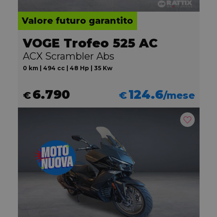
Valore futuro garantito
VOGE Trofeo 525 AC
ACX Scrambler Abs
0 km | 494 cc | 48 Hp | 35 Kw
6.790
124.6
€
€
/mese