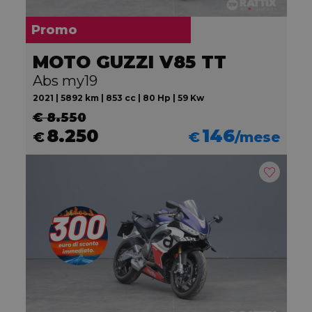
Promo
MOTO GUZZI V85 TT
Abs my19
2021 | 5892 km | 853 cc | 80 Hp | 59 Kw
€ 8.550
8.250
146
€
€
/mese