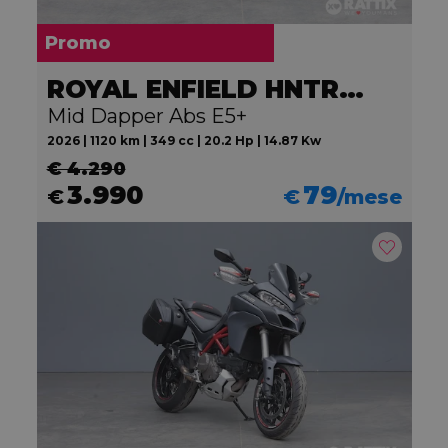
Promo
ROYAL ENFIELD HNTR 350
Mid Dapper Abs E5+
2026 | 1120 km | 349 cc | 20.2 Hp | 14.87 Kw
€ 4.290
3.990
79
€
€
/mese