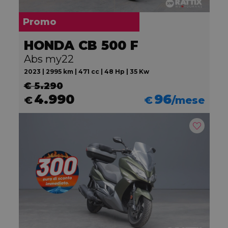
Promo
HONDA CB 500 F
Abs my22
2023 | 2995 km | 471 cc | 48 Hp | 35 Kw
€ 5.290
4.990
96
€
€
/mese