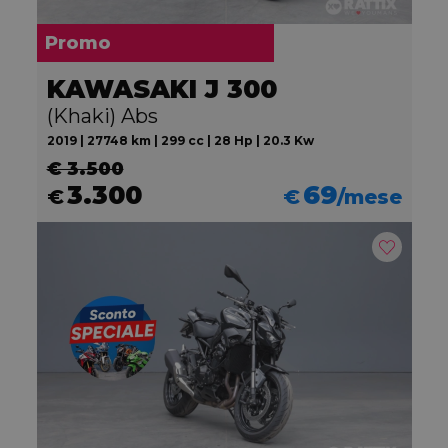
Promo
KAWASAKI J 300
(Khaki) Abs
2019 | 27748 km | 299 cc | 28 Hp | 20.3 Kw
€ 3.500
3.300
69
€
€
/mese