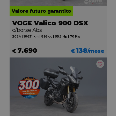
Valore futuro garantito
VOGE Valico 900 DSX
c/borse Abs
2024 | 10631 km | 895 cc | 95.2 Hp | 70 Kw
7.690
138
€
€
/mese