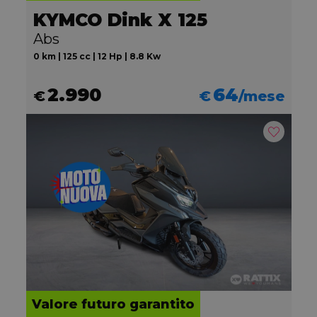
KYMCO Dink X 125
Abs
0 km | 125 cc | 12 Hp | 8.8 Kw
2.990
64
€
€
/mese
Valore futuro garantito