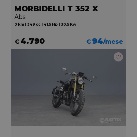
MORBIDELLI T 352 X
Abs
0 km | 349 cc | 41.5 Hp | 30.5 Kw
4.790
94
€
€
/mese