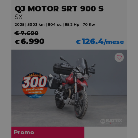
QJ MOTOR SRT 900 S
SX
2025 | 5003 km | 904 cc | 95.2 Hp | 70 Kw
€ 7.690
6.990
126.4
€
€
/mese
Promo