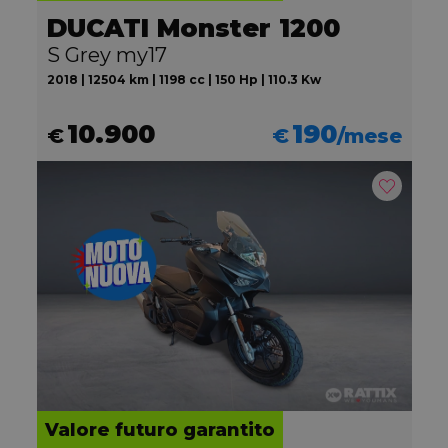
DUCATI Monster 1200
S Grey my17
2018 | 12504 km | 1198 cc | 150 Hp | 110.3 Kw
10.900
190
€
€
/mese
Valore futuro garantito