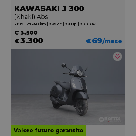
KAWASAKI J 300
(Khaki) Abs
2019 | 27748 km | 299 cc | 28 Hp | 20.3 Kw
€ 3.500
3.300
69
€
€
/mese
Valore futuro garantito