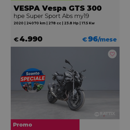
VESPA Vespa GTS 300
hpe Super Sport Abs my19
2020 | 24070 km | 278 cc | 23.8 Hp | 17.5 Kw
4.990
96
€
€
/mese
Promo