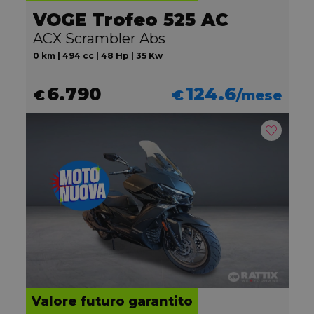
VOGE Trofeo 525 AC
ACX Scrambler Abs
0 km | 494 cc | 48 Hp | 35 Kw
6.790
124.6
€
€
/mese
Valore futuro garantito