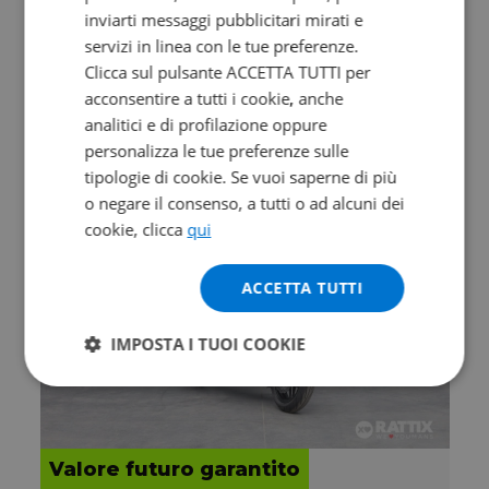
inviarti messaggi pubblicitari mirati e
DUCATI Multistrada 1200
servizi in linea con le tue preferenze.
S Grey my17
Clicca sul pulsante ACCETTA TUTTI per
2017 | 18762 km | 1198 cc | 160 Hp | 118 Kw
acconsentire a tutti i cookie, anche
analitici e di profilazione oppure
11.900
205
€
€
/mese
personalizza le tue preferenze sulle
tipologie di cookie. Se vuoi saperne di più
o negare il consenso, a tutti o ad alcuni dei
cookie, clicca
qui
ACCETTA TUTTI
IMPOSTA I TUOI COOKIE
Valore futuro garantito