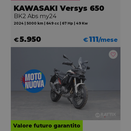
KAWASAKI Versys 650
BK2 Abs my24
2024 | 5000 km | 649 cc | 67 Hp | 49 Kw
5.950
111
€
€
/mese
Valore futuro garantito