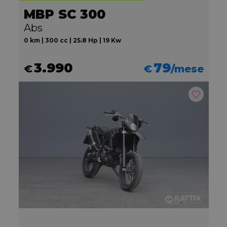
MBP SC 300
Abs
0 km | 300 cc | 25.8 Hp | 19 Kw
3.990
79
€
€
/mese