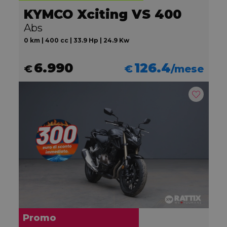
KYMCO Xciting VS 400
Abs
0 km | 400 cc | 33.9 Hp | 24.9 Kw
6.990
126.4
€
€
/mese
Promo