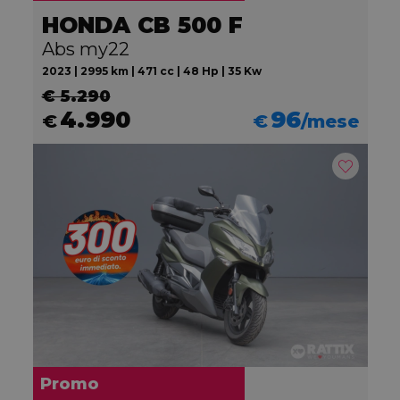
HONDA CB 500 F
Abs my22
2023 | 2995 km | 471 cc | 48 Hp | 35 Kw
€ 5.290
4.990
96
€
€
/mese
Promo