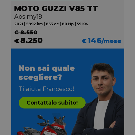
MOTO GUZZI V85 TT
Abs my19
2021 | 5892 km | 853 cc | 80 Hp | 59 Kw
€ 8.550
8.250
146
€
€
/mese
Non sai quale
scegliere?
Ti aiuta Francesco!
Contattalo subito!