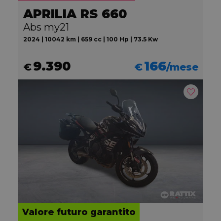
APRILIA RS 660
Abs my21
2024 | 10042 km | 659 cc | 100 Hp | 73.5 Kw
9.390
166
€
€
/mese
Valore futuro garantito