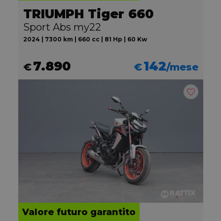
TRIUMPH Tiger 660
Sport Abs my22
2024 | 7300 km | 660 cc | 81 Hp | 60 Kw
7.890
142
€
€
/mese
Valore futuro garantito