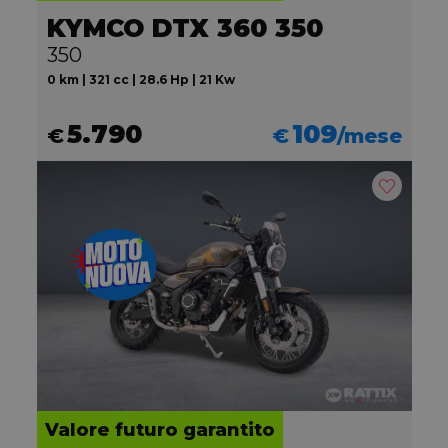
KYMCO DTX 360 350
350
0 km | 321 cc | 28.6 Hp | 21 Kw
5.790
109
€
€
/mese
Valore futuro garantito