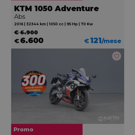
KTM 1050 Adventure
Abs
2016 | 32344 km | 1050 cc | 95 Hp | 70 Kw
€ 6.900
6.600
121
€
€
/mese
Promo