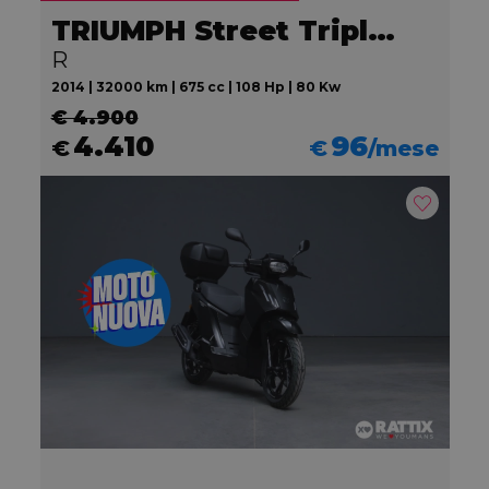
TRIUMPH Street Triple 675
R
2014 | 32000 km | 675 cc | 108 Hp | 80 Kw
€ 4.900
4.410
96
€
€
/mese