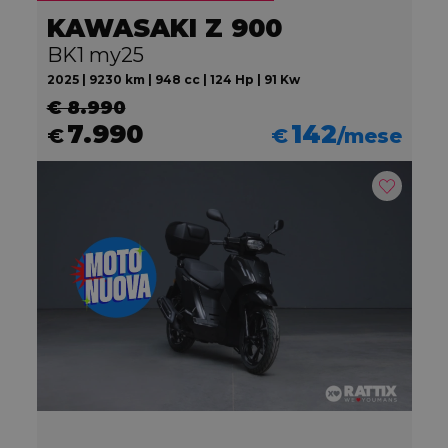
KAWASAKI Z 900
BK1 my25
2025 | 9230 km | 948 cc | 124 Hp | 91 Kw
€ 8.990
7.990
142
€
€
/mese