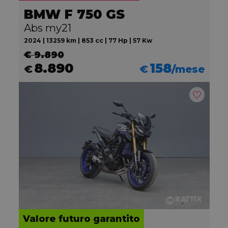
BMW F 750 GS
Abs my21
2024 | 13259 km | 853 cc | 77 Hp | 57 Kw
€ 9.890
8.890
158
€
€
/mese
Valore futuro garantito