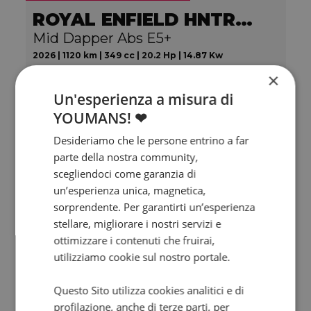
ROYAL ENFIELD HNTR 350
Mid Dapper Abs E5+
2026 | 1120 km | 349 cc | 20.2 Hp | 14.87 Kw
€ 4.290
×
3.990
79
€
€
/mese
Un'esperienza a misura di
YOUMANS! ❤
Desideriamo che le persone entrino a far
parte della nostra community,
scegliendoci come garanzia di
un’esperienza unica, magnetica,
sorprendente. Per garantirti un’esperienza
stellare, migliorare i nostri servizi e
ottimizzare i contenuti che fruirai,
utilizziamo cookie sul nostro portale.
Questo Sito utilizza cookies analitici e di
Valore futuro garantito
profilazione, anche di terze parti, per