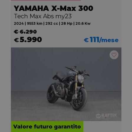
YAMAHA X-Max 300
Tech Max Abs my23
2024 | 9553 km | 292 cc | 28 Hp | 20.6 Kw
€ 6.290
5.990
111
€
€
/mese
Valore futuro garantito