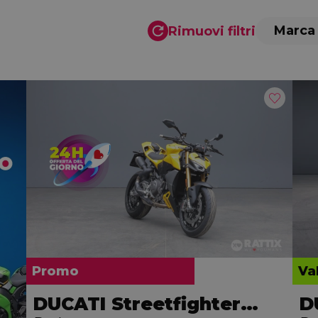
Marca
Rimuovi filtri
Promo
Va
DUCATI Streetfighter V2