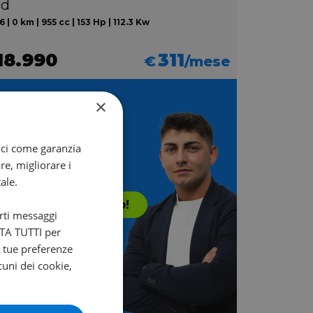
ed
 | 0 km | 955 cc | 153 Hp | 112.3 Kw
18.990
311
€
/mese
×
Non sai quale
scegliere?
oci come garanzia
re, migliorare i
i aiuta Francesco!
ale.
Contattalo subito!
arti messaggi
ETTA TUTTI per
e tue preferenze
cuni dei cookie,