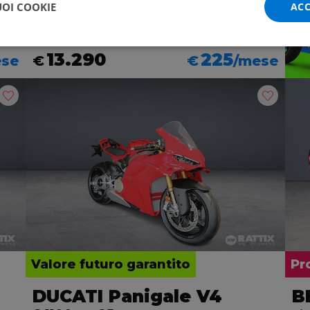
plus my21
UOI COOKIE
ACC
2026 | 0 km | 937 cc | 111 Hp | 82 Kw
13.290
225
ese
€
€
/mese
Valore futuro garantito
Pr
DUCATI Panigale V4
B