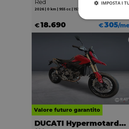
Red
IMPOSTA I T
2026 | 0 km | 955 cc | 153 Hp | 112.3 Kw
18.690
305
€
€
/m
Valore futuro garantito
DUCATI Hypermotard V2