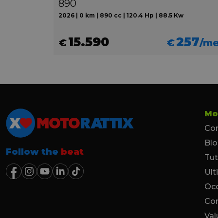
890
2026 | 0 km | 890 cc | 120.4 Hp | 88.5 Kw
15.590
257
€
€
/m
Mo
Con
Bl
Follow the
beat
Tut
Ult
Occ
Co
Val