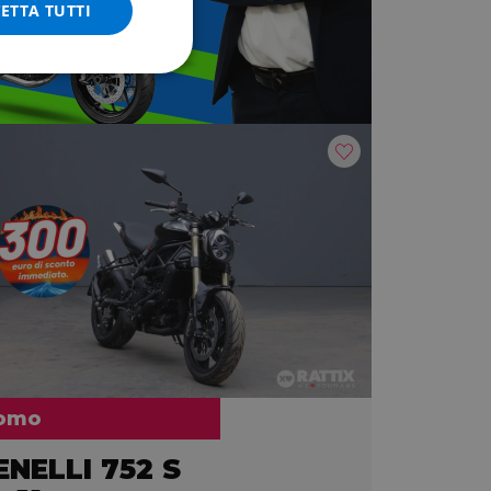
ETTA TUTTI
omo
ENELLI 752 S