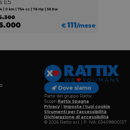
s E5
 | 0 km | 754 cc | 76 Hp | 56 Kw
6.300
6.000
111
€
/mese
o
Dove siamo
Parte del gruppo Rattix
Scopri
Rattix Spagna
Privacy
|
Imposta i tuoi cookie
o
Strumenti per l'accessibilità
Dichiarazione di accessibilità
© 2026 Rattix s.r.l. | P. IVA: 03409800137