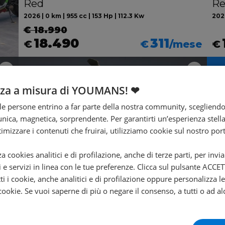
Red
R
2026 | 0 km | 955 cc | 153 Hp | 112.3 Kw
2026
€ 18.990
18.490
311
€
€
/mese
€
nza a misura di YOUMANS! ❤
e persone entrino a far parte della nostra community, scegliend
nica, magnetica, sorprendente. Per garantirti un’esperienza stella
T
ttimizzare i contenuti che fruirai, utilizziamo cookie sul nostro port
za cookies analitici e di profilazione, anche di terze parti, per invi
i e servizi in linea con le tue preferenze. Clicca sul pulsante ACC
ti i cookie, anche analitici e di profilazione oppure personalizza l
 cookie. Se vuoi saperne di più o negare il consenso, a tutti o ad al
Valore futuro garantito
DUCATI Monster 937