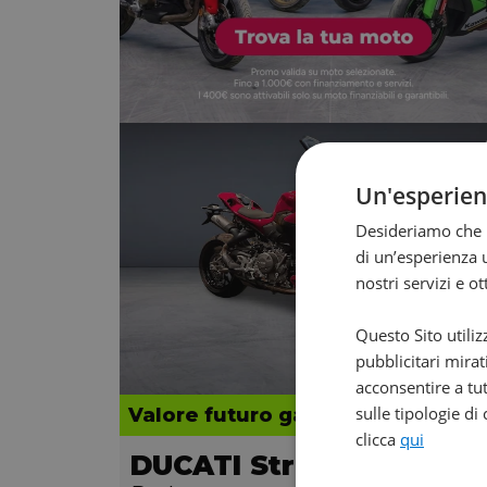
Un'esperie
Desideriamo che l
di un’esperienza u
nostri servizi e o
Questo Sito utiliz
pubblicitari mirat
acconsentire a tut
sulle tipologie di
Valore futuro garantito
clicca
qui
DUCATI Streetfighter V2