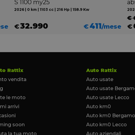
S 1100 my25
ab
2026 | 0 km | 1103 cc | 216 Hp | 158.9 Kw
2024
€ 
32.990
411
ese
€
€
/mese
€
to Rattix
Auto Rattix
to vendita
Auto usate
og
Auto usate Bergam
te le moto
Auto usate Lecco
imi arrivi
Auto km0
asioni
Auto km0 Bergam
ming soon
Auto km0 Lecco
uta la tua moto
Auto aziendali