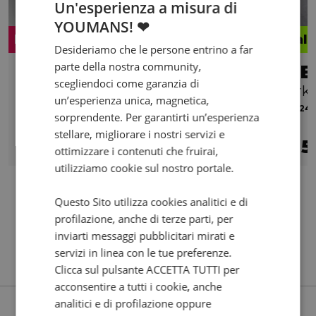
Un'esperienza a misura di
YOUMANS! ❤
Promo
Valo
Desideriamo che le persone entrino a far
parte della nostra community,
TRIUMPH Bonneville 865 T100
BE
scegliendoci come garanzia di
anniversary
Trk 
un’esperienza unica, magnetica,
2015 | 6000 km | 865 cc | 63 Hp | 46 Kw
2024 |
sorprendente. Per garantirti un’esperienza
stellare, migliorare i nostri servizi e
6.290
117
5
€
€
/mese
€
ottimizzare i contenuti che fruirai,
utilizziamo cookie sul nostro portale.
Questo Sito utilizza cookies analitici e di
profilazione, anche di terze parti, per
inviarti messaggi pubblicitari mirati e
servizi in linea con le tue preferenze.
Clicca sul pulsante ACCETTA TUTTI per
acconsentire a tutti i cookie, anche
analitici e di profilazione oppure