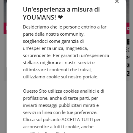
×
Un'esperienza a misura di
YOUMANS! ❤
Desideriamo che le persone entrino a far
Promo
Pro
parte della nostra community,
KAWASAKI KX 450
BE
scegliendoci come garanzia di
un’esperienza unica, magnetica,
my22
250
sorprendente. Per garantirti un’esperienza
2022 | 0 km | 449 cc | 0 Hp | 0 Kw
2024 |
stellare, migliorare i nostri servizi e
€ 5.100
€ 3
ottimizzare i contenuti che fruirai,
4.800
94
3
€
€
/mese
€
utilizziamo cookie sul nostro portale.
Questo Sito utilizza cookies analitici e di
profilazione, anche di terze parti, per
inviarti messaggi pubblicitari mirati e
servizi in linea con le tue preferenze.
Clicca sul pulsante ACCETTA TUTTI per
acconsentire a tutti i cookie, anche