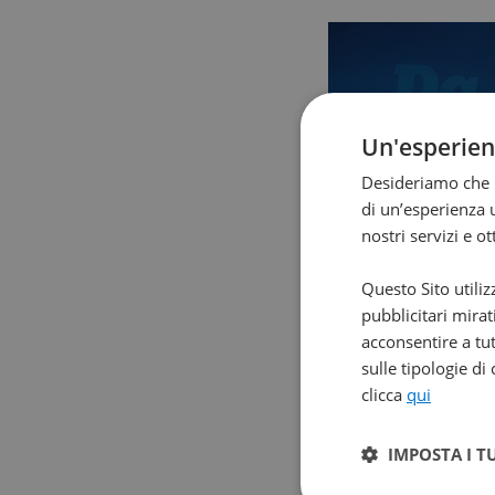
Un'esperie
Desideriamo che l
di un’esperienza u
nostri servizi e o
Questo Sito utiliz
pubblicitari mirat
acconsentire a tut
sulle tipologie di
clicca
qui
IMPOSTA I T