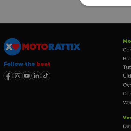
Mo
Con
Bl
Follow the
beat
Tut
Ult
Occ
Co
Val
Ve
Dir