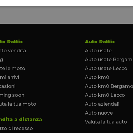
to Rattix
Auto Rattix
to vendita
Auto usate
og
Auto usate Bergam
te le moto
Auto usate Lecco
imi arrivi
Auto km0
asioni
Auto km0 Bergam
ming soon
Auto km0 Lecco
uta la tua moto
Auto aziendali
Auto nuove
ndita a distanza
Valuta la tua auto
itto di recesso