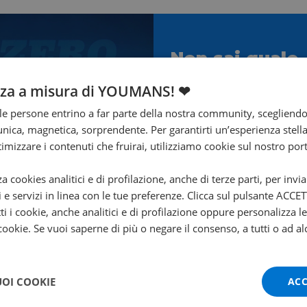
Non sai quale
scegliere?
nza a misura di YOUMANS! ❤
Ti aiuta Francesco!
e persone entrino a far parte della nostra community, scegliend
nica, magnetica, sorprendente. Per garantirti un’esperienza stella
Contattalo subito!
ttimizzare i contenuti che fruirai, utilizziamo cookie sul nostro port
za cookies analitici e di profilazione, anche di terze parti, per invi
i e servizi in linea con le tue preferenze. Clicca sul pulsante ACC
ti i cookie, anche analitici e di profilazione oppure personalizza l
 cookie. Se vuoi saperne di più o negare il consenso, a tutti o ad al
UOI COOKIE
ACC