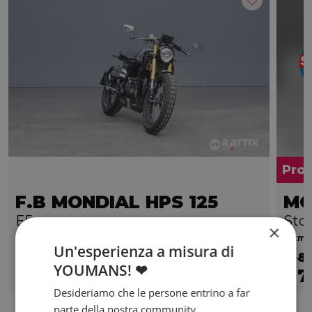
Pro
F.B MONDIAL HPS 125
MO
E5
Sto
×
2025 | 3335 km | 124 cc | 13.6 Hp | 10 Kw
0 km |
Un'esperienza a misura di
€ 8
YOUMANS! ❤
2.390
7
€
€
Desideriamo che le persone entrino a far
parte della nostra community,