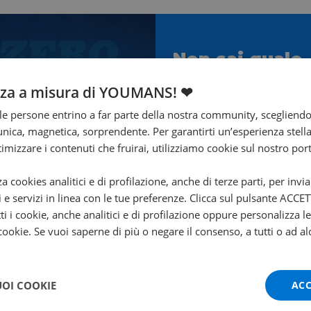
Non sai quale
scegliere?
nza a misura di YOUMANS! ❤
Ti aiuta Francesco!
e persone entrino a far parte della nostra community, scegliend
nica, magnetica, sorprendente. Per garantirti un’esperienza stella
Contattalo subito!
ttimizzare i contenuti che fruirai, utilizziamo cookie sul nostro port
za cookies analitici e di profilazione, anche di terze parti, per invi
i e servizi in linea con le tue preferenze. Clicca sul pulsante ACC
ti i cookie, anche analitici e di profilazione oppure personalizza l
 cookie. Se vuoi saperne di più o negare il consenso, a tutti o ad al
UOI COOKIE
ACC