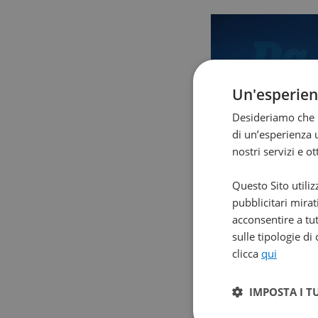
Un'esperie
Desideriamo che l
di un’esperienza u
nostri servizi e o
Questo Sito utiliz
pubblicitari mirat
acconsentire a tut
sulle tipologie di
clicca
qui
IMPOSTA I T