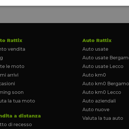
to Rattix
Auto Rattix
to vendita
Auto usate
og
Auto usate Bergam
te le moto
Auto usate Lecco
imi arrivi
Auto km0
asioni
Auto km0 Bergam
ming soon
Auto km0 Lecco
uta la tua moto
Auto aziendali
Auto nuove
ndita a distanza
Valuta la tua auto
itto di recesso