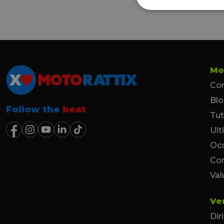
Mo
Con
Bl
Follow the
beat
Tut
Ult
Occ
Co
Val
Ve
Dir