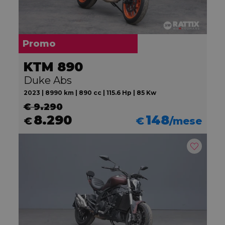
Promo
KTM 890
Duke Abs
2023 | 8990 km | 890 cc | 115.6 Hp | 85 Kw
€ 9.290
8.290
148
€
€
/mese