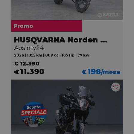
Promo
HUSQVARNA Norden 901
Abs my24
2026 | 1855 km | 889 cc | 105 Hp | 77 Kw
€ 12.390
11.390
198
€
€
/mese