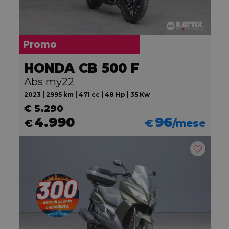
Promo
HONDA CB 500 F
Abs my22
2023 | 2995 km | 471 cc | 48 Hp | 35 Kw
€ 5.290
4.990
96
€
€
/mese