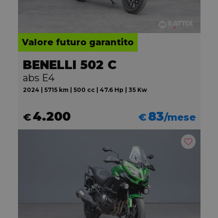
Valore futuro garantito
BENELLI 502 C
abs E4
2024 | 5715 km | 500 cc | 47.6 Hp | 35 Kw
4.200
83
€
€
/mese