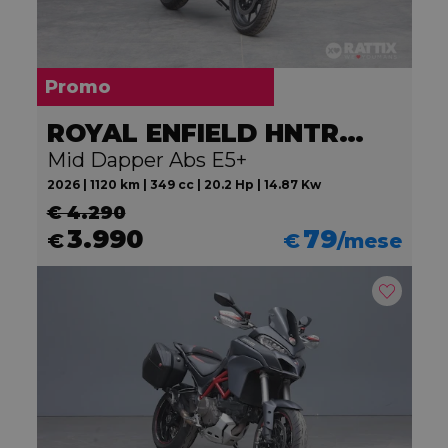
Promo
ROYAL ENFIELD HNTR 350
Mid Dapper Abs E5+
2026 | 1120 km | 349 cc | 20.2 Hp | 14.87 Kw
€ 4.290
3.990
79
€
€
/mese