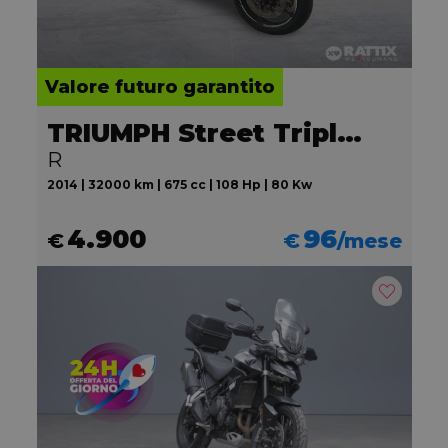
Valore futuro garantito
TRIUMPH Street Triple 675
R
2014 | 32000 km | 675 cc | 108 Hp | 80 Kw
4.900
96
€
€
/mese