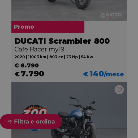
Promo
DUCATI Scrambler 800
Cafe Racer my19
2020 | 11003 km | 803 cc | 73 Hp | 54 Kw
€ 8.790
7.790
140
€
€
/mese
Filtra e ordina