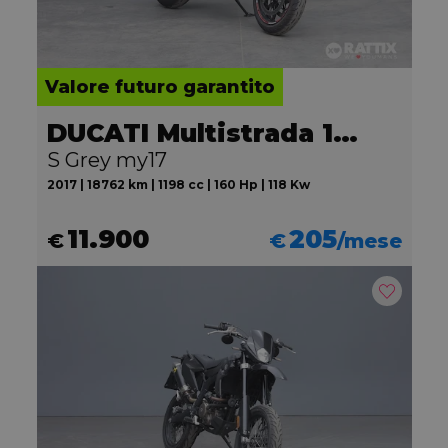
Valore futuro garantito
DUCATI Multistrada 1200
S Grey my17
2017 | 18762 km | 1198 cc | 160 Hp | 118 Kw
11.900
205
€
€
/mese