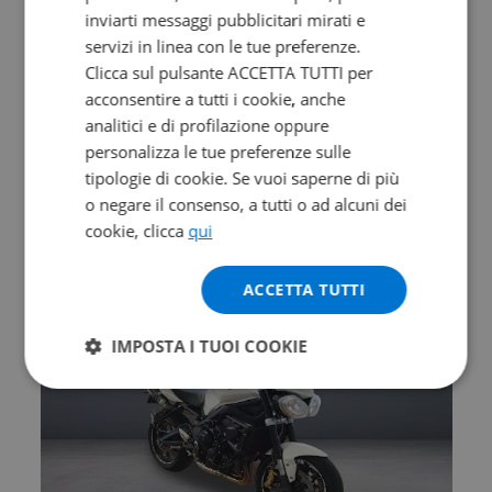
inviarti messaggi pubblicitari mirati e
servizi in linea con le tue preferenze.
Clicca sul pulsante ACCETTA TUTTI per
Promo
acconsentire a tutti i cookie, anche
analitici e di profilazione oppure
KAWASAKI Z 900
personalizza le tue preferenze sulle
BK1 my25
tipologie di cookie. Se vuoi saperne di più
o negare il consenso, a tutti o ad alcuni dei
2025 | 9230 km | 948 cc | 124 Hp | 91 Kw
cookie, clicca
qui
€ 8.990
7.990
142
€
€
/mese
ACCETTA TUTTI
IMPOSTA I TUOI COOKIE