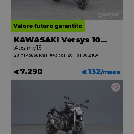
Valore futuro garantito
KAWASAKI Versys 1000
Abs my15
2017 | 45866 km | 1043 cc | 120 Hp | 88.2 Kw
7.290
132
€
€
/mese