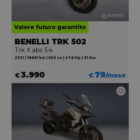
Valore futuro garantito
BENELLI TRK 502
Trk X abs E4
2021 | 18691 km | 500 cc | 47.6 Hp | 35 Kw
3.990
79
€
€
/mese