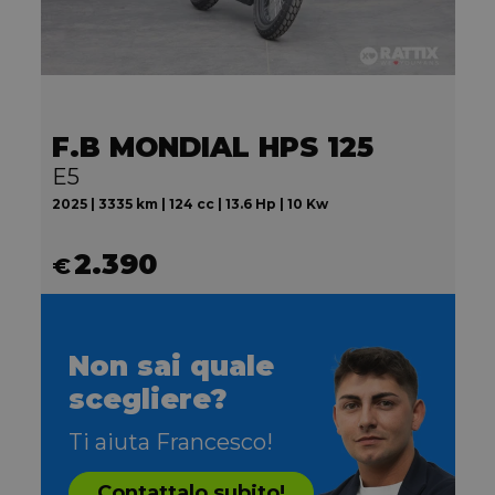
F.B MONDIAL HPS 125
E5
2025 | 3335 km | 124 cc | 13.6 Hp | 10 Kw
2.390
€
Non sai quale
scegliere?
Ti aiuta Francesco!
Contattalo subito!