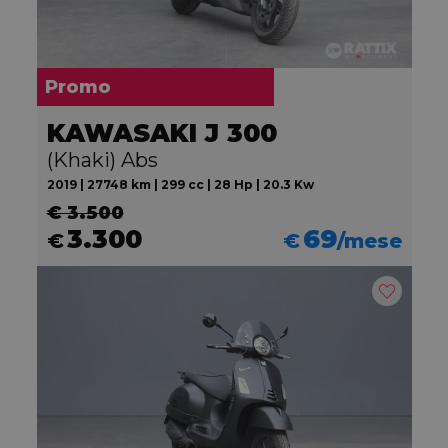
Promo
KAWASAKI J 300
(Khaki) Abs
2019 | 27748 km | 299 cc | 28 Hp | 20.3 Kw
€ 3.500
3.300
69
€
€
/mese