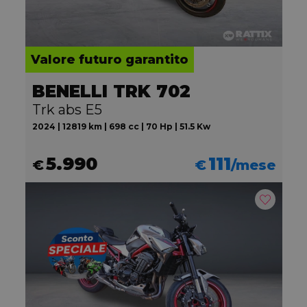
Valore futuro garantito
BENELLI TRK 702
Trk abs E5
2024 | 12819 km | 698 cc | 70 Hp | 51.5 Kw
5.990
111
€
€
/mese