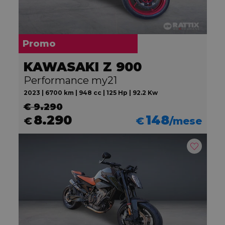
Promo
KAWASAKI Z 900
Performance my21
2023 | 6700 km | 948 cc | 125 Hp | 92.2 Kw
€ 9.290
8.290
148
€
€
/mese