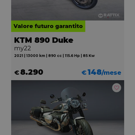
Valore futuro garantito
KTM 890 Duke
my22
2021 | 13000 km | 890 cc | 115.6 Hp | 85 Kw
8.290
148
€
€
/mese