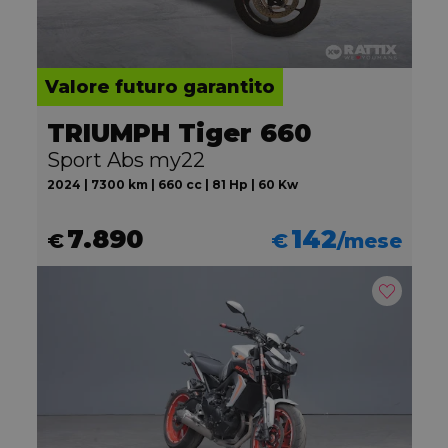
Valore futuro garantito
TRIUMPH Tiger 660
Sport Abs my22
2024 | 7300 km | 660 cc | 81 Hp | 60 Kw
7.890
142
€
€
/mese