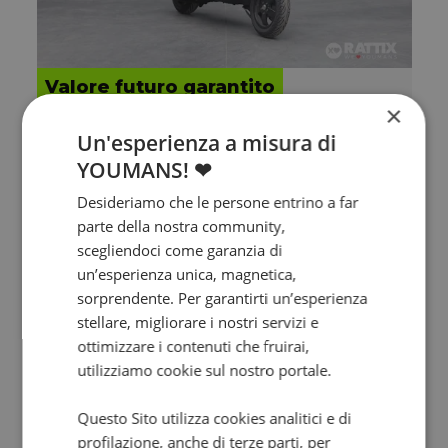
Valore futuro garantito
×
VESPA Vespa GTS 300
Un'esperienza a misura di
hpe Super Sport Abs my19
YOUMANS! ❤
2020 | 24070 km | 278 cc | 23.8 Hp | 17.5 Kw
Desideriamo che le persone entrino a far
parte della nostra community,
4.990
96
€
€
/mese
scegliendoci come garanzia di
un’esperienza unica, magnetica,
sorprendente. Per garantirti un’esperienza
stellare, migliorare i nostri servizi e
ottimizzare i contenuti che fruirai,
utilizziamo cookie sul nostro portale.
Questo Sito utilizza cookies analitici e di
profilazione, anche di terze parti, per