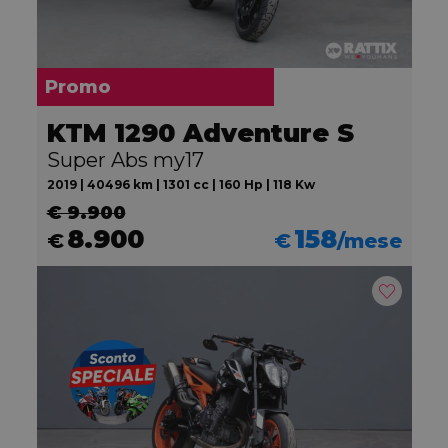
Promo
KTM 1290 Adventure S
Super Abs my17
2019 | 40496 km | 1301 cc | 160 Hp | 118 Kw
€ 9.900
8.900
158
€
€
/mese