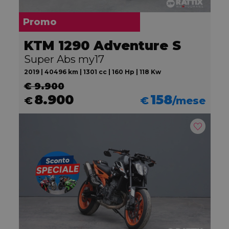
Promo
KTM 1290 Adventure S
Super Abs my17
2019 | 40496 km | 1301 cc | 160 Hp | 118 Kw
€ 9.900
8.900
158
€
€
/mese