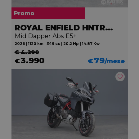
Promo
ROYAL ENFIELD HNTR 350
Mid Dapper Abs E5+
2026 | 1120 km | 349 cc | 20.2 Hp | 14.87 Kw
€ 4.290
3.990
79
€
€
/mese