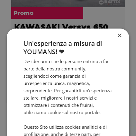
Promo
KAWASAKI Versys 650
×
BK2 Abs my24
Un'esperienza a misura di
2024 | 5000 km | 649 cc | 67 Hp | 49 Kw
YOUMANS! ❤
5.950
111
€
€
/mese
Desideriamo che le persone entrino a far
parte della nostra community,
scegliendoci come garanzia di
un’esperienza unica, magnetica,
sorprendente. Per garantirti un’esperienza
stellare, migliorare i nostri servizi e
ottimizzare i contenuti che fruirai,
utilizziamo cookie sul nostro portale.
Questo Sito utilizza cookies analitici e di
profilazione, anche di terze parti, per