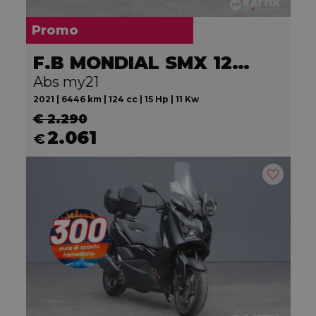
Promo
F.B MONDIAL SMX 125 Motard
Abs my21
2021 | 6446 km | 124 cc | 15 Hp | 11 Kw
€ 2.290
2.061
€