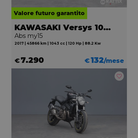
Valore futuro garantito
KAWASAKI Versys 1000
Abs my15
2017 | 45866 km | 1043 cc | 120 Hp | 88.2 Kw
7.290
132
€
€
/mese