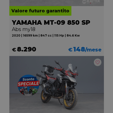
Valore futuro garantito
YAMAHA MT-09 850 SP
Abs my18
2020 | 16599 km | 847 cc | 115 Hp | 84.6 Kw
8.290
148
€
€
/mese