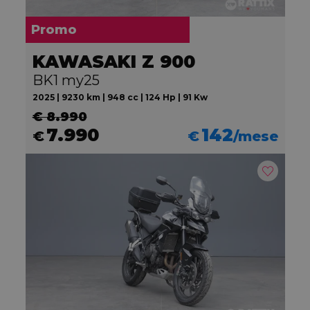
Promo
KAWASAKI Z 900
BK1 my25
2025 | 9230 km | 948 cc | 124 Hp | 91 Kw
€ 8.990
7.990
142
€
€
/mese