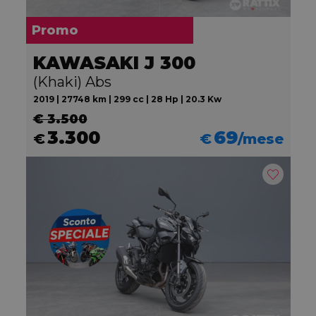
Promo
KAWASAKI J 300
(Khaki) Abs
2019 | 27748 km | 299 cc | 28 Hp | 20.3 Kw
€ 3.500
3.300
69
€
€
/mese