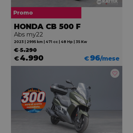
Promo
HONDA CB 500 F
Abs my22
2023 | 2995 km | 471 cc | 48 Hp | 35 Kw
€ 5.290
4.990
96
€
€
/mese