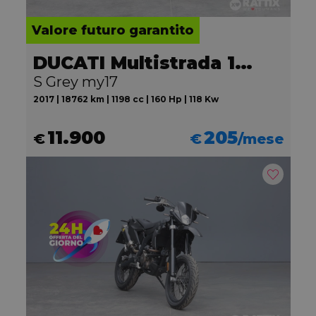
Valore futuro garantito
DUCATI Multistrada 1200
S Grey my17
2017 | 18762 km | 1198 cc | 160 Hp | 118 Kw
11.900
205
€
€
/mese