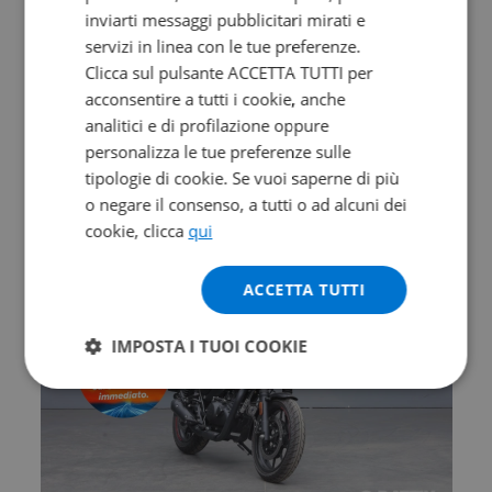
inviarti messaggi pubblicitari mirati e
servizi in linea con le tue preferenze.
Clicca sul pulsante ACCETTA TUTTI per
F.B MONDIAL HPS 125
acconsentire a tutti i cookie, anche
analitici e di profilazione oppure
E5
personalizza le tue preferenze sulle
2025 | 3335 km | 124 cc | 13.6 Hp | 10 Kw
tipologie di cookie. Se vuoi saperne di più
o negare il consenso, a tutti o ad alcuni dei
2.390
€
cookie, clicca
qui
ACCETTA TUTTI
IMPOSTA I TUOI COOKIE