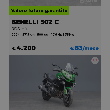
Valore futuro garantito
BENELLI 502 C
abs E4
2024 | 5715 km | 500 cc | 47.6 Hp | 35 Kw
4.200
83
€
€
/mese