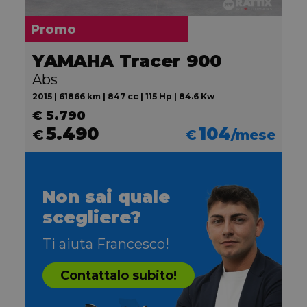
Promo
YAMAHA Tracer 900
Abs
2015 | 61866 km | 847 cc | 115 Hp | 84.6 Kw
€ 5.790
5.490
104
€
€
/mese
Non sai quale
scegliere?
Ti aiuta Francesco!
Contattalo subito!