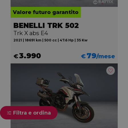
Valore futuro garantito
BENELLI TRK 502
Trk X abs E4
2021 | 18691 km | 500 cc | 47.6 Hp | 35 Kw
3.990
79
€
€
/mese
Filtra e ordina