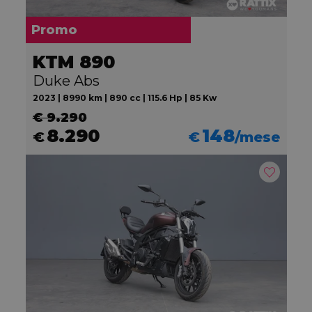
Promo
KTM 890
Duke Abs
2023 | 8990 km | 890 cc | 115.6 Hp | 85 Kw
€ 9.290
8.290
148
€
€
/mese