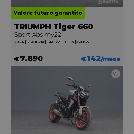
Valore futuro garantito
TRIUMPH Tiger 660
Sport Abs my22
2024 | 7300 km | 660 cc | 81 Hp | 60 Kw
7.890
142
€
€
/mese