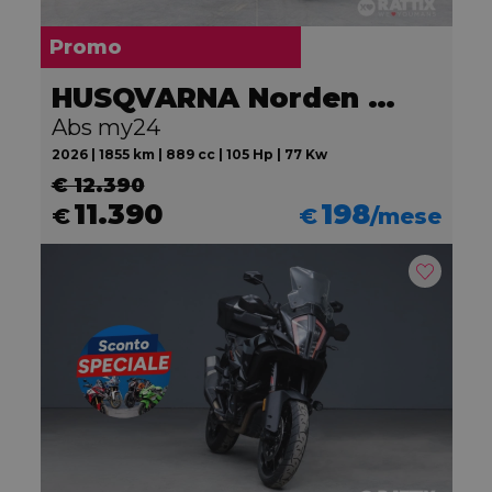
Promo
HUSQVARNA Norden 901
Abs my24
2026 | 1855 km | 889 cc | 105 Hp | 77 Kw
€ 12.390
11.390
198
€
€
/mese