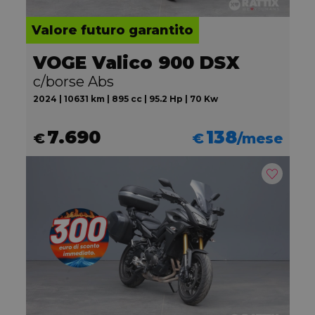
Valore futuro garantito
VOGE Valico 900 DSX
c/borse Abs
2024 | 10631 km | 895 cc | 95.2 Hp | 70 Kw
7.690
138
€
€
/mese