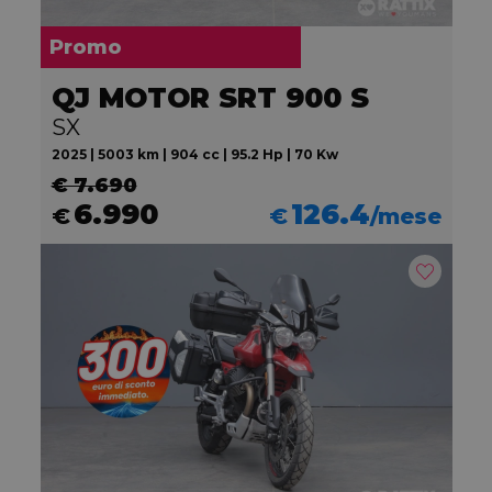
Promo
QJ MOTOR SRT 900 S
SX
2025 | 5003 km | 904 cc | 95.2 Hp | 70 Kw
€ 7.690
6.990
126.4
€
€
/mese