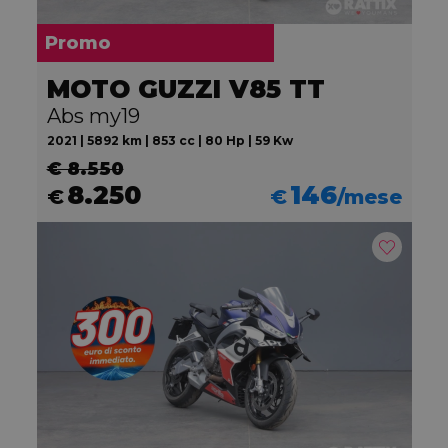
Promo
MOTO GUZZI V85 TT
Abs my19
2021 | 5892 km | 853 cc | 80 Hp | 59 Kw
€ 8.550
8.250
146
€
€
/mese