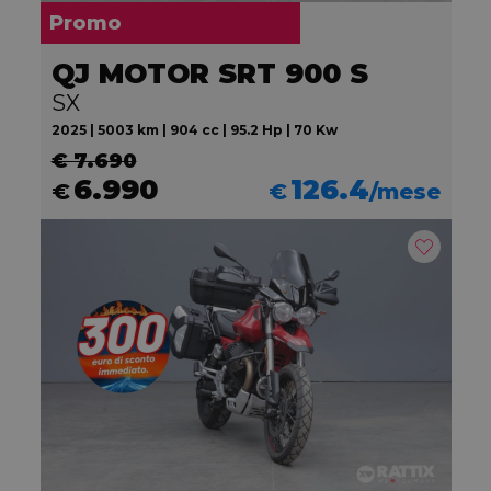
Promo
QJ MOTOR SRT 900 S
SX
2025 | 5003 km | 904 cc | 95.2 Hp | 70 Kw
€ 7.690
6.990
126.4
€
€
/mese