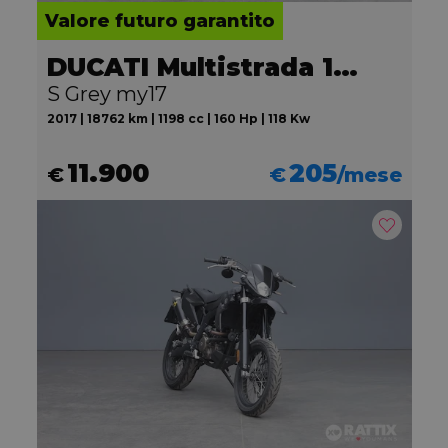
Valore futuro garantito
DUCATI Multistrada 1200
S Grey my17
2017 | 18762 km | 1198 cc | 160 Hp | 118 Kw
11.900
205
€
€
/mese