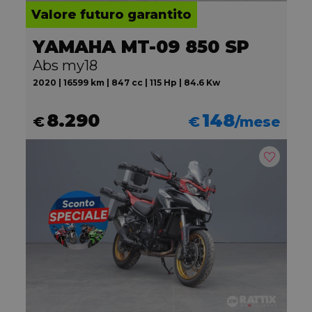
Valore futuro garantito
YAMAHA MT-09 850 SP
Abs my18
2020 | 16599 km | 847 cc | 115 Hp | 84.6 Kw
8.290
148
€
€
/mese