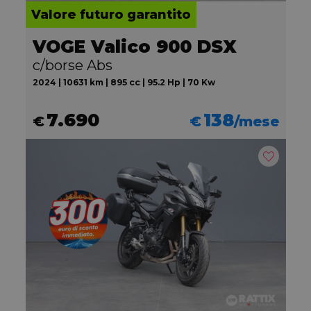
Valore futuro garantito
VOGE Valico 900 DSX
c/borse Abs
2024 | 10631 km | 895 cc | 95.2 Hp | 70 Kw
7.690
138
€
€
/mese