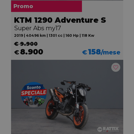
Promo
KTM 1290 Adventure S
Super Abs my17
2019 | 40496 km | 1301 cc | 160 Hp | 118 Kw
€ 9.900
8.900
158
€
€
/mese