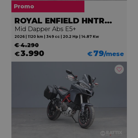
Promo
ROYAL ENFIELD HNTR 350
Mid Dapper Abs E5+
2026 | 1120 km | 349 cc | 20.2 Hp | 14.87 Kw
€ 4.290
3.990
79
€
€
/mese