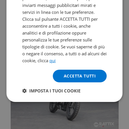
inviarti messaggi pubblicitari mirati e
Promo
servizi in linea con le tue preferenze.
KAWASAKI Versys 650
Clicca sul pulsante ACCETTA TUTTI per
acconsentire a tutti i cookie, anche
BK2 Abs my24
analitici e di profilazione oppure
2024 | 5000 km | 649 cc | 67 Hp | 49 Kw
personalizza le tue preferenze sulle
tipologie di cookie. Se vuoi saperne di più
5.950
111
€
€
/mese
o negare il consenso, a tutti o ad alcuni dei
cookie, clicca
qui
ACCETTA TUTTI
IMPOSTA I TUOI COOKIE