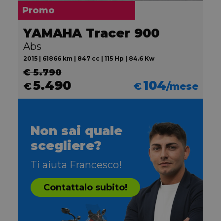
Promo
YAMAHA Tracer 900
Abs
2015 | 61866 km | 847 cc | 115 Hp | 84.6 Kw
€ 5.790
5.490
104
€
€
/mese
Non sai quale
scegliere?
Ti aiuta Francesco!
Contattalo subito!