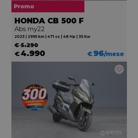
Promo
HONDA CB 500 F
Abs my22
2023 | 2995 km | 471 cc | 48 Hp | 35 Kw
€ 5.290
4.990
96
€
€
/mese