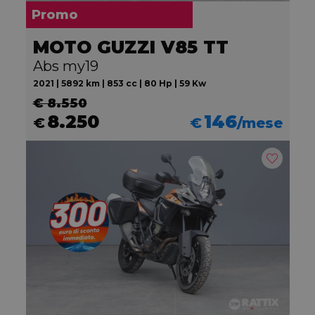
Promo
MOTO GUZZI V85 TT
Abs my19
2021 | 5892 km | 853 cc | 80 Hp | 59 Kw
€ 8.550
8.250
146
€
€
/mese