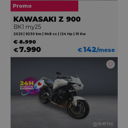
Promo
KAWASAKI Z 900
BK1 my25
2025 | 9230 km | 948 cc | 124 Hp | 91 Kw
€ 8.990
7.990
142
€
€
/mese