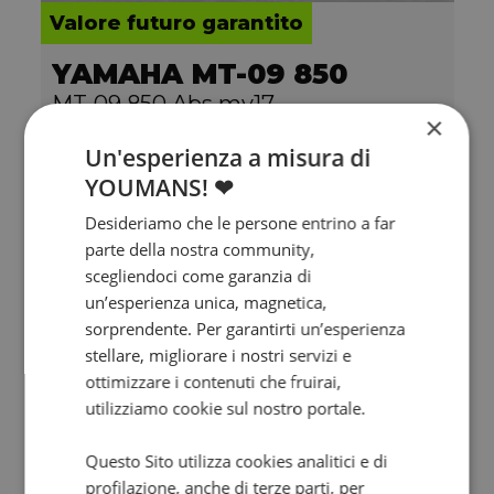
Valore futuro garantito
YAMAHA MT-09 850
MT-09 850 Abs my17
×
2019 | 43229 km | 847 cc | 115 Hp | 84.6 Kw
Un'esperienza a misura di
YOUMANS! ❤
6.900
126.4
€
€
/mese
Desideriamo che le persone entrino a far
parte della nostra community,
scegliendoci come garanzia di
un’esperienza unica, magnetica,
sorprendente. Per garantirti un’esperienza
stellare, migliorare i nostri servizi e
ottimizzare i contenuti che fruirai,
utilizziamo cookie sul nostro portale.
Questo Sito utilizza cookies analitici e di
profilazione, anche di terze parti, per