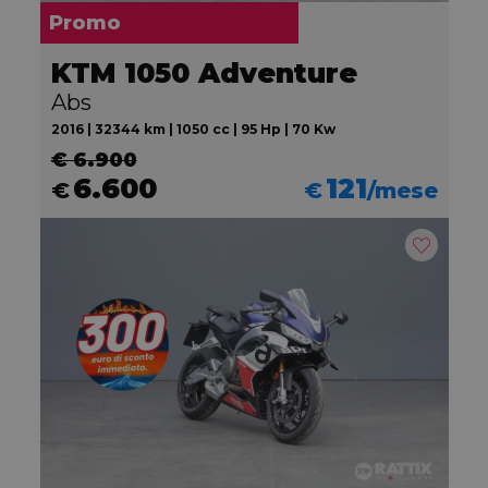
Promo
KTM 1050 Adventure
Abs
2016 | 32344 km | 1050 cc | 95 Hp | 70 Kw
€ 6.900
6.600
121
€
€
/mese