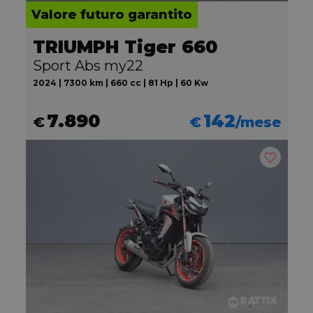
Valore futuro garantito
TRIUMPH Tiger 660
Sport Abs my22
2024 | 7300 km | 660 cc | 81 Hp | 60 Kw
7.890
142
€
€
/mese