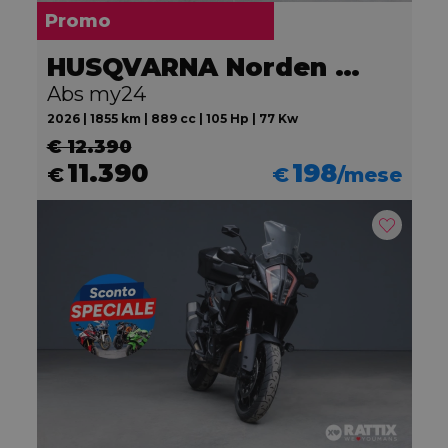
Promo
HUSQVARNA Norden 901
Abs my24
2026 | 1855 km | 889 cc | 105 Hp | 77 Kw
€ 12.390
11.390
198
€
€
/mese