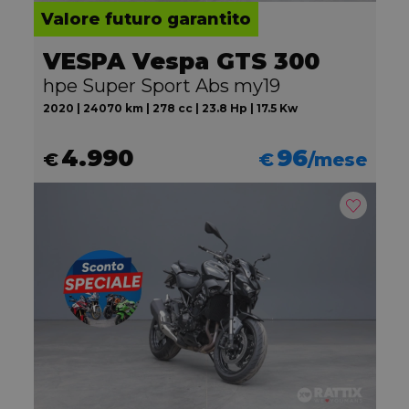
Valore futuro garantito
VESPA Vespa GTS 300
hpe Super Sport Abs my19
2020 | 24070 km | 278 cc | 23.8 Hp | 17.5 Kw
4.990
96
€
€
/mese