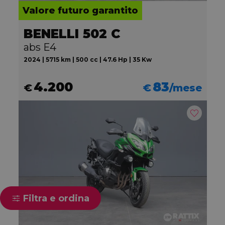
Valore futuro garantito
BENELLI 502 C
abs E4
2024 | 5715 km | 500 cc | 47.6 Hp | 35 Kw
4.200
83
€
€
/mese
Filtra e ordina