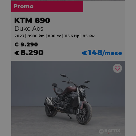
Promo
KTM 890
Duke Abs
2023 | 8990 km | 890 cc | 115.6 Hp | 85 Kw
€ 9.290
8.290
148
€
€
/mese