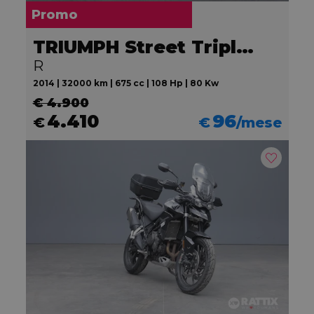
Promo
TRIUMPH Street Triple 675
R
2014 | 32000 km | 675 cc | 108 Hp | 80 Kw
€ 4.900
4.410
96
€
€
/mese