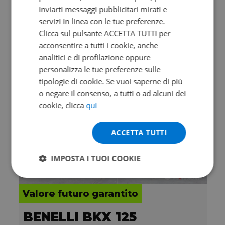
Abs my26
inviarti messaggi pubblicitari mirati e
0 km | 368 cc | 38.7 Hp | 28.5 Kw
servizi in linea con le tue preferenze.
Clicca sul pulsante ACCETTA TUTTI per
6.690
122.8
acconsentire a tutti i cookie, anche
€
€
/mese
analitici e di profilazione oppure
personalizza le tue preferenze sulle
tipologie di cookie. Se vuoi saperne di più
o negare il consenso, a tutti o ad alcuni dei
cookie, clicca
qui
ACCETTA TUTTI
IMPOSTA I TUOI COOKIE
Valore futuro garantito
BENELLI BKX 125