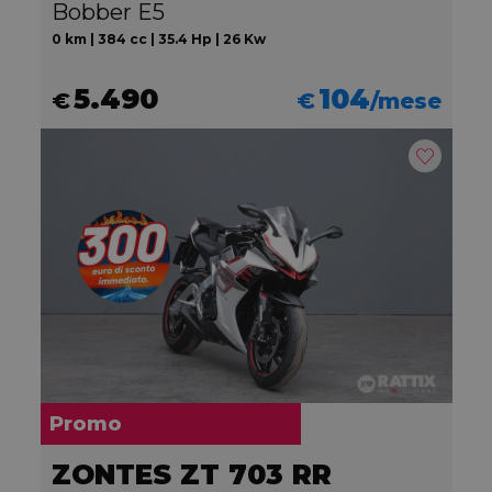
Bobber E5
0 km | 384 cc | 35.4 Hp | 26 Kw
5.490
104
€
€
/mese
Promo
ZONTES ZT 703 RR