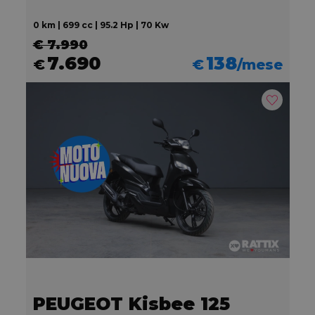
0 km | 699 cc | 95.2 Hp | 70 Kw
€ 7.990
7.690
138
€
€
/mese
PEUGEOT Kisbee 125