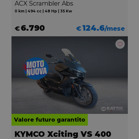
ACX Scrambler Abs
0 km | 494 cc | 48 Hp | 35 Kw
6.790
124.6
€
€
/mese
Valore futuro garantito
KYMCO Xciting VS 400