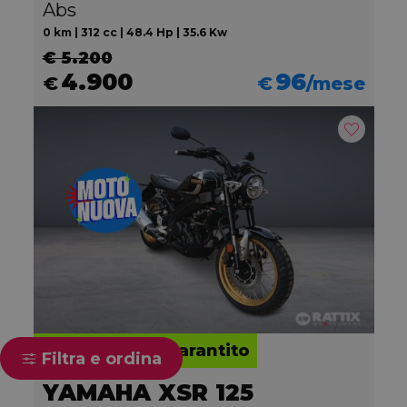
Abs
0 km | 312 cc | 48.4 Hp | 35.6 Kw
€ 5.200
4.900
96
€
€
/mese
Valore futuro garantito
Filtra e ordina
YAMAHA XSR 125