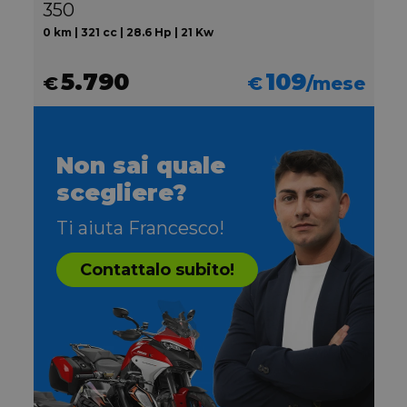
350
0 km | 321 cc | 28.6 Hp | 21 Kw
5.790
109
€
€
/mese
Non sai quale
scegliere?
Ti aiuta Francesco!
Contattalo subito!