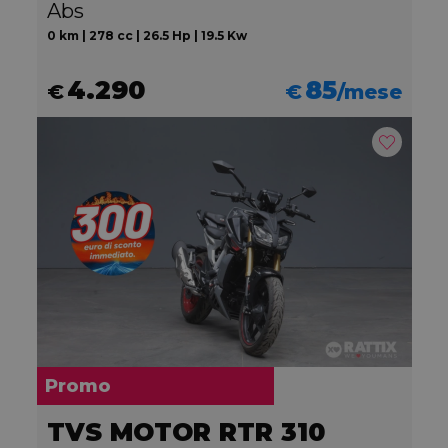
Abs
0 km | 278 cc | 26.5 Hp | 19.5 Kw
4.290
85
€
€
/mese
Promo
TVS MOTOR RTR 310