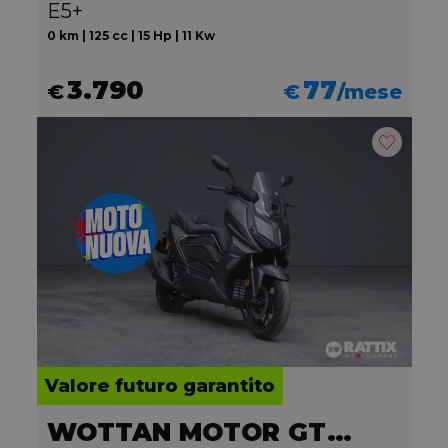
E5+
0 km | 125 cc | 15 Hp | 11 Kw
3.790
77
€
€
/mese
Valore futuro garantito
WOTTAN MOTOR GT2 300