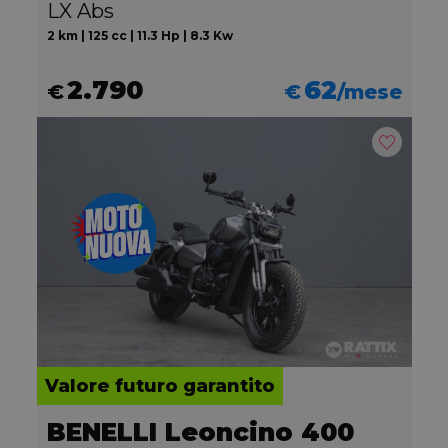
LX Abs
2 km | 125 cc | 11.3 Hp | 8.3 Kw
2.790
62
€
€
/mese
Valore futuro garantito
BENELLI Leoncino 400