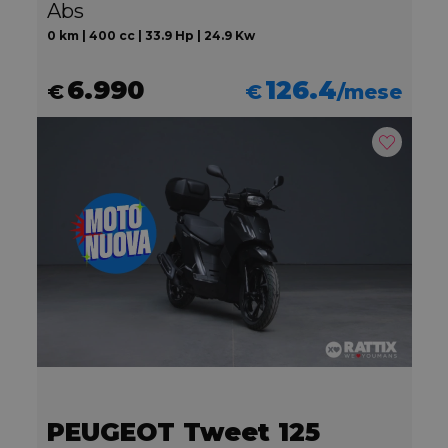
Abs
0 km | 400 cc | 33.9 Hp | 24.9 Kw
6.990
126.4
€
€
/mese
PEUGEOT Tweet 125