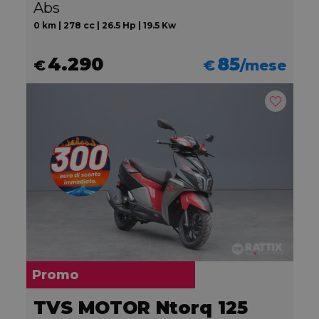
Abs
0 km | 278 cc | 26.5 Hp | 19.5 Kw
4.290
85
€
€
/mese
Promo
TVS MOTOR Ntorq 125