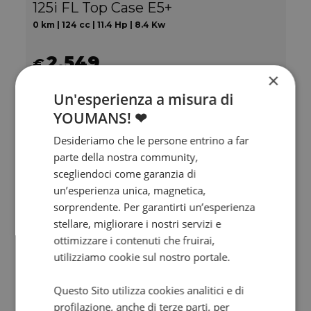
125i FL Top Case E5+
0 km | 124 cc | 11.4 Hp | 8.4 Kw
2.549
€
×
Un'esperienza a misura di
YOUMANS! ❤
Desideriamo che le persone entrino a far
parte della nostra community,
scegliendoci come garanzia di
un’esperienza unica, magnetica,
sorprendente. Per garantirti un’esperienza
stellare, migliorare i nostri servizi e
ottimizzare i contenuti che fruirai,
utilizziamo cookie sul nostro portale.
Valore futuro garantito
Questo Sito utilizza cookies analitici e di
ZONTES ZT 368 G
profilazione, anche di terze parti, per