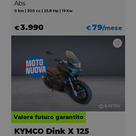
Abs
0 km | 300 cc | 25.8 Hp | 19 Kw
3.990
79
€
€
/mese
Valore futuro garantito
KYMCO Dink X 125