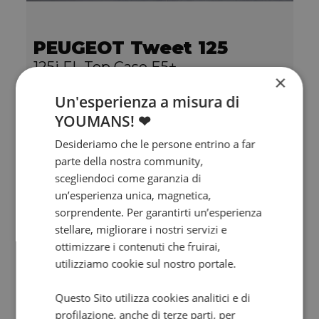
PEUGEOT Tweet 125
125i FL Top Case E5+
×
0 km | 124 cc | 11.4 Hp | 8.4 Kw
Un'esperienza a misura di
YOUMANS! ❤
2.549
€
Desideriamo che le persone entrino a far
parte della nostra community,
scegliendoci come garanzia di
un’esperienza unica, magnetica,
sorprendente. Per garantirti un’esperienza
stellare, migliorare i nostri servizi e
ottimizzare i contenuti che fruirai,
utilizziamo cookie sul nostro portale.
Questo Sito utilizza cookies analitici e di
profilazione, anche di terze parti, per