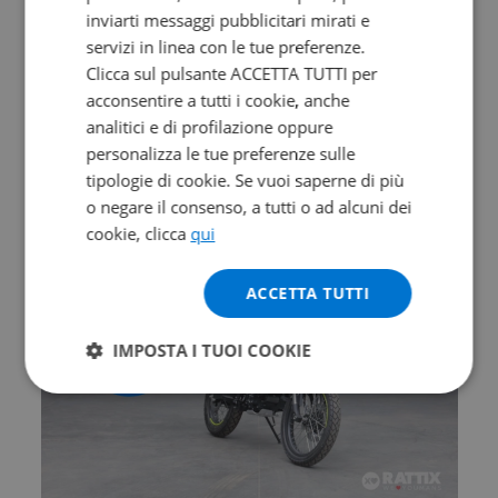
inviarti messaggi pubblicitari mirati e
Valore futuro garantito
servizi in linea con le tue preferenze.
ZONTES ZT 368 G
Clicca sul pulsante ACCETTA TUTTI per
acconsentire a tutti i cookie, anche
Abs my26
analitici e di profilazione oppure
0 km | 368 cc | 38.7 Hp | 28.5 Kw
personalizza le tue preferenze sulle
tipologie di cookie. Se vuoi saperne di più
6.690
122.8
€
€
/mese
o negare il consenso, a tutti o ad alcuni dei
cookie, clicca
qui
ACCETTA TUTTI
IMPOSTA I TUOI COOKIE