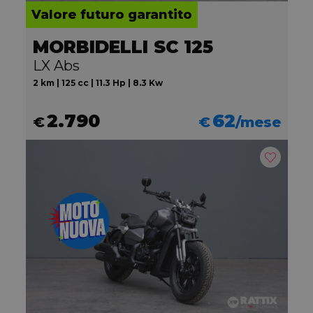
Valore futuro garantito
MORBIDELLI SC 125
LX Abs
2 km | 125 cc | 11.3 Hp | 8.3 Kw
2.790
62
€
€
/mese