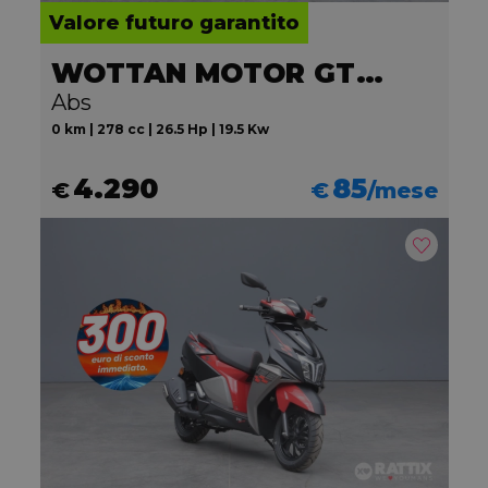
Valore futuro garantito
WOTTAN MOTOR GT2 300
Abs
0 km | 278 cc | 26.5 Hp | 19.5 Kw
4.290
85
€
€
/mese