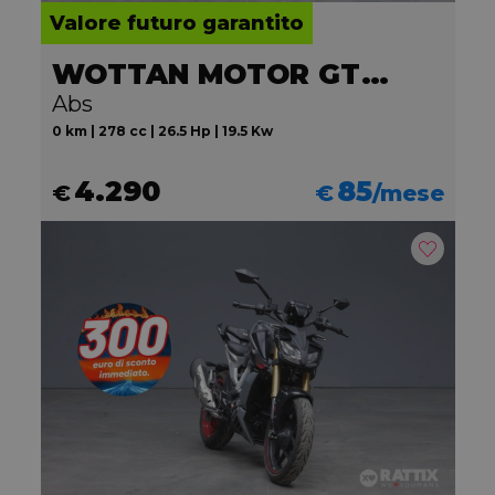
Valore futuro garantito
WOTTAN MOTOR GT2 300
Abs
0 km | 278 cc | 26.5 Hp | 19.5 Kw
4.290
85
€
€
/mese