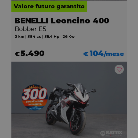
Valore futuro garantito
BENELLI Leoncino 400
Bobber E5
0 km | 384 cc | 35.4 Hp | 26 Kw
5.490
104
€
€
/mese