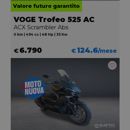
Valore futuro garantito
VOGE Trofeo 525 AC
ACX Scrambler Abs
0 km | 494 cc | 48 Hp | 35 Kw
6.790
124.6
€
€
/mese