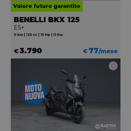
Valore futuro garantito
BENELLI BKX 125
E5+
0 km | 125 cc | 15 Hp | 11 Kw
3.790
77
€
€
/mese