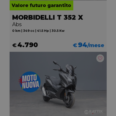
Valore futuro garantito
MORBIDELLI T 352 X
Abs
0 km | 349 cc | 41.5 Hp | 30.5 Kw
4.790
94
€
€
/mese