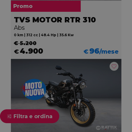
Promo
TVS MOTOR RTR 310
Abs
0 km | 312 cc | 48.4 Hp | 35.6 Kw
€ 5.200
4.900
96
€
€
/mese
Filtra e ordina