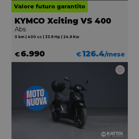
Valore futuro garantito
KYMCO Xciting VS 400
Abs
0 km | 400 cc | 33.9 Hp | 24.9 Kw
6.990
126.4
€
€
/mese