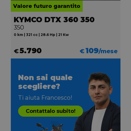
Valore futuro garantito
KYMCO DTX 360 350
350
0 km | 321 cc | 28.6 Hp | 21 Kw
5.790
109
€
€
/mese
Non sai quale
scegliere?
Ti aiuta Francesco!
Contattalo subito!