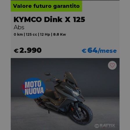
Valore futuro garantito
KYMCO Dink X 125
Abs
0 km | 125 cc | 12 Hp | 8.8 Kw
2.990
64
€
€
/mese