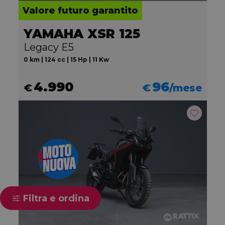
Valore futuro garantito
YAMAHA XSR 125
Legacy E5
0 km | 124 cc | 15 Hp | 11 Kw
4.990
96
€
€
/mese
Filtra e ordina