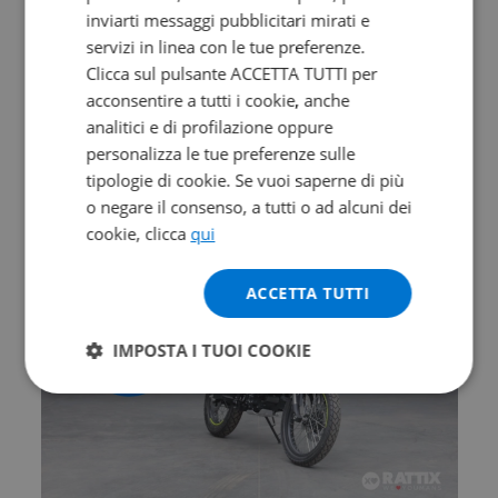
inviarti messaggi pubblicitari mirati e
Valore futuro garantito
servizi in linea con le tue preferenze.
ZONTES ZT 368 G
Clicca sul pulsante ACCETTA TUTTI per
acconsentire a tutti i cookie, anche
Abs my26
analitici e di profilazione oppure
0 km | 368 cc | 38.7 Hp | 28.5 Kw
personalizza le tue preferenze sulle
tipologie di cookie. Se vuoi saperne di più
6.690
122.8
€
€
/mese
o negare il consenso, a tutti o ad alcuni dei
cookie, clicca
qui
ACCETTA TUTTI
IMPOSTA I TUOI COOKIE