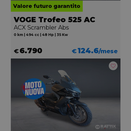
Valore futuro garantito
VOGE Trofeo 525 AC
ACX Scrambler Abs
0 km | 494 cc | 48 Hp | 35 Kw
6.790
124.6
€
€
/mese