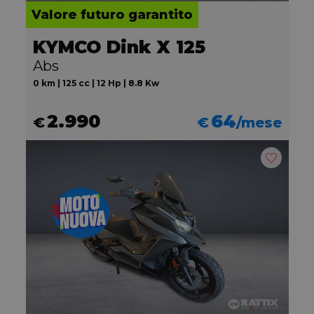
Valore futuro garantito
KYMCO Dink X 125
Abs
0 km | 125 cc | 12 Hp | 8.8 Kw
2.990
64
€
€
/mese