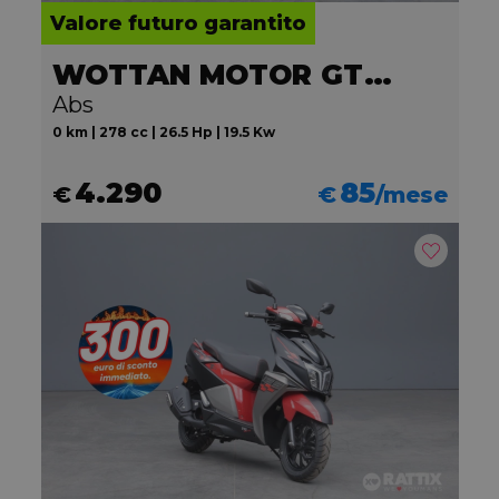
Valore futuro garantito
WOTTAN MOTOR GT2 300
Abs
0 km | 278 cc | 26.5 Hp | 19.5 Kw
4.290
85
€
€
/mese