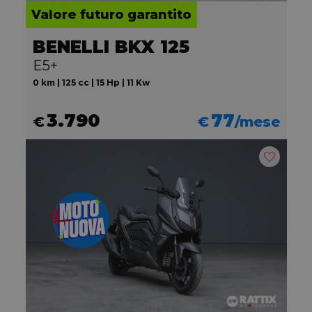
Valore futuro garantito
BENELLI BKX 125
E5+
0 km | 125 cc | 15 Hp | 11 Kw
3.790
77
€
€
/mese