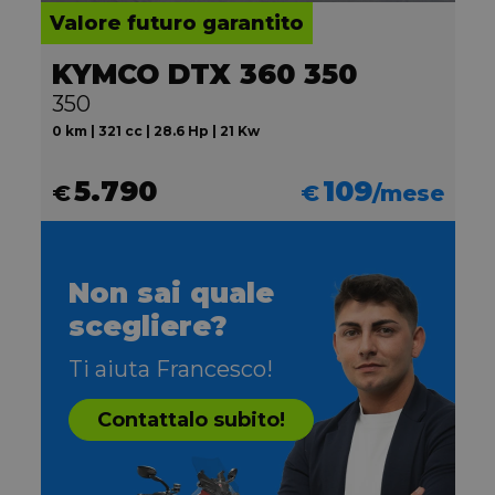
Valore futuro garantito
KYMCO DTX 360 350
350
0 km | 321 cc | 28.6 Hp | 21 Kw
5.790
109
€
€
/mese
Non sai quale
scegliere?
Ti aiuta Francesco!
Contattalo subito!