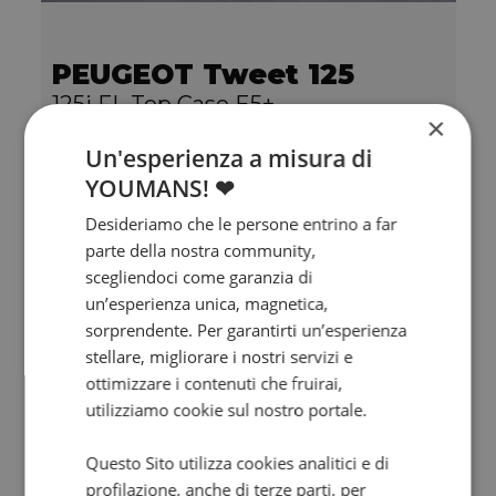
PEUGEOT Tweet 125
125i FL Top Case E5+
×
0 km | 124 cc | 11.4 Hp | 8.4 Kw
Un'esperienza a misura di
YOUMANS! ❤
2.549
€
Desideriamo che le persone entrino a far
parte della nostra community,
scegliendoci come garanzia di
un’esperienza unica, magnetica,
sorprendente. Per garantirti un’esperienza
stellare, migliorare i nostri servizi e
ottimizzare i contenuti che fruirai,
utilizziamo cookie sul nostro portale.
Questo Sito utilizza cookies analitici e di
profilazione, anche di terze parti, per