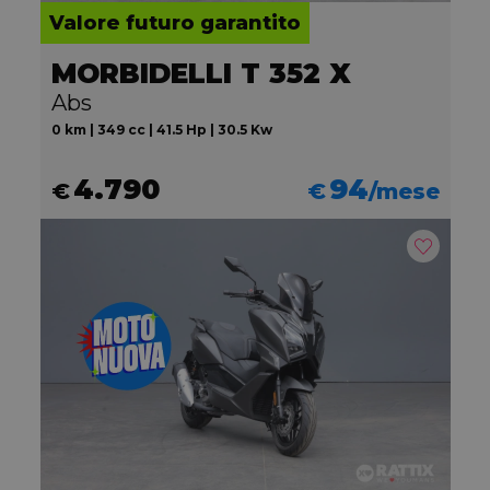
Valore futuro garantito
MORBIDELLI T 352 X
Abs
0 km | 349 cc | 41.5 Hp | 30.5 Kw
4.790
94
€
€
/mese