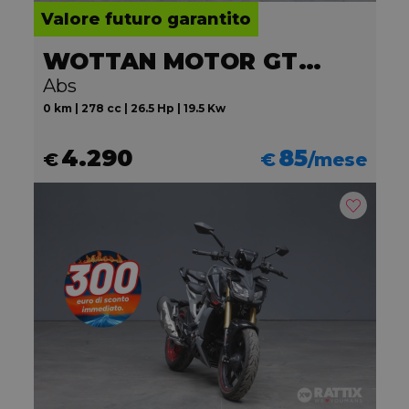
Valore futuro garantito
WOTTAN MOTOR GT2 300
Abs
0 km | 278 cc | 26.5 Hp | 19.5 Kw
4.290
85
€
€
/mese