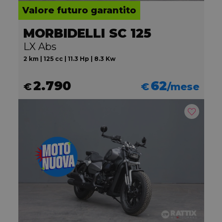
Valore futuro garantito
MORBIDELLI SC 125
LX Abs
2 km | 125 cc | 11.3 Hp | 8.3 Kw
2.790
62
€
€
/mese