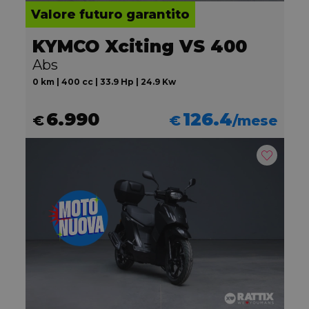
Valore futuro garantito
KYMCO Xciting VS 400
Abs
0 km | 400 cc | 33.9 Hp | 24.9 Kw
6.990
126.4
€
€
/mese