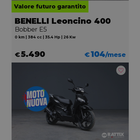
Valore futuro garantito
BENELLI Leoncino 400
Bobber E5
0 km | 384 cc | 35.4 Hp | 26 Kw
5.490
104
€
€
/mese