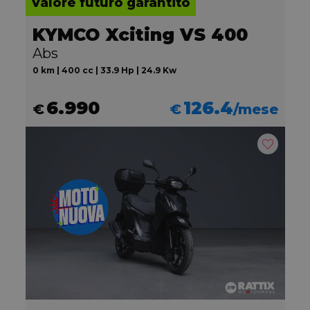
Valore futuro garantito
KYMCO Xciting VS 400
Abs
0 km | 400 cc | 33.9 Hp | 24.9 Kw
6.990
126.4
€
€
/mese