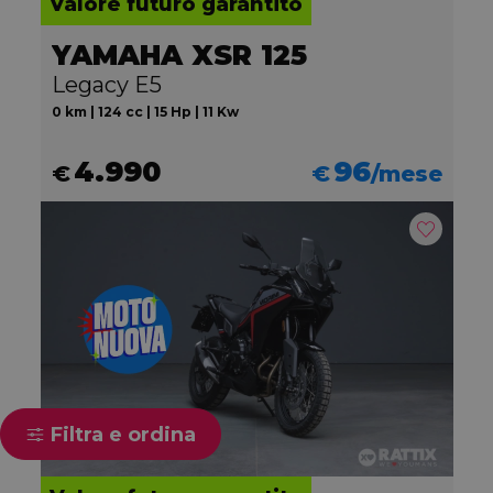
Valore futuro garantito
YAMAHA XSR 125
Legacy E5
0 km | 124 cc | 15 Hp | 11 Kw
4.990
96
€
€
/mese
Filtra e ordina