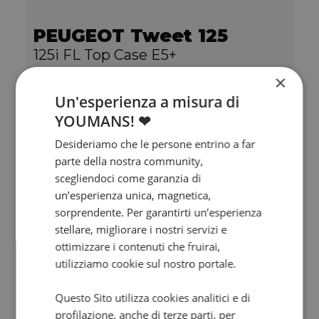
PEUGEOT Tweet 125
125i FL Top Case E5+
0 km | 124 cc | 11.4 Hp | 8.4 Kw
×
Un'esperienza a misura di
2.549
€
YOUMANS! ❤
Desideriamo che le persone entrino a far
parte della nostra community,
scegliendoci come garanzia di
un’esperienza unica, magnetica,
sorprendente. Per garantirti un’esperienza
stellare, migliorare i nostri servizi e
ottimizzare i contenuti che fruirai,
utilizziamo cookie sul nostro portale.
Questo Sito utilizza cookies analitici e di
profilazione, anche di terze parti, per