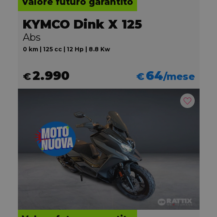
Valore futuro garantito
KYMCO Dink X 125
Abs
0 km | 125 cc | 12 Hp | 8.8 Kw
2.990
64
€
€
/mese