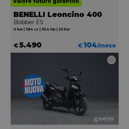
Valore futuro garantito
BENELLI Leoncino 400
Bobber E5
0 km | 384 cc | 35.4 Hp | 26 Kw
5.490
104
€
€
/mese