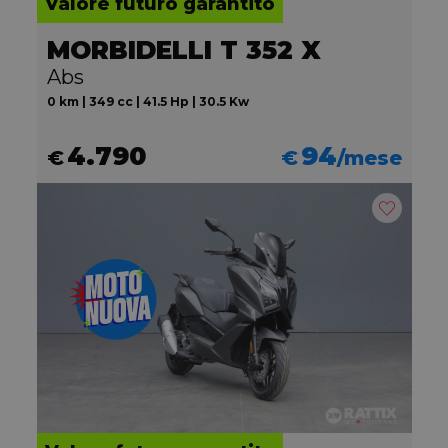
Valore futuro garantito
MORBIDELLI T 352 X
Abs
0 km | 349 cc | 41.5 Hp | 30.5 Kw
4.790
94
€
€
/mese