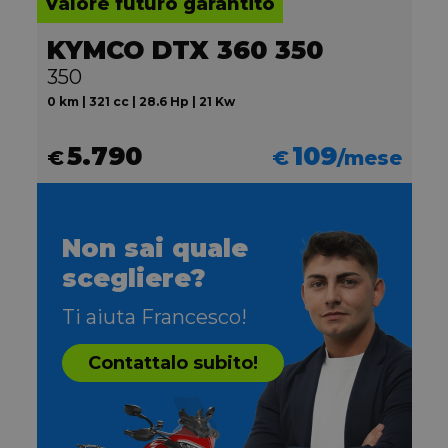
Valore futuro garantito
KYMCO DTX 360 350
350
0 km | 321 cc | 28.6 Hp | 21 Kw
5.790
109
€
€
/mese
Non sai quale
scegliere?
Ti aiuta Francesco!
Contattalo subito!