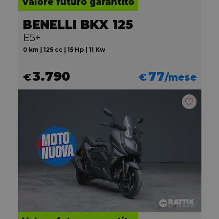
Valore futuro garantito
BENELLI BKX 125
E5+
0 km | 125 cc | 15 Hp | 11 Kw
3.790
77
€
€
/mese