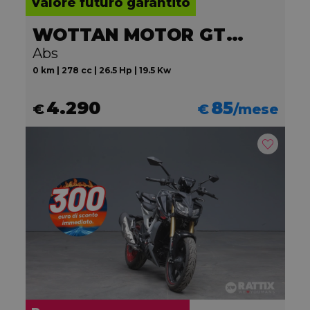
Valore futuro garantito
WOTTAN MOTOR GT2 300
Abs
0 km | 278 cc | 26.5 Hp | 19.5 Kw
4.290
85
€
€
/mese