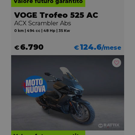
Valore futuro garantito
VOGE Trofeo 525 AC
ACX Scrambler Abs
0 km | 494 cc | 48 Hp | 35 Kw
6.790
124.6
€
€
/mese