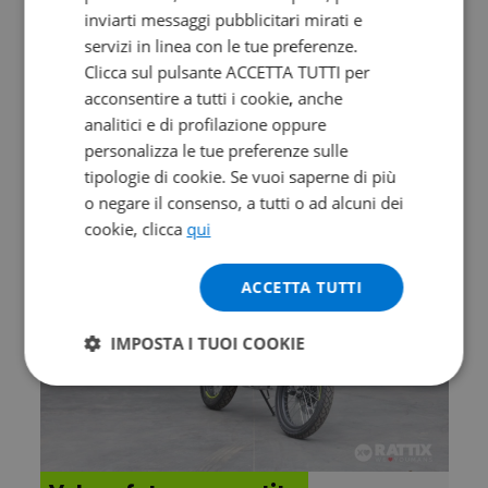
Valore futuro garantito
inviarti messaggi pubblicitari mirati e
servizi in linea con le tue preferenze.
ZONTES ZT 368 G
Clicca sul pulsante ACCETTA TUTTI per
Abs my26
acconsentire a tutti i cookie, anche
0 km | 368 cc | 38.7 Hp | 28.5 Kw
analitici e di profilazione oppure
personalizza le tue preferenze sulle
6.690
122.8
€
€
/mese
tipologie di cookie. Se vuoi saperne di più
o negare il consenso, a tutti o ad alcuni dei
cookie, clicca
qui
ACCETTA TUTTI
IMPOSTA I TUOI COOKIE