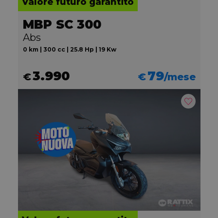
Valore futuro garantito
MBP SC 300
Abs
0 km | 300 cc | 25.8 Hp | 19 Kw
3.990
79
€
€
/mese