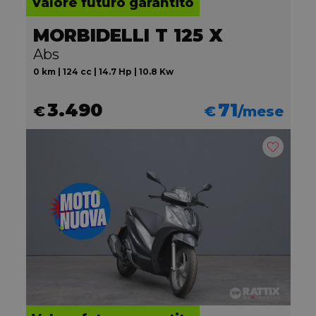
Valore futuro garantito
MORBIDELLI T 125 X
Abs
0 km | 124 cc | 14.7 Hp | 10.8 Kw
3.490
71
€
€
/mese