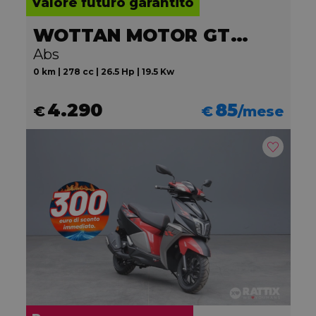
Valore futuro garantito
WOTTAN MOTOR GT2 300
Abs
0 km | 278 cc | 26.5 Hp | 19.5 Kw
4.290
85
€
€
/mese