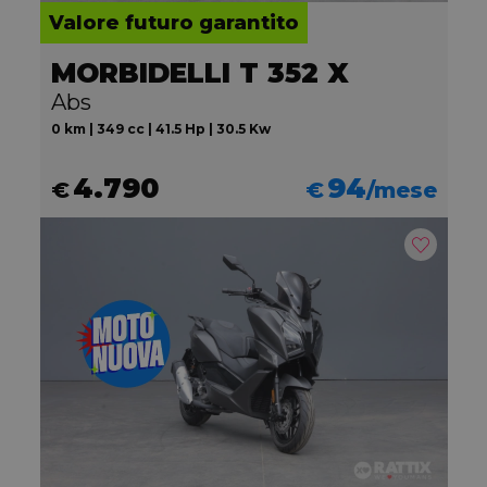
Valore futuro garantito
MORBIDELLI T 352 X
Abs
0 km | 349 cc | 41.5 Hp | 30.5 Kw
4.790
94
€
€
/mese