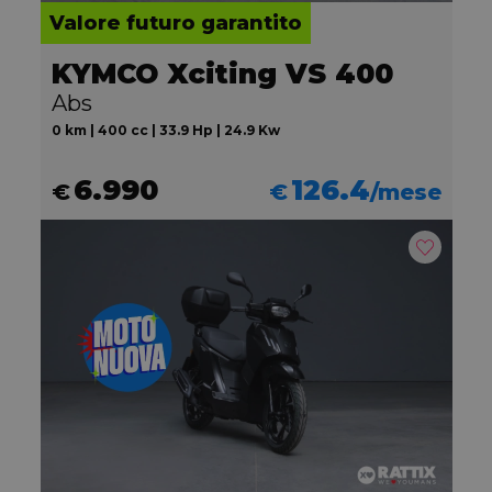
Valore futuro garantito
KYMCO Xciting VS 400
Abs
0 km | 400 cc | 33.9 Hp | 24.9 Kw
6.990
126.4
€
€
/mese