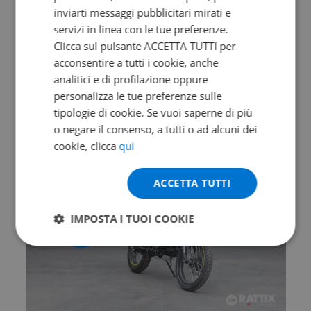
inviarti messaggi pubblicitari mirati e
Valore futuro garantito
servizi in linea con le tue preferenze.
ZONTES ZT 368 G
Clicca sul pulsante ACCETTA TUTTI per
acconsentire a tutti i cookie, anche
Abs my26
analitici e di profilazione oppure
0 km | 368 cc | 38.7 Hp | 28.5 Kw
personalizza le tue preferenze sulle
tipologie di cookie. Se vuoi saperne di più
6.690
122.8
€
€
/mese
o negare il consenso, a tutti o ad alcuni dei
cookie, clicca
qui
ACCETTA TUTTI
IMPOSTA I TUOI COOKIE