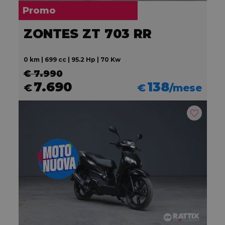
Promo
ZONTES ZT 703 RR
0 km | 699 cc | 95.2 Hp | 70 Kw
€ 7.990
7.690
138
€
€
/mese