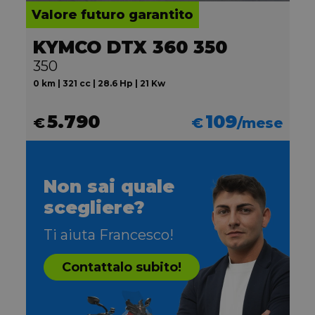
Valore futuro garantito
KYMCO DTX 360 350
350
0 km | 321 cc | 28.6 Hp | 21 Kw
5.790
109
€
€
/mese
Non sai quale
scegliere?
Ti aiuta Francesco!
Contattalo subito!