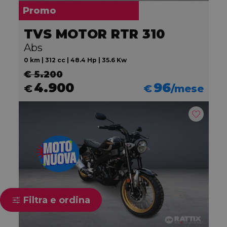
Promo
TVS MOTOR RTR 310
Abs
0 km | 312 cc | 48.4 Hp | 35.6 Kw
€ 5.200
4.900
96
€
€
/mese
Filtra e ordina