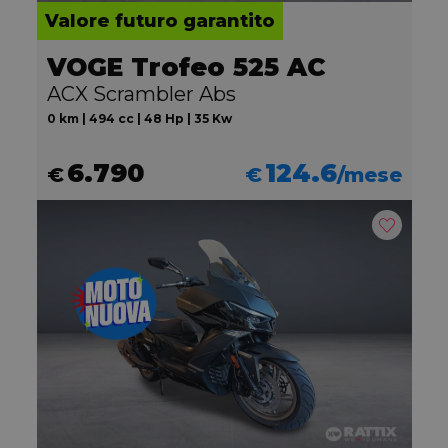
Valore futuro garantito
VOGE Trofeo 525 AC
ACX Scrambler Abs
0 km | 494 cc | 48 Hp | 35 Kw
6.790
124.6
€
€
/mese