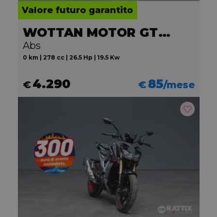
Valore futuro garantito
WOTTAN MOTOR GT2 300
Abs
0 km | 278 cc | 26.5 Hp | 19.5 Kw
4.290
85
€
€
/mese