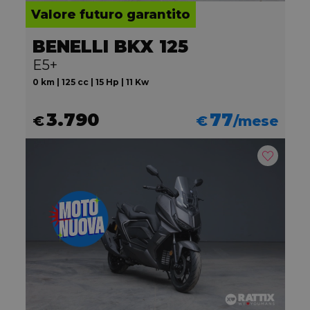
Valore futuro garantito
BENELLI BKX 125
E5+
0 km | 125 cc | 15 Hp | 11 Kw
3.790
77
€
€
/mese