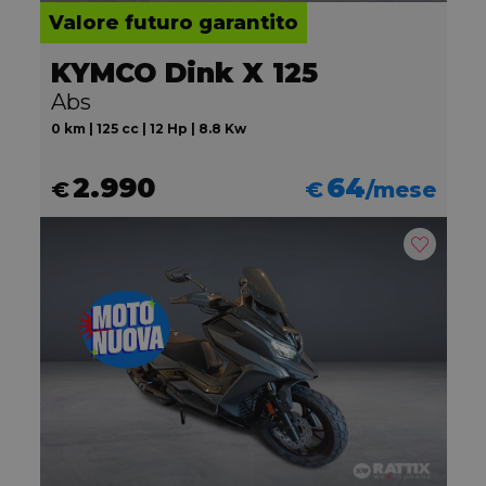
Valore futuro garantito
KYMCO Dink X 125
Abs
0 km | 125 cc | 12 Hp | 8.8 Kw
2.990
64
€
€
/mese