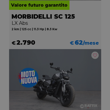
Valore futuro garantito
MORBIDELLI SC 125
LX Abs
2 km | 125 cc | 11.3 Hp | 8.3 Kw
2.790
62
€
€
/mese