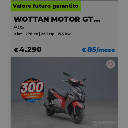
Valore futuro garantito
WOTTAN MOTOR GT2 300
Abs
0 km | 278 cc | 26.5 Hp | 19.5 Kw
4.290
85
€
€
/mese