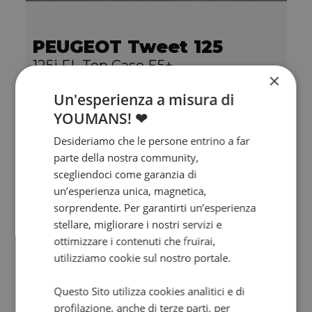
PEUGEOT Tweet 125
125i FL Top Case E5+
×
0 km | 124 cc | 11.4 Hp | 8.4 Kw
Un'esperienza a misura di
YOUMANS! ❤
2.549
€
Desideriamo che le persone entrino a far
parte della nostra community,
scegliendoci come garanzia di
un’esperienza unica, magnetica,
sorprendente. Per garantirti un’esperienza
stellare, migliorare i nostri servizi e
ottimizzare i contenuti che fruirai,
utilizziamo cookie sul nostro portale.
Questo Sito utilizza cookies analitici e di
profilazione, anche di terze parti, per