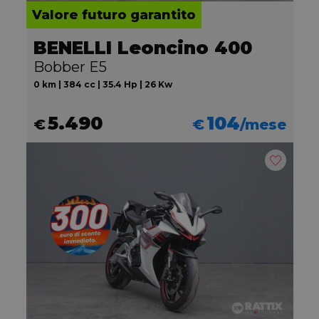
Valore futuro garantito
BENELLI Leoncino 400
Bobber E5
0 km | 384 cc | 35.4 Hp | 26 Kw
5.490
104
€
€
/mese