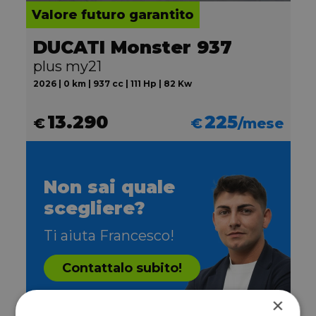
Valore futuro garantito
DUCATI Monster 937
plus my21
2026 | 0 km | 937 cc | 111 Hp | 82 Kw
13.290
225
€
€
/mese
Non sai quale
scegliere?
Ti aiuta Francesco!
Contattalo subito!
×