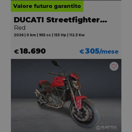
Valore futuro garantito
DUCATI Streetfighter V2
Red
2026 | 0 km | 955 cc | 153 Hp | 112.3 Kw
18.690
305
€
€
/mese