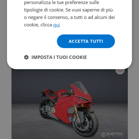
personalizza le tue preferenze sulle
Valore futuro garantito
tipologie di cookie. Se vuoi saperne di più
o negare il consenso, a tutti o ad alcuni dei
DUCATI Hypermotard V2
cookie, clicca
qui
890
2026 | 0 km | 890 cc | 120.4 Hp | 88.5 Kw
ACCETTA TUTTI
15.590
257
€
€
/mese
IMPOSTA I TUOI COOKIE