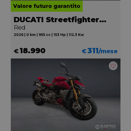
Valore futuro garantito
DUCATI Streetfighter V2
Red
2026 | 0 km | 955 cc | 153 Hp | 112.3 Kw
18.990
311
€
€
/mese