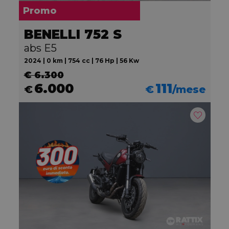
Promo
BENELLI 752 S
abs E5
2024 | 0 km | 754 cc | 76 Hp | 56 Kw
€ 6.300
6.000
111
€
€
/mese