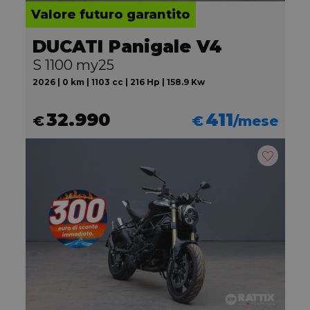
Valore futuro garantito
DUCATI Panigale V4
S 1100 my25
2026 | 0 km | 1103 cc | 216 Hp | 158.9 Kw
32.990
411
€
€
/mese