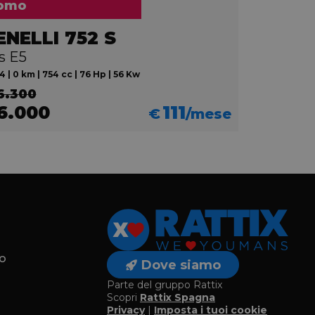
omo
ENELLI 752 S
s E5
 | 0 km | 754 cc | 76 Hp | 56 Kw
6.300
6.000
111
€
/mese
o
Dove siamo
Parte del gruppo Rattix
Scopri
Rattix Spagna
Privacy
|
Imposta i tuoi cookie