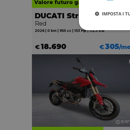
Valore futuro garantito
IMPOSTA I T
DUCATI Streetfighter V2
Red
2026 | 0 km | 955 cc | 153 Hp | 112.3 Kw
18.690
305
€
€
/m