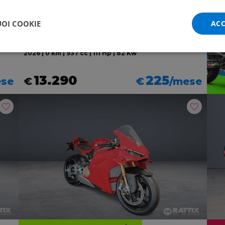
Valore futuro garantito
UOI COOKIE
ACC
DUCATI Monster 937
plus my21
2026 | 0 km | 937 cc | 111 Hp | 82 Kw
13.290
225
ese
€
€
/mese