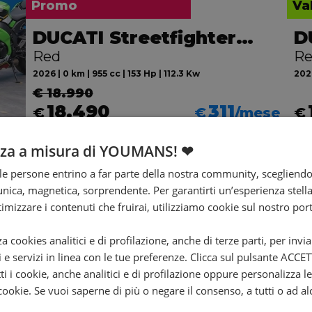
Promo
Va
DUCATI Streetfighter V2
Red
R
2026 | 0 km | 955 cc | 153 Hp | 112.3 Kw
2026
€ 18.990
18.490
311
€
€
/mese
€
nza a misura di YOUMANS! ❤
e persone entrino a far parte della nostra community, scegliend
nica, magnetica, sorprendente. Per garantirti un’esperienza stella
ttimizzare i contenuti che fruirai, utilizziamo cookie sul nostro port
T
za cookies analitici e di profilazione, anche di terze parti, per invi
i e servizi in linea con le tue preferenze. Clicca sul pulsante ACC
ti i cookie, anche analitici e di profilazione oppure personalizza l
 cookie. Se vuoi saperne di più o negare il consenso, a tutti o ad al