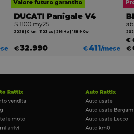
Valore futuro garantito
Pr
DUCATI Panigale V4
B
S 1100 my25
ab
2026 | 0 km | 1103 cc | 216 Hp | 158.9 Kw
2024
€ 
32.990
411
ese
€
€
/mese
€
to Rattix
Auto Rattix
to vendita
Auto usate
og
Auto usate Bergam
te le moto
Auto usate Lecco
imi arrivi
Auto km0