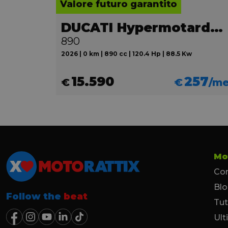
Valore futuro garantito
DUCATI Hypermotard V2
890
2026 | 0 km | 890 cc | 120.4 Hp | 88.5 Kw
15.590
257
€
€
/m
Mo
Con
Bl
Follow the
beat
Tut
Ult