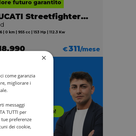
lore futuro garantito
DUCATI Streetfighter V2
ed
 | 0 km | 955 cc | 153 Hp | 112.3 Kw
18.990
311
€
/mese
×
Non sai quale
oci come garanzia
re, migliorare i
scegliere?
ale.
i aiuta Francesco!
arti messaggi
Contattalo subito!
ETTA TUTTI per
e tue preferenze
cuni dei cookie,