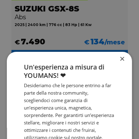
SUZUKI GSX-8S
Abs
2025 | 2400 km | 776 cc | 83 Hp | 61 Kw
7.490
134
€
€
/mese
×
Un'esperienza a misura di
Non sai quale
YOUMANS! ❤
scegliere?
Desideriamo che le persone entrino a far
Ti aiuta Francesco!
parte della nostra community,
scegliendoci come garanzia di
Contattalo subito!
un’esperienza unica, magnetica,
sorprendente. Per garantirti un’esperienza
stellare, migliorare i nostri servizi e
ottimizzare i contenuti che fruirai,
utilizziamo cookie sul nostro portale.