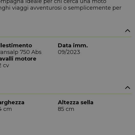
 compagna ideale per chi cerca una moto
 lunghi viaggi avventurosi o semplicemente per
llestimento
Data imm.
ransalp 750 Abs
09/2023
avalli motore
2 cv
arghezza
Altezza sella
4 cm
85 cm