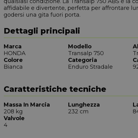
qualsiasi condizione. La Transalp 750 ABS è la
affidabile e divertente, perfetta per affrontare
godersi una gita fuori porta.
Dettagli principali
Marca
Modello
A
HONDA
Transalp 750
T
Colore
Categoria
C
Bianca
Enduro Stradale
9
Caratteristiche tecniche
Massa In Marcia
Lunghezza
L
208 kg
232 cm
8
Valvole
4