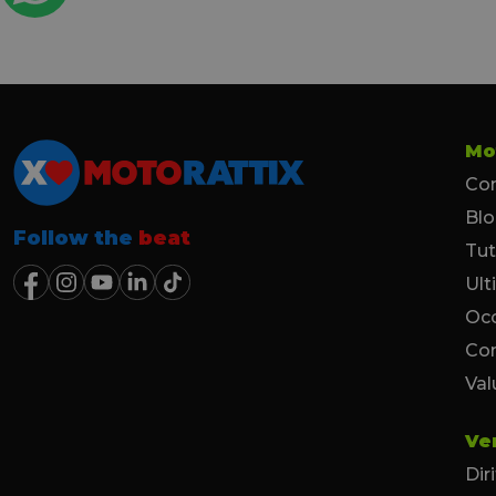
Mo
Con
Bl
Follow the
beat
Tut
Ult
Occ
Co
Val
Ve
Dir