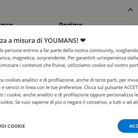
arce
Regime
9500
otenza
Avviamento
nza a misura di YOUMANS! ❤
7,5 kw
Elettrico
e persone entrino a far parte della nostra community, scegliend
nica, magnetica, sorprendente. Per garantirti un’esperienza stella
ttimizzare i contenuti che fruirai, utilizziamo cookie sul nostro port
za cookies analitici e di profilazione, anche di terze parti, per invi
i e servizi in linea con le tue preferenze. Clicca sul pulsante ACC
ti i cookie, anche analitici e di profilazione oppure personalizza l
 cookie. Se vuoi saperne di più o negare il consenso, a tutti o ad al
UOI COOKIE
ACC