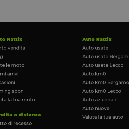
to Rattix
Auto Rattix
to vendita
Auto usate
og
Auto usate Bergam
te le moto
Auto usate Lecco
imi arrivi
Auto km0
asioni
Auto km0 Bergam
ming soon
Auto km0 Lecco
uta la tua moto
Auto aziendali
Auto nuove
ndita a distanza
Valuta la tua auto
itto di recesso