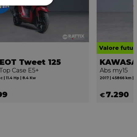
Valore futur
EOT Tweet 125
 Top Case E5+
Abs my15
c | 11.4 Hp | 8.4 Kw
2017 | 45866 km | 1
99
7.290
€