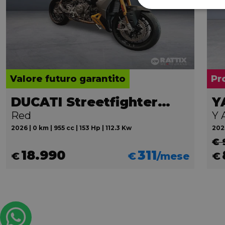
Valore futuro garantito
Pr
DUCATI Streetfighter V2
Y
Red
Y 
2026 | 0 km | 955 cc | 153 Hp | 112.3 Kw
2025
€ 
18.990
311
€
€
/mese
€