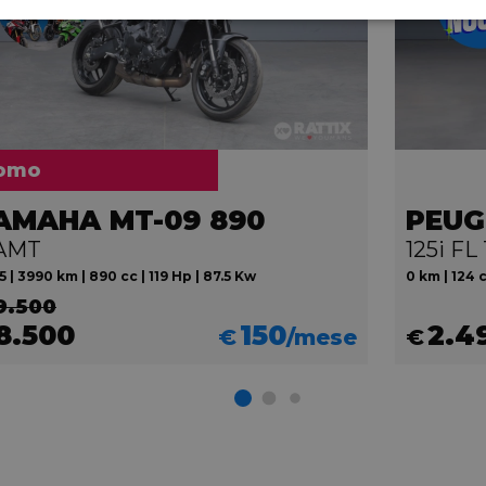
omo
AMAHA MT-09 890
PEUG
AMT
125i FL
 | 3990 km | 890 cc | 119 Hp | 87.5 Kw
0 km | 124 c
9.500
8.500
150
2.4
€
/mese
€