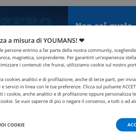
Non sai quale
scegliere?
nza a misura di YOUMANS! ❤
Ti aiuta Francesco!
e persone entrino a far parte della nostra community, scegliend
nica, magnetica, sorprendente. Per garantirti un’esperienza stella
Contattalo subito!
ttimizzare i contenuti che fruirai, utilizziamo cookie sul nostro port
za cookies analitici e di profilazione, anche di terze parti, per invi
i e servizi in linea con le tue preferenze. Clicca sul pulsante ACC
ti i cookie, anche analitici e di profilazione oppure personalizza l
 cookie. Se vuoi saperne di più o negare il consenso, a tutti o ad al
UOI COOKIE
ACC