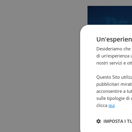
Un'esperie
Desideriamo che l
di un’esperienza u
nostri servizi e o
Questo Sito utiliz
pubblicitari mirat
acconsentire a tut
sulle tipologie di
clicca
qui
IMPOSTA I T