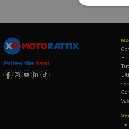
Mo
Con
Bl
Follow the
beat
Tut
Ult
Occ
Co
Val
Ve
Dir