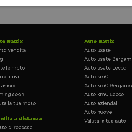
to Rattix
Auto Rattix
to vendita
Auto usate
og
Auto usate Bergam
te le moto
Auto usate Lecco
imi arrivi
Auto km0
asioni
Auto km0 Bergam
ming soon
Auto km0 Lecco
uta la tua moto
Auto aziendali
Auto nuove
ndita a distanza
Valuta la tua auto
itto di recesso