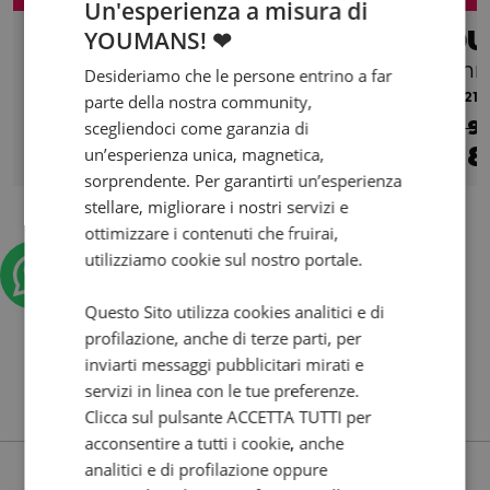
Un'esperienza a misura di
DUCATI Multistrada V4
DU
YOUMANS! ❤
1160 Rally Matt Black&Brushed Aluminium Full Adventure my23
Ann
Desideriamo che le persone entrino a far
2023 | 21451 km | 1158 cc | 170 Hp | 125 Kw
2021 |
parte della nostra community,
€ 19.500
€ 9
scegliendoci come garanzia di
18.500
303
8
un’esperienza unica, magnetica,
€
€
/mese
€
sorprendente. Per garantirti un’esperienza
stellare, migliorare i nostri servizi e
ottimizzare i contenuti che fruirai,
utilizziamo cookie sul nostro portale.
Questo Sito utilizza cookies analitici e di
profilazione, anche di terze parti, per
inviarti messaggi pubblicitari mirati e
servizi in linea con le tue preferenze.
Clicca sul pulsante ACCETTA TUTTI per
acconsentire a tutti i cookie, anche
analitici e di profilazione oppure