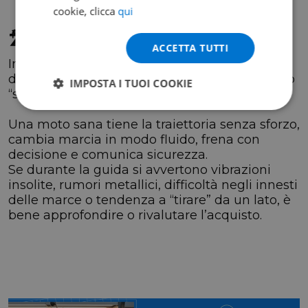
cookie, clicca
qui
🛣️ Prova su strada
ACCETTA TUTTI
Inutile dire che questa prova è il momento
decisivo… in pochi minuti si capisce se la moto
IMPOSTA I TUOI COOKIE
“sta insieme” oppure no.
Una moto sana tiene la traiettoria senza sforzo,
cambia marcia in modo fluido, frena con
decisione e comunica sicurezza.
Se durante la guida si avvertono vibrazioni
insolite, rumori metallici, difficoltà negli innesti
delle marce o tendenza a “tirare” da un lato, è
bene approfondire o rivalutare l’acquisto.