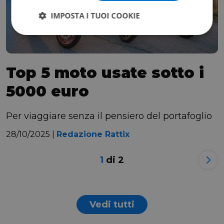
IMPOSTA I TUOI COOKIE
Top 5 moto usate sotto i
5000 euro
Per viaggiare senza il pensiero del portafoglio
28/10/2025 |
Redazione Rattix
1
di
2
Vedi tutti