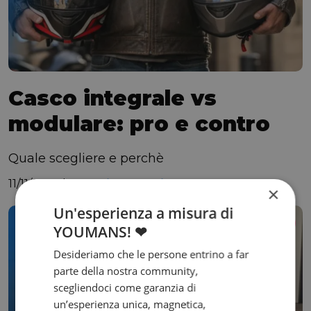
Casco integrale vs
modulare: pro e contro
Quale scegliere e perchè
11/11/2025 |
Redazione Rattix
×
Un'esperienza a misura di
Guida all'acquisto
YOUMANS! ❤
Desideriamo che le persone entrino a far
parte della nostra community,
scegliendoci come garanzia di
un’esperienza unica, magnetica,