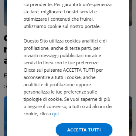
sorprendente. Per garantirti un’esperienza
stellare, migliorare i nostri servizi e
ottimizzare i contenuti che fruirai,
utilizziamo cookie sul nostro portale.
Come controllare una
Questo Sito utilizza cookies analitici e di
moto usata prima di
profilazione, anche di terze parti, per
inviarti messaggi pubblicitari mirati e
acquistarla
servizi in linea con le tue preferenze.
Clicca sul pulsante ACCETTA TUTTI per
E come farlo al meglio
acconsentire a tutti i cookie, anche
analitici e di profilazione oppure
08/11/2025 |
Redazione Rattix
personalizza le tue preferenze sulle
tipologie di cookie. Se vuoi saperne di più
Guida all'acquisto
o negare il consenso, a tutti o ad alcuni dei
cookie, clicca
qui
ACCETTA TUTTI