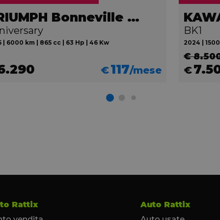
TRIUMPH Bonneville 865 T100
KAWA
niversary
BK1
 | 6000 km | 865 cc | 63 Hp | 46 Kw
2024 | 1500
€ 8.50
6.290
117
7.5
€
/mese
€
to Rattix
Auto Rattix
to vendita
Auto usate