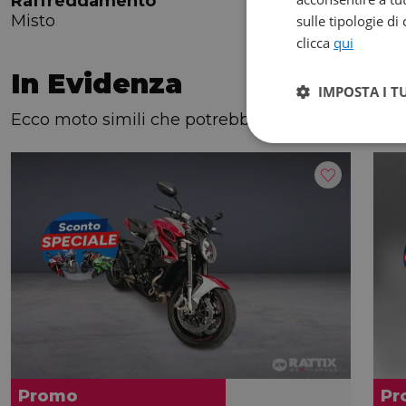
Raffreddamento
Misto
sulle tipologie di
clicca
qui
In Evidenza
IMPOSTA I T
Ecco moto simili che potrebbero interessarti!
Promo
Pr