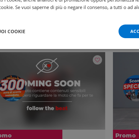
 cookie. Se vuoi saperne di più o negare il consenso, a tutti o ad al
UOI COOKIE
ACC
omo
Promo