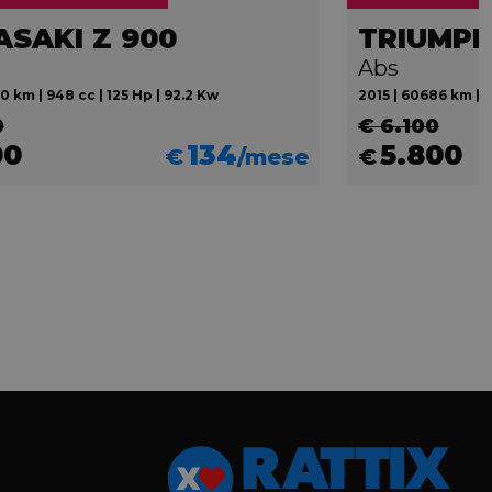
SAKI Z 900
Abs
0 km | 948 cc | 125 Hp | 92.2 Kw
2015 | 60686 km | 1
0
€ 6.100
00
134
5.800
€
/mese
€