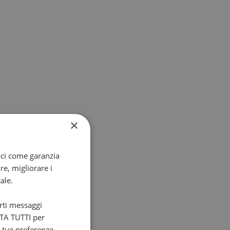
×
oci come garanzia
re, migliorare i
ale.
arti messaggi
ETTA TUTTI per
e tue preferenze