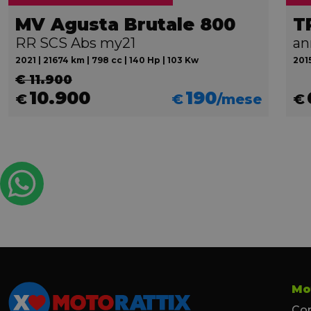
MV Agusta Brutale 800
RR SCS Abs my21
an
2021 | 21674 km | 798 cc | 140 Hp | 103 Kw
2015
€ 11.900
10.900
190
€
€
/mese
€
Mo
Con