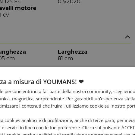
N 125 E4
03/2020
avalli motore
,1 cv
unghezza
Larghezza
05 cm
81 cm
nza a misura di YOUMANS! ❤
e persone entrino a far parte della nostra community, scegliend
nica, magnetica, sorprendente. Per garantirti un’esperienza stella
ttimizzare i contenuti che fruirai, utilizziamo cookie sul nostro port
arce
Regime
9500
za cookies analitici e di profilazione, anche di terze parti, per invi
otenza
Avviamento
i e servizi in linea con le tue preferenze. Clicca sul pulsante ACC
,2 kw
Elettrico
ti i cookie, anche analitici e di profilazione oppure personalizza l