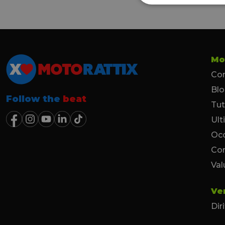
Mo
Con
Bl
Follow the
beat
Tut
Ult
Occ
Co
Val
Ve
Dir