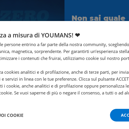
Non sai quale
scegliere?
nza a misura di YOUMANS! ❤
Ti aiuta Francesco!
e persone entrino a far parte della nostra community, scegliend
Contattalo subito!
nica, magnetica, sorprendente. Per garantirti un’esperienza stella
ttimizzare i contenuti che fruirai, utilizziamo cookie sul nostro port
za cookies analitici e di profilazione, anche di terze parti, per invi
i e servizi in linea con le tue preferenze. Clicca sul pulsante ACC
ti i cookie, anche analitici e di profilazione oppure personalizza l
 cookie. Se vuoi saperne di più o negare il consenso, a tutti o ad al
UOI COOKIE
ACC