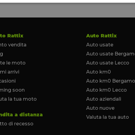
to Rattix
Auto Rattix
to vendita
Auto usate
og
Auto usate Bergam
te le moto
Auto usate Lecco
imi arrivi
Auto km0
asioni
Auto km0 Bergam
ming soon
Auto km0 Lecco
uta la tua moto
Auto aziendali
Auto nuove
ndita a distanza
Valuta la tua auto
itto di recesso