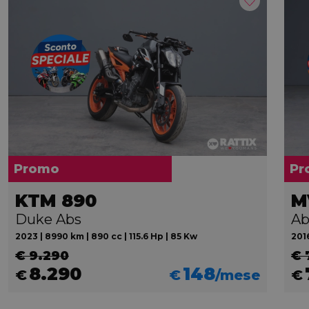
Promo
Pr
KTM 890
Duke Abs
Ab
2023 | 8990 km | 890 cc | 115.6 Hp | 85 Kw
2016
€ 9.290
€ 
8.290
148
€
€
/mese
€