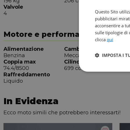
196 kg
206 cm
7
Valvole
Questo Sito utiliz
4
pubblicitari mirat
acconsentire a tut
sulle tipologie di
Motore e performance
clicca
qui
Alimentazione
Cambio
M
IMPOSTA I T
Benzina
Meccanico
6
Coppia max
Cilindrata
P
74.4/8500
699 cc
7
Raffreddamento
Liquido
In Evidenza
Ecco moto simili che potrebbero interessarti!