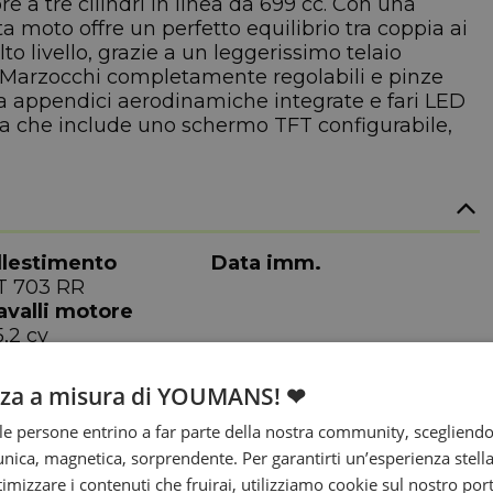
e a tre cilindri in linea da 699 cc. Con una
a moto offre un perfetto equilibrio tra coppia ai
lto livello, grazie a un leggerissimo telaio
i Marzocchi completamente regolabili e pinze
 da appendici aerodinamiche integrate e fari LED
ica che include uno schermo TFT configurabile,
llestimento
Data imm.
T 703 RR
avalli motore
,2 cv
nza a misura di YOUMANS! ❤
e persone entrino a far parte della nostra community, scegliend
nica, magnetica, sorprendente. Per garantirti un’esperienza stella
arghezza
Altezza sella
ttimizzare i contenuti che fruirai, utilizziamo cookie sul nostro port