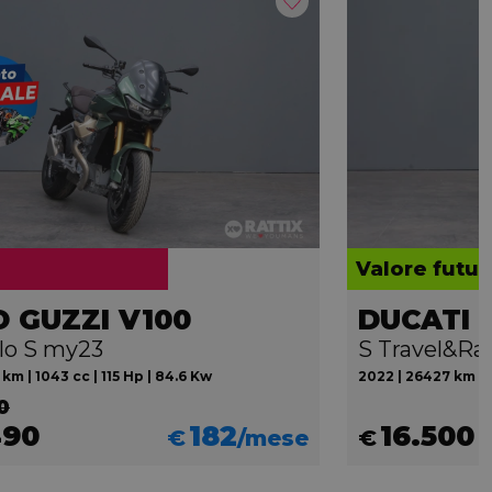
Valore futur
 GUZZI V100
lo S my23
S Travel&Ra
 km | 1043 cc | 115 Hp | 84.6 Kw
2022 | 26427 km | 1
0
490
182
16.500
€
/mese
€