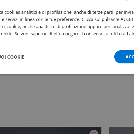
5 cm
82 cm
za cookies analitici e di profilazione, anche di terze parti, per invi
i e servizi in linea con le tue preferenze. Clicca sul pulsante ACC
ti i cookie, anche analitici e di profilazione oppure personalizza l
 cookie. Se vuoi saperne di più o negare il consenso, a tutti o ad al
arce
Regime
UOI COOKIE
ACC
11500
otenza
Avviamento
0 kw
Elettrico