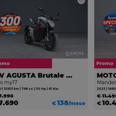
omo
Promo
MV AGUSTA Brutale 800
MOTO
s my17
Mandel
 | 35931 km | 798 cc | 110 Hp | 81 Kw
2023 | 1885
7.990
€ 11.49
7.690
138
10.
€
/mese
€