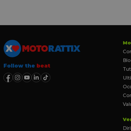
Mo
Con
Bl
Follow the
beat
Tut
Ult
Occ
Co
Val
Ve
Dir