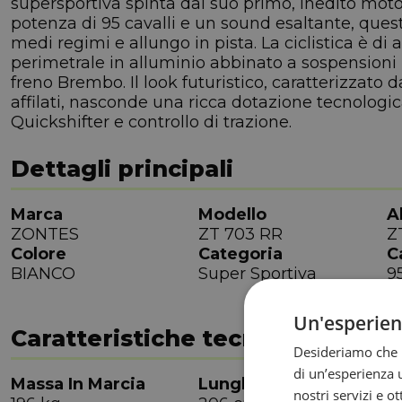
supersportiva spinta dal suo primo, inedito motor
potenza di 95 cavalli e un sound esaltante, quest
medi regimi e allungo in pista. La ciclistica è di a
perimetrale in alluminio abbinato a sospension
freno Brembo. Il look futuristico, caratterizzato
affilati, nasconde una ricca dotazione tecnolog
Quickshifter e controllo di trazione.
Dettagli principali
Marca
Modello
A
ZONTES
ZT 703 RR
Z
Colore
Categoria
C
BIANCO
Super Sportiva
95
Un'esperie
Caratteristiche tecniche
Desideriamo che l
di un’esperienza u
Massa In Marcia
Lunghezza
L
nostri servizi e o