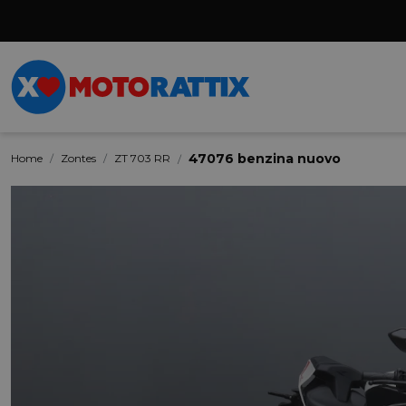
47076 benzina nuovo
Home
Zontes
ZT 703 RR