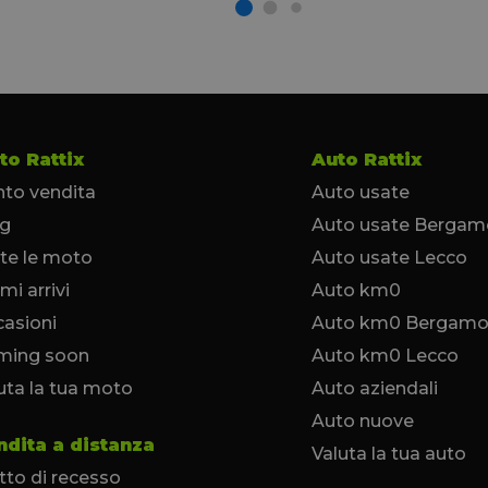
to Rattix
Auto Rattix
to vendita
Auto usate
og
Auto usate Bergam
te le moto
Auto usate Lecco
imi arrivi
Auto km0
asioni
Auto km0 Bergam
ming soon
Auto km0 Lecco
uta la tua moto
Auto aziendali
Auto nuove
ndita a distanza
Valuta la tua auto
itto di recesso