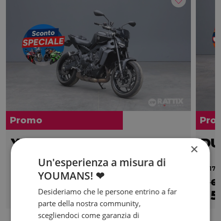
Promo
Pro
YAMAHA MT-09 890
×
Y AMT
Un'esperienza a misura di
2025 | 3990 km | 890 cc | 119 Hp | 87.5 Kw
2017 |
YOUMANS! ❤
€ 9.500
€ 6
Desideriamo che le persone entrino a far
8.500
150
5
€
€
/mese
€
parte della nostra community,
scegliendoci come garanzia di