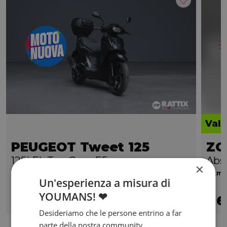
Valo
PEUGEOT Tweet 125
ZO
125i FL Top Case E5+
Abs
×
0 km | 124 cc | 11.4 Hp | 8.4 Kw
0 km |
Un'esperienza a misura di
YOUMANS! ❤
2.549
6
€
€
Desideriamo che le persone entrino a far
parte della nostra community,