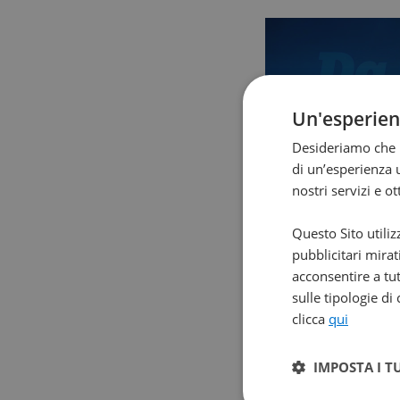
Un'esperie
Desideriamo che l
di un’esperienza u
nostri servizi e o
Questo Sito utiliz
pubblicitari mirat
acconsentire a tut
sulle tipologie di
clicca
qui
IMPOSTA I T