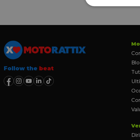
Mo
Con
Bl
Follow the
beat
Tut
Ult
Occ
Co
Val
Ve
Dir