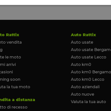
to Rattix
Auto Rattix
to vendita
Auto usate
og
Auto usate Bergam
te le moto
Auto usate Lecco
imi arrivi
Auto km0
asioni
Auto km0 Bergam
ming soon
Auto km0 Lecco
uta la tua moto
Auto aziendali
Auto nuove
ndita a distanza
Valuta la tua auto
itto di recesso