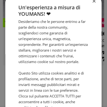
×
Un'esperienza a misura di
YOUMANS! ❤
Desideriamo che le persone entrino a far
Valore futuro garantito
Pro
parte della nostra community,
VESPA Vespa GTS 300
MO
scegliendoci come garanzia di
un’esperienza unica, magnetica,
hpe Super Sport Abs my19
Sto
sorprendente. Per garantirti un’esperienza
2020 | 24070 km | 278 cc | 23.8 Hp | 17.5 Kw
2025 |
stellare, migliorare i nostri servizi e
€ 7
ottimizzare i contenuti che fruirai,
4.990
96
7
€
€
/mese
€
utilizziamo cookie sul nostro portale.
Questo Sito utilizza cookies analitici e di
profilazione, anche di terze parti, per
inviarti messaggi pubblicitari mirati e
servizi in linea con le tue preferenze.
Clicca sul pulsante ACCETTA TUTTI per
acconsentire a tutti i cookie, anche