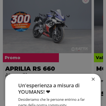
Promo
Valo
APRILIA RS 660
MO
Abs my21
×
2024 | 10042 km | 659 cc | 100 Hp | 73.5 Kw
0 km |
Un'esperienza a misura di
YOUMANS! ❤
9.390
166
5
€
€
/mese
€
Desideriamo che le persone entrino a far
parte della nostra community,