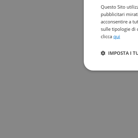
Questo Sito utiliz
pubblicitari mirat
acconsentire a tut
sulle tipologie di
clicca
qui
IMPOSTA I T