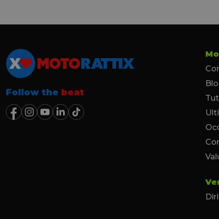
Mo
Con
Bl
Follow the
beat
Tut
Ult
Occ
Co
Val
Ve
Dir