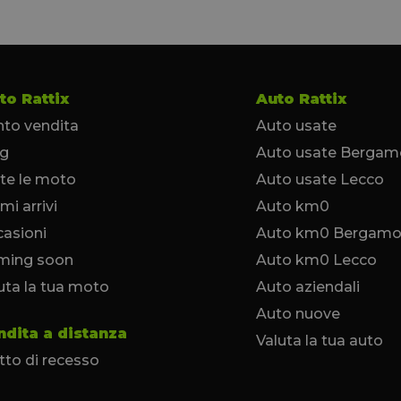
to Rattix
Auto Rattix
to vendita
Auto usate
og
Auto usate Bergam
te le moto
Auto usate Lecco
imi arrivi
Auto km0
asioni
Auto km0 Bergam
ming soon
Auto km0 Lecco
uta la tua moto
Auto aziendali
Auto nuove
ndita a distanza
Valuta la tua auto
itto di recesso