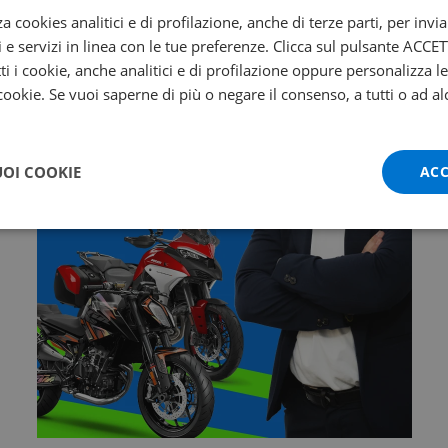
za cookies analitici e di profilazione, anche di terze parti, per invi
i e servizi in linea con le tue preferenze. Clicca sul pulsante ACC
Non sai quale
ti i cookie, anche analitici e di profilazione oppure personalizza l
scegliere?
 cookie. Se vuoi saperne di più o negare il consenso, a tutti o ad al
Ti aiuta Francesco!
Contattalo subito!
UOI COOKIE
ACC