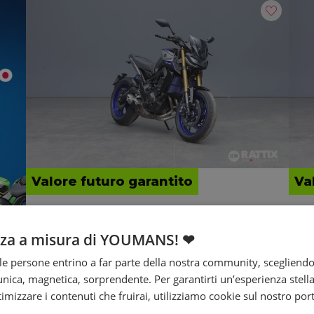
Valore futuro garantito
Va
YAMAHA MT-09 850 SP
Y
Abs my18
MT
nza a misura di YOUMANS! ❤
2020 | 16599 km | 847 cc | 115 Hp | 84.6 Kw
2019
e persone entrino a far parte della nostra community, scegliend
nica, magnetica, sorprendente. Per garantirti un’esperienza stella
8.290
148
€
€
/mese
€
ttimizzare i contenuti che fruirai, utilizziamo cookie sul nostro port