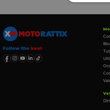
Mo
Con
Bl
Follow the
beat
Tut
Ult
Occ
Co
Val
Ve
Dir