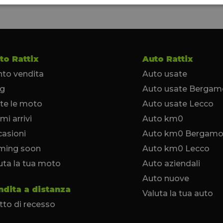
to Rattix
Auto Rattix
to vendita
Auto usate
og
Auto usate Bergam
te le moto
Auto usate Lecco
imi arrivi
Auto km0
asioni
Auto km0 Bergam
ming soon
Auto km0 Lecco
uta la tua moto
Auto aziendali
Auto nuove
ndita a distanza
Valuta la tua auto
itto di recesso