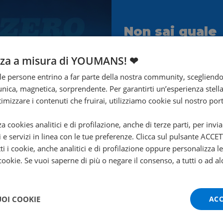
Non sai quale
scegliere?
nza a misura di YOUMANS! ❤
Ti aiuta Francesco!
e persone entrino a far parte della nostra community, scegliend
Contattalo subito!
nica, magnetica, sorprendente. Per garantirti un’esperienza stella
ttimizzare i contenuti che fruirai, utilizziamo cookie sul nostro port
za cookies analitici e di profilazione, anche di terze parti, per invi
i e servizi in linea con le tue preferenze. Clicca sul pulsante ACC
ti i cookie, anche analitici e di profilazione oppure personalizza l
 cookie. Se vuoi saperne di più o negare il consenso, a tutti o ad al
UOI COOKIE
ACC